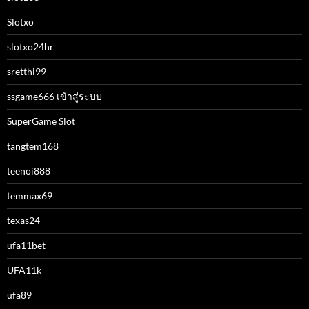
Slotxo
slotxo24hr
sretthi99
ssgame666 เข้าสู่ระบบ
SuperGame Slot
tangtem168
teenoi888
temmax69
texas24
ufa11bet
UFA11k
ufa89