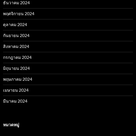
ธันวาคม 2024
พฤศจิกายน 2024
ตุลาคม 2024
กันยายน 2024
สิงหาคม 2024
กรกฎาคม 2024
มิถุนายน 2024
พฤษภาคม 2024
เมษายน 2024
มีนาคม 2024
หมวดหมู่