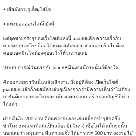
• เสือมังกร, รูเล็ต, ไฮโล
• แทงบอลออนไลน์ก็ยังมี
แต่จุดขายจริงๆของเว็บไซต์แห่งนี้juad888คือ ความเร็วกับ
ความง่าย อะไรๆก็ออโต้หมด สมัครง่าย ฝากถอนเร็ว ไม่ต้อง
คอยแอดมิน ไม่ต้องคุยอะไรให้วุ่นวายเลย
ประสบการณ์วันแรกกับ juad69 มึนงงแม้กระนั้นก็ต้องใจ
คิดออกเลยว่าวันนั้นหลังเลิกงาน นั่งอยู่ที่ห้อง เปิดเว็บไซต์
juad888 แล้วก็กดสมัครเล่นๆเนื่องจากว่ามีความเห็นว่าไม่ต้อง
การันตีเอกสารอะไรเยอะ เพียงแค่กรอกเบอร์ กรอกบัญชี ก็เข้า
ได้แล้ว
ฝากเงินไป 200 บาท คิดแค่ว่าจะลองเล่นสล็อตขำๆสักครึ่ง
ชั่วโมง เกมแรกที่เล่นเป็นสล็อตธีมจีนๆจำชื่อไม่ได้ แม้กระนั้น
บอกเลยว่า หมุนสามทีแตกเลยจ๊ะ ได้มาราวๆ 500 บาท งงงวย ไม่