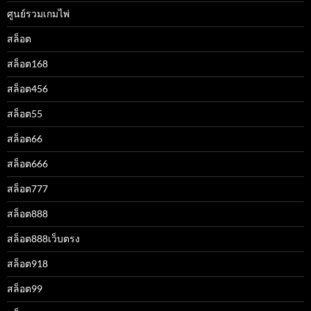
ศูนย์รวมเกมไพ่
สล็อต
สล็อต168
สล็อต456
สล็อต55
สล็อต66
สล็อต666
สล็อต777
สล็อต888
สล็อต888เว็บตรง
สล็อต918
สล็อต99