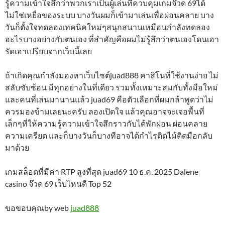
รู้ความเข้าใจสึกว่าพวกเราเป็นผู้เล่นที่ควบคุมเกมจ๊วด 69ได้
ไม่ใช่เหยื่อของระบบ บางวันผมก็เข้ามาเล่นเพื่อผ่อนคลาย บาง
วันก็ตั้งใจทดลองเทคนิคใหม่ๆสนุกสนานเหมือนกำลังทดลอง
อะไรบางอย่างกับตนเอง ที่สำคัญคือผมไม่รู้สึกว่าตนเองโดนเอา
รัดเอาเปรียบจากเว็บนี้เลย
ถ้าเกิดคุณกำลังมองหาเว็บไซต์juad888 คาสิโนที่ใช้งานง่าย ไม่
สลับซับซ้อน มีทุกอย่างในที่เดียว รวมทั้งเหมาะสมกับทั้งมือใหม่
และคนที่เล่นมานานแล้ว juad69 คือตัวเลือกที่ผมกล้าพูดว่าไม่
ควรมองข้ามเลยนะครับ ลองเปิดใจ แล้วคุณอาจจะเจอพื้นที่
เล็กๆที่ให้ความรู้ความเข้าใจสึกราวกับได้พักผ่อน ผ่อนคลาย
ความเครียด และก็บางวันก็บางทีอาจได้กำไรติดไม้ติดมือกลับ
มาด้วย
เกมสล็อตที่มีค่า RTP สูงที่สุด juad69 10 ธ.ค. 2025 Dalene
casino จ๊วด 69 เว็บไหนดี Top 52
ขอขอบคุณby web
juad888