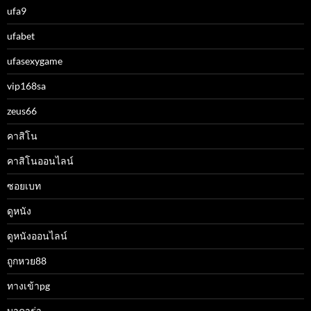
ufa9
ufabet
ufasexygame
vip168sa
zeus66
คาสิโน
คาสิโนออนไลน์
ซอยเบท
ดูหนัง
ดูหนังออนไลน์
ถูกหวย88
ทางเข้าpg
บาคาร่า