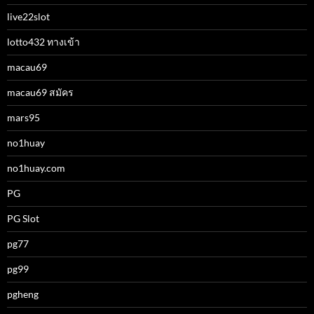
live22slot
lotto432 ทางเข้า
macau69
macau69 สมัคร
mars95
no1huay
no1huay.com
PG
PG Slot
pg77
pg99
pgheng