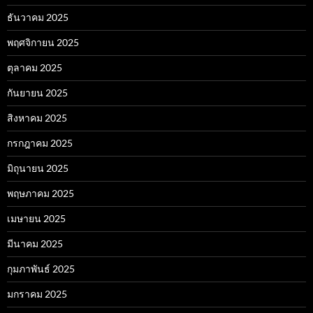
ธันวาคม 2025
พฤศจิกายน 2025
ตุลาคม 2025
กันยายน 2025
สิงหาคม 2025
กรกฎาคม 2025
มิถุนายน 2025
พฤษภาคม 2025
เมษายน 2025
มีนาคม 2025
กุมภาพันธ์ 2025
มกราคม 2025