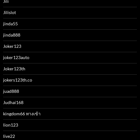
Jili
Jilislot
jinda55
jinda888
Joker123
joker123auto
Joker123th
jokers123th.co
juad888
Judhai168
kingdom66 ทางเข้า
lion123
live22