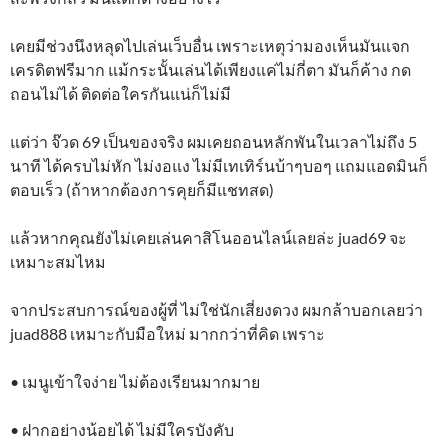
เคยมีช่วงนึงหลุดไปเล่นเว็บอื่น เพราะเหตุว่ามองเห็นมันแจก
เครดิตฟรีมาก แม้กระนั้นเล่นได้เพียงแค่ไม่กี่ตา มันก็ค้าง กด
ถอนไม่ได้ ติดต่อใครกันแน่ก็ไม่มี
แต่ว่า จ๊วด 69 เป็นของจริง ผมเคยถอนหลักพันในเวลาไม่ถึง 5
นาที ได้ครบไม่หัก ไม่งอแง ไม่มีเทเทิร์นบ้าๆบอๆ แถมแอดมินก็
ตอบเร็ว (ถ้าหากต้องการคุยก็มีแชทสด)
แล้วหากคุณยังไม่เคยเล่นคาสิโนออนไลน์เลยล่ะ juad69 จะ
เหมาะสมไหม
จากประสบการณ์ของผู้ที่ ไม่ใช่นักเสี่ยงดวง ผมกล้าบอกเลยว่า
juad888 เหมาะกับมือใหม่ มากกว่าที่คิด เพราะ
• เมนูเข้าใจง่าย ไม่ต้องเรียนมากมาย
• ฝากอย่างน้อยได้ ไม่มีใครบังคับ