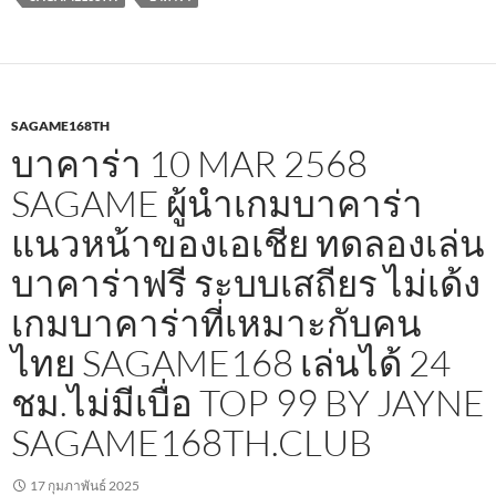
SAGAME168TH
บาคาร่า 10 MAR 2568
SAGAME ผู้นำเกมบาคาร่า
แนวหน้าของเอเชีย ทดลองเล่น
บาคาร่าฟรี ระบบเสถียร ไม่เด้ง
เกมบาคาร่าที่เหมาะกับคน
ไทย SAGAME168 เล่นได้ 24
ชม.ไม่มีเบื่อ TOP 99 BY JAYNE
SAGAME168TH.CLUB
17 กุมภาพันธ์ 2025