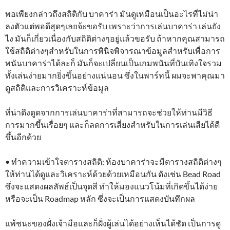
พอเพียงกล่าวถึงสถิติกับ บาคาร่า มันดูเหมือนเป็นอะไรที่ไม่น่า
ลงตัวแต่พอดีสุดๆเลยจ้ะขอรับ เพราะว่าการเล่นบาคาร่า เล่นยัง
ไง มันก็เกี่ยวเนื่องกับสถิติต่างๆอยู่แล้วขอรับ ถ้าหากคุณสามารถ
ใช้สถิติต่างๆสำหรับในการพินิจพิจารณาข้อมูลสำหรับเพื่อการ
พนันบาคาร่าได้ละก็ มันก็จะเปลี่ยนเป็นเกมพนันที่บันเทิงใจรวม
ทั้งเล่นง่ายมากยิ่งขึ้นอย่างแน่นอน ซึ่งในพาร์ทนี้ ผมจะพาคุณมา
ดูสถิติและการวิเคราะห์ข้อมูล
ที่น่าดึงดูดจากการเล่นบาคาร่าที่สามารถจะช่วยให้ท่านมีวิธี
การมากขึ้นเรื่อยๆ และก็ลดการเสี่ยงสำหรับในการเล่นเสียได้ดี
ขึ้นอีกด้วย
• ทำความเข้าใจตารางสถิติ: ห้องบาคาร่าจะมีตารางสถิติต่างๆ
ให้ท่านได้ดูและวิเคราะห์ด้วยด้วยเหมือนกัน ดังเช่น Bead Road
ซึ่งจะแสดงผลลัพธ์เป็นจุดสี ทำให้มองแนวโน้มที่เกิดขึ้นได้ง่าย
หรือจะเป็น Roadmap หลัก ซึ่งจะเป็นการแสดงบันทึกผล
แพ้ชนะของฝั่งเจ้ามือและก็ฝั่งผู้เล่นได้อย่างเห็นได้ชัด เป็นการดู