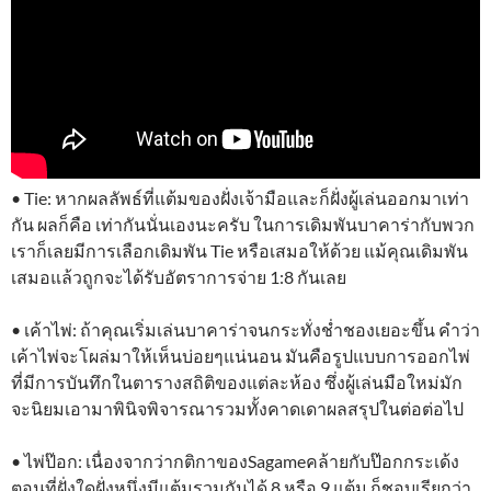
• Tie: หากผลลัพธ์ที่แต้มของฝั่งเจ้ามือและก็ฝั่งผู้เล่นออกมาเท่า
กัน ผลก็คือ เท่ากันนั่นเองนะครับ ในการเดิมพันบาคาร่ากับพวก
เราก็เลยมีการเลือกเดิมพัน Tie หรือเสมอให้ด้วย แม้คุณเดิมพัน
เสมอแล้วถูกจะได้รับอัตราการจ่าย 1:8 กันเลย
• เค้าไพ่: ถ้าคุณเริ่มเล่นบาคาร่าจนกระทั่งช่ำชองเยอะขึ้น คำว่า
เค้าไพ่จะโผล่มาให้เห็นบ่อยๆแน่นอน มันคือรูปแบบการออกไพ่
ที่มีการบันทึกในตารางสถิติของแต่ละห้อง ซึ่งผู้เล่นมือใหม่มัก
จะนิยมเอามาพินิจพิจารณารวมทั้งคาดเดาผลสรุปในต่อต่อไป
• ไพ่ป๊อก: เนื่องจากว่ากติกาของSagameคล้ายกับป๊อกกระเด้ง
ตอนที่ฝั่งใดฝั่งหนึ่งมีแต้มรวมกันได้ 8 หรือ 9 แต้ม ก็ชอบเรียกว่า