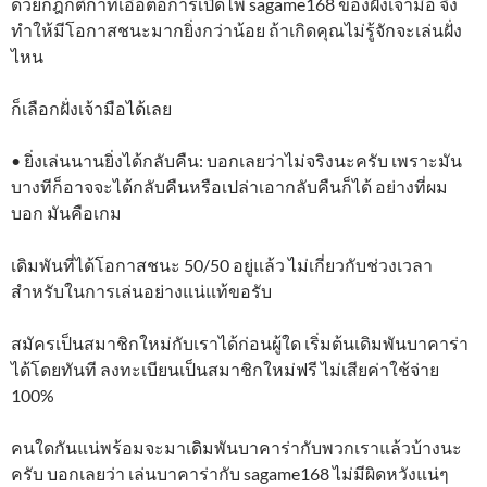
ด้วยกฎกติกาที่เอื้อต่อการเปิดไพ่ sagame168 ของฝั่งเจ้ามือ จึง
ทำให้มีโอกาสชนะมากยิ่งกว่าน้อย ถ้าเกิดคุณไม่รู้จักจะเล่นฝั่ง
ไหน
ก็เลือกฝั่งเจ้ามือได้เลย
• ยิ่งเล่นนานยิ่งได้กลับคืน: บอกเลยว่าไม่จริงนะครับ เพราะมัน
บางทีก็อาจจะได้กลับคืนหรือเปล่าเอากลับคืนก็ได้ อย่างที่ผม
บอก มันคือเกม
เดิมพันที่ได้โอกาสชนะ 50/50 อยู่แล้ว ไม่เกี่ยวกับช่วงเวลา
สำหรับในการเล่นอย่างแน่แท้ขอรับ
สมัครเป็นสมาชิกใหม่กับเราได้ก่อนผู้ใด เริ่มต้นเดิมพันบาคาร่า
ได้โดยทันที ลงทะเบียนเป็นสมาชิกใหม่ฟรี ไม่เสียค่าใช้จ่าย
100%
คนใดกันแน่พร้อมจะมาเดิมพันบาคาร่ากับพวกเราแล้วบ้างนะ
ครับ บอกเลยว่า เล่นบาคาร่ากับ sagame168 ไม่มีผิดหวังแน่ๆ