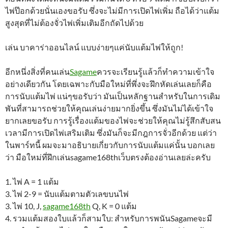
ไพ่ป๊อกด้วยนั่นเองขอรับ ซึ่งจะไม่มีการเปิดไพ่เพิ่ม ถือได้ว่าแต้ม
สูงสุดที่ไม่ต้องจั่วไพ่เพิ่มเติมอีกถัดไปด้วย
เล่น บาคาร่าออนไลน์ แบบง่ายๆแค่นับแต้มไพ่ให้ถูก!
อีกหนึ่งสิ่งที่คนเล่น
Sagame
ควรจะเรียนรู้แล้วก็ทำความเข้าใจ
อย่างเดียวกัน โดยเฉพาะกับมือใหม่ที่พึ่งจะฝึกหัดเล่นเลยก็คือ
การนับแต้มไพ่ แน่ๆขอรับว่า มันเป็นหลักฐานสำหรับในการเดิม
พันที่สามารถช่วยให้คุณเล่นง่ายมากยิ่งขึ้น ซึ่งมันไม่ได้เข้าใจ
ยากเลยขอรับ การรู้เรื่องแต้มของไพ่จะช่วยให้คุณไม่รู้สึกสับสน
เวลามีการเปิดไพ่เสริมเติม ซึ่งมันก็จะมีกฎการจั่วอีกด้วย แต่ว่า
ในพาร์ทนี้ ผมจะมาอธิบายเกี่ยวกับการนับแต้มแค่นั้น บอกเลย
ว่า มือใหม่ที่ฝึกเล่นsagame168thเว็บตรงต้องอ่านเลยล่ะครับ
1. ไพ่ A = 1 แต้ม
3. ไพ่ 2-9 = นับแต้มตามตัวเลขบนไพ่
3. ไพ่ 10, J,
sagame168th
Q, K = 0 แต้ม
4. รวมแต้มสองใบแล้วก็สามใบ: สำหรับการพนันSagameจะมี