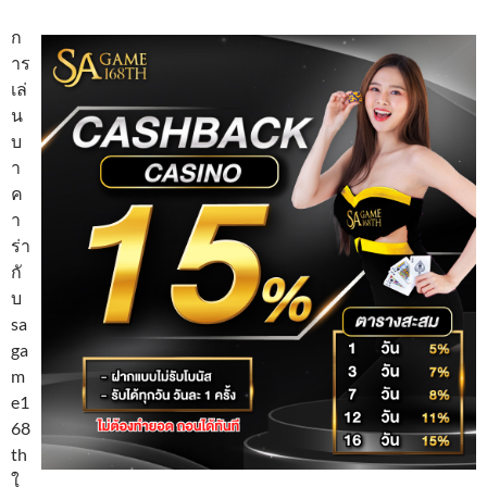
ก
าร
เล่
น
บ
า
ค
า
ร่า
กั
บ
sa
ga
m
e1
68
th
ใ