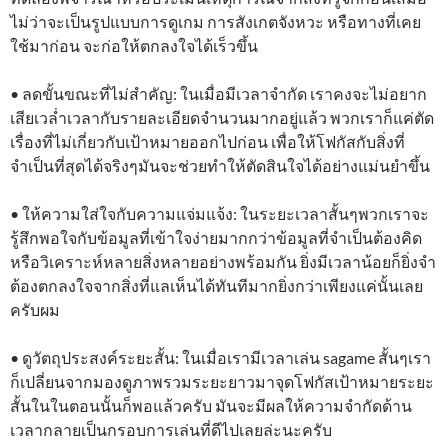
ไม่ว่าจะเป็นรูปแบบการดูเกม การสังเกตจังหวะ หรือทางที่เคย
ใช้มาก่อน จะก่อให้ตกลงใจได้เร็วขึ้น
• ลดขั้นขณะที่ไม่สำคัญ: ในเมื่อมีเวลาจำกัด เราคงจะไม่อยาก
เสียเวล่ำเวลากับรายละเอียดจำนวนมากอยู่แล้ว พวกเราก็แค่ตัด
เรื่องที่ไม่เกี่ยวกับเป้าหมายออกไปก่อน เพื่อให้โฟกัสกับสิ่งที่
จำเป็นที่สุดได้จริงๆมันจะช่วยทำให้ตัดสินใจได้อย่างแม่นยำขึ้น
• ให้ความใส่ใจกับความแจ่มแจ้ง: ในระยะเวลาสั้นๆพวกเราจะ
รู้สึกพอใจกับข้อมูลที่เข้าใจง่ายมากกว่าข้อมูลที่จำเป็นต้องคิด
หรือวิเคราะห์หลายสิ่งหลายอย่างพร้อมกัน ยิ่งมีเวลาน้อยก็ยิ่งจำ
ต้องตกลงใจจากสิ่งที่แลเห็นได้ทันทีมากยิ่งกว่าเพียงแค่นั้นเลย
ครับผม
• ดูวัตถุประสงค์ระยะสั้น: ในเมื่อเรามีเวลาเล่น sagame สั้นๆเรา
ก็เปลี่ยนจากมองดูภาพรวมระยะยาวมาจุดโฟกัสเป้าหมายระยะ
สั้นในในตอนนั้นก็พอแล้วครับ มันจะมีผลให้ความจำกัดด้าน
เวลากลายเป็นกรอบการเล่นที่ดีไปเลยล่ะนะครับ