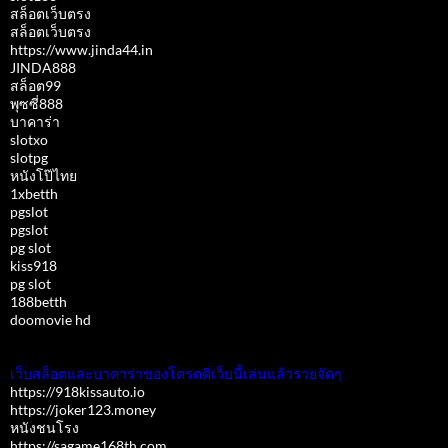
สล็อตเว็บตรง
สล็อตเว็บตรง
https://www.jinda44.in
JINDA888
สล็อต99
พุซซี่888
บาคาร่า
slotxo
slotpg
หนังโป๊ไทย
1xbetth
pgslot
pgslot
pg slot
kiss918
pg slot
188betth
doomovie hd
เว็บสล็อตและบาคาร่าของโครตดีเว็บนี้เล่นแล้วรวยจัดๆ
https://918kissauto.io
https://joker123.money
หนังชนโรง
https://sagame168th.com