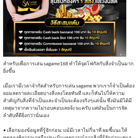
สำหรับเพื่อการเล่น sagame168 ทำให้จุดโฟกัสกับสิ่งจำเป็นมาก
ยิ่งขึ้น
เมื่อเรามีเวลาจำกัดสำหรับการเล่น sagame พวกเราก็จำเป็นต้อง
ยอมลดรายละเอียดบางสิ่งลงโดยทันที และก็หันไปให้ความ
สำคัญกับสิ่งที่จำเป็นและจำเป็นจะต้องจริงๆแค่นั้น ซึ่งมันมิได้มี
เหตุมาจากความไม่รอบคอบเลยจ้ะนะครับ แต่มันเป็นการจัด
ลำดับที่ดียิ่งกว่านั่นเอง
• เลือกมองข้อมูลที่รู้จักก่อน: แม้มีเวลาไม่กี่นาที ผมชี้แนะให้
ทดลองพิจารณาหรือประเมินเหตุการณ์จากสิ่งที่รู้จักก่อนเสมอ