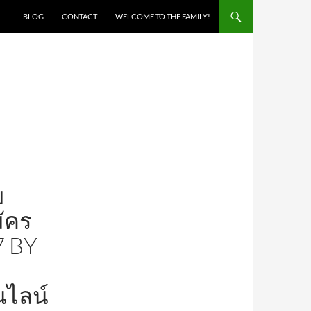
ข้ามไปยังเนื้อหา
BLOG
CONTACT
WELCOME TO THE FAMILY!
ย
มัคร
7 BY
ไลน์