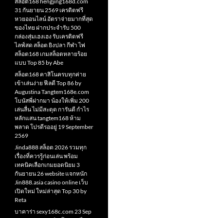
สล็อต168 hengjing168d.com
31 กันยายน 2569 เครดิตฟรี
หวยออนไลน์ อัตราจ่ายมากที่สุด
ของไทย ฝากประจำรับ 500
กล่องสุ่มเฮงเฮง รับเครดิตฟรี
ไลฟ์สด สล็อต ยิงปลา กีฬา ไพ่
สล็อต168 เกมสล็อตหลายร้อย
แบบ Top 85 by Abe
สล็อต168 คาสิโนครบทุกค่าย
เข้าเล่นง่าย ฟีลดี Top 86 by
Augustina Tangtem168e.com
โบนัสพี่ฝากมา น้องให้เพิ่ม 200
เล่นลื่น ไม่มีสะดุด การันตี กำไร
หลักแสน tangtem168 ห้าม
พลาด โปรดีรออยู่ 19 September
2569
Jinda888 สล็อต 2026 รวมทุก
เรื่องที่ควรรู้ก่อนเล่น พร้อม
เทคนิคเลือกเกมยอดนิยม 3
กันยายน 26 website แจกหนัก
Jin888.asia casino online เว็บ
เปิดใหม่ ใหม่ล่าสุด Top 30 by
Reta
บาคาร่า sexy168c.com 23 Sep