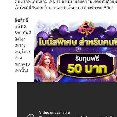
คนแรกที่ได้ปั่นเกมใหม่ รีบตามมามองความเริ่ดฉบับตัวแม
เว็บไซต์นี้กันเลยจ๊ะ บอกเลยว่าเด็ดจนจะต้องร้องขอชีวิต!
ลิขสิทธิ์
แท้ PG
Soft มันดี
ยังไง?
เพราะ
เหตุใดจะ
ต้อง
funny18
เท่านั้น!