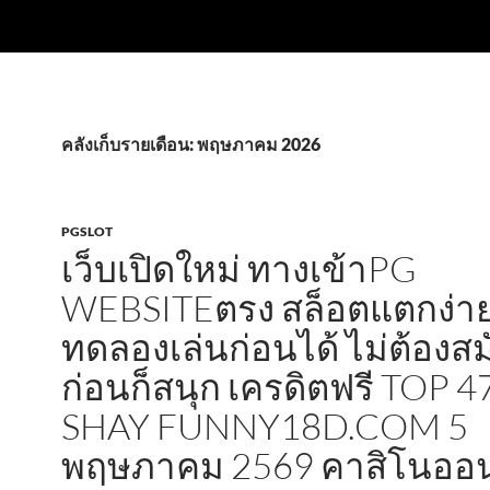
คลังเก็บรายเดือน: พฤษภาคม 2026
PGSLOT
เว็บเปิดใหม่ ทางเข้าPG
WEBSITEตรง สล็อตแตกง่า
ทดลองเล่นก่อนได้ ไม่ต้องส
ก่อนก็สนุก เครดิตฟรี TOP 4
SHAY FUNNY18D.COM 5
พฤษภาคม 2569 คาสิโนออน