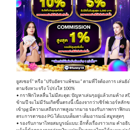
ยูสเซอร์” หรือ “ปรับอัตราแพ้ชนะ” ตามที่ใจต้องการ เล่นยั
ตามจังหวะจริง โปร่งใส 100%
• กราฟิกไหลลื่น ไม่มีสะดุด: ปัญหาเล่นๆอยู่แล้วเกมค้าง ส
ข้ามปี จะไม่มีวันเกิดขึ้นตรงนี้ เนื่องจากว่าเซิร์ฟเวอร์หลั
เข้าpg มีความเสถียรภาพสูงมากมาย รองรับภาพกราฟิกแบบ
ตระการตาของ PG ได้แบบเต็มตา เต็มอารมณ์ สมูทสุดๆ
• รองรับภาษาไทยสมบูรณ์แบบ: อีกทั้งเรื่องราวเกม คำอธิ
แล้วก็ข้อตกลงการจ่ายเงิน แปลเป็นภาษาไทยได้ละมุน นุ่มล