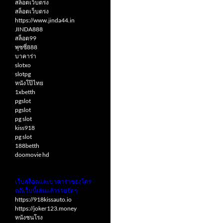
สล็อตเว็บตรง
สล็อตเว็บตรง
https://www.jinda44.in
JINDA888
สล็อต99
พุซซี่888
บาคาร่า
slotxo
slotpg
หนังโป๊ไทย
1xbetth
pgslot
pgslot
pg slot
kiss918
pg slot
188betth
doomovie hd
เว็บสล็อตและบาคาร่าของโคร
ตดีเว็บนี้เล่นแล้วรวยจัดๆ
https://918kissauto.io
https://joker123.money
หนังชนโรง