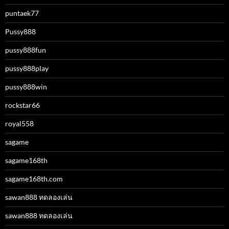
puntaek77
Pussy888
pussy888fun
pussy888play
pussy888win
rockstar66
royal558
sagame
sagame168th
sagame168th.com
sawan888 ทดลองเล่น
sawan888 ทดลองเล่น