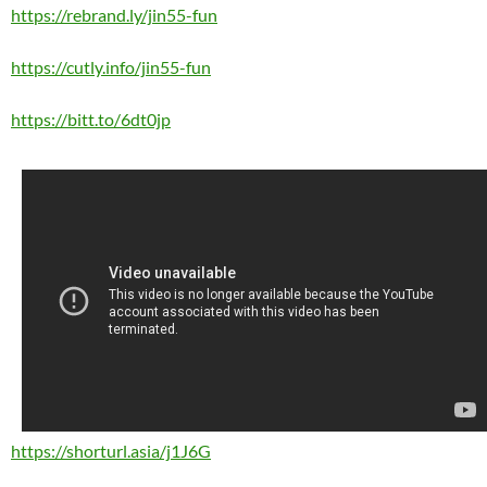
https://rebrand.ly/jin55-fun
https://cutly.info/jin55-fun
https://bitt.to/6dt0jp
https://shorturl.asia/j1J6G