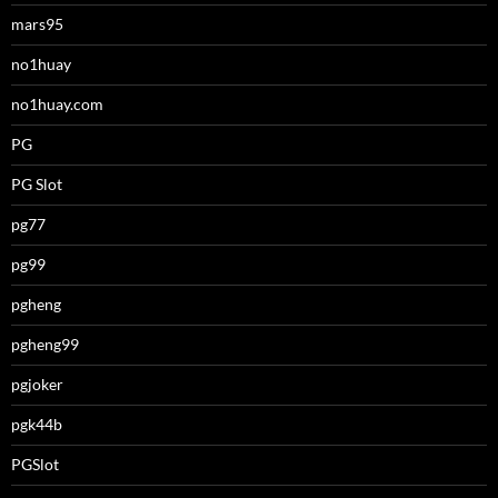
mars95
no1huay
no1huay.com
PG
PG Slot
pg77
pg99
pgheng
pgheng99
pgjoker
pgk44b
PGSlot