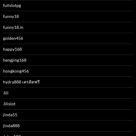
fullslotpg
funny18
funny18.in
golden456
happy168
hengjing168
hongkong456
hydra888 เครดิตฟรี
Jili
Jilislot
jinda55
jinda888