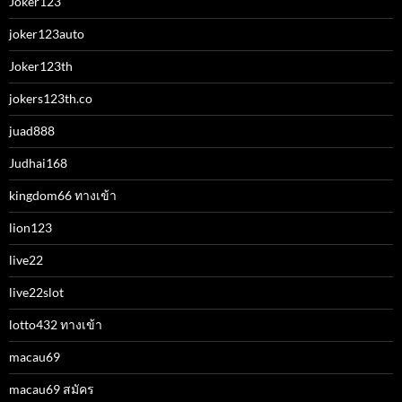
Joker123
joker123auto
Joker123th
jokers123th.co
juad888
Judhai168
kingdom66 ทางเข้า
lion123
live22
live22slot
lotto432 ทางเข้า
macau69
macau69 สมัคร