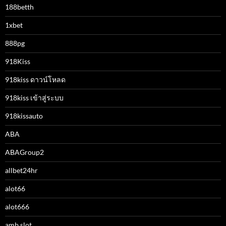
188betth
1xbet
888pg
918Kiss
918kiss ดาวน์โหลด
918kiss เข้าสู่ระบบ
918kissauto
ABA
ABAGroup2
allbet24hr
alot66
alot666
amb slot