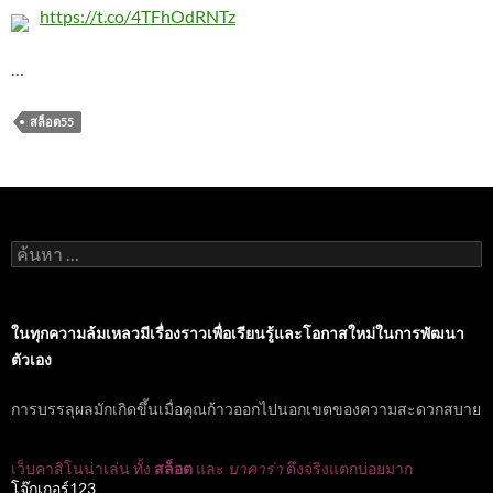
https://t.co/4TFhOdRNTz
…
สล็อต55
ค้นหา
สำหรับ:
ในทุกความล้มเหลวมีเรื่องราวเพื่อเรียนรู้และโอกาสใหม่ในการพัฒนา
ตัวเอง
การบรรลุผลมักเกิดขึ้นเมื่อคุณก้าวออกไปนอกเขตของความสะดวกสบาย
เว็บคาสิโนน่าเล่น ทั้ง
สล็อต
และ
บาคาร่า
ตึงจริงแตกบ่อยมาก
โจ๊กเกอร์123