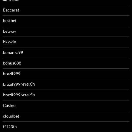
Baccarat
bestbet
betway
bkkwin
bonanza99
bonus888
brazil999
brazil999 ทางเข้า
brazil999 ทางเข้า
Casino
cloudbet
ff123th