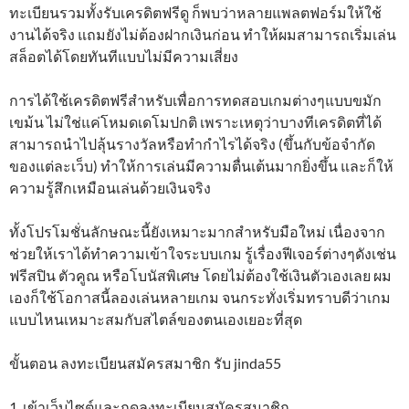
ทะเบียนรวมทั้งรับเครดิตฟรีดู ก็พบว่าหลายแพลตฟอร์มให้ใช้
งานได้จริง แถมยังไม่ต้องฝากเงินก่อน ทำให้ผมสามารถเริ่มเล่น
สล็อตได้โดยทันทีแบบไม่มีความเสี่ยง
การได้ใช้เครดิตฟรีสำหรับเพื่อการทดสอบเกมต่างๆแบบขมัก
เขม้น ไม่ใช่แค่โหมดเดโมปกติ เพราะเหตุว่าบางทีเครดิตที่ได้
สามารถนำไปลุ้นรางวัลหรือทำกำไรได้จริง (ขึ้นกับข้อจำกัด
ของแต่ละเว็บ) ทำให้การเล่นมีความตื่นเต้นมากยิ่งขึ้น และก็ให้
ความรู้สึกเหมือนเล่นด้วยเงินจริง
ทั้งโปรโมชั่นลักษณะนี้ยังเหมาะมากสำหรับมือใหม่ เนื่องจาก
ช่วยให้เราได้ทำความเข้าใจระบบเกม รู้เรื่องฟีเจอร์ต่างๆดังเช่น
ฟรีสปิน ตัวคูณ หรือโบนัสพิเศษ โดยไม่ต้องใช้เงินตัวเองเลย ผม
เองก็ใช้โอกาสนี้ลองเล่นหลายเกม จนกระทั่งเริ่มทราบดีว่าเกม
แบบไหนเหมาะสมกับสไตล์ของตนเองเยอะที่สุด
ขั้นตอน ลงทะเบียนสมัครสมาชิก รับ jinda55
1. เข้าเว็บไซต์และกดลงทะเบียนสมัครสมาชิก