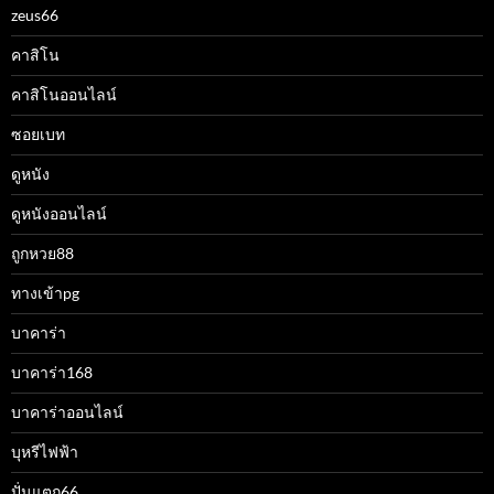
zeus66
คาสิโน
คาสิโนออนไลน์
ซอยเบท
ดูหนัง
ดูหนังออนไลน์
ถูกหวย88
ทางเข้าpg
บาคาร่า
บาคาร่า168
บาคาร่าออนไลน์
บุหรีไฟฟ้า
ปั่นแตก66