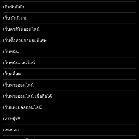
เดิมพันกีฬา
เว็บ มันนี่ เกม
เว็บคาสิโนออนไลน์
เว็บซื้อหวยฮานอยพิเศษ
เว็บพนัน
เว็บพนันออนไลน์
เว็บสล็อต
เว็บหวยออนไลน์
เว็บหวยออนไลน์ เชื่อถือได้
เว็บแทงบอลออนไลน์
เศรษฐี99
แทงบอล