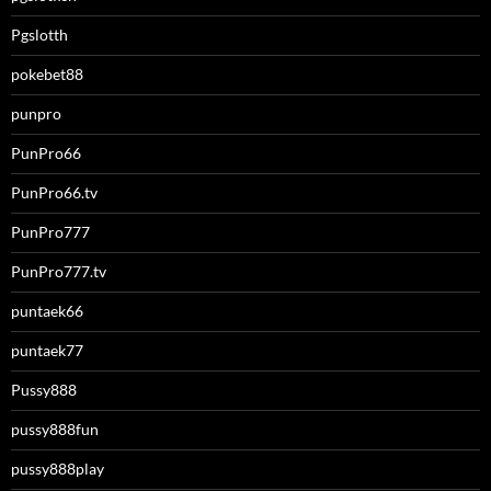
Pgslotth
pokebet88
punpro
PunPro66
PunPro66.tv
PunPro777
PunPro777.tv
puntaek66
puntaek77
Pussy888
pussy888fun
pussy888play