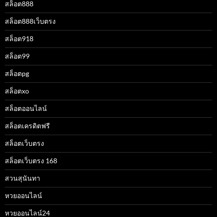
สล็อต888
สล็อต888เว็บตรง
สล็อต918
สล็อต99
สล็อตpg
สล็อตxo
สล็อตออนไลน์
สล็อตเครดิตฟรี
สล็อตเว็บตรง
สล็อตเว็บตรง 168
สวนสุนันทา
หวยออนไลน์
หวยออนไลน์24