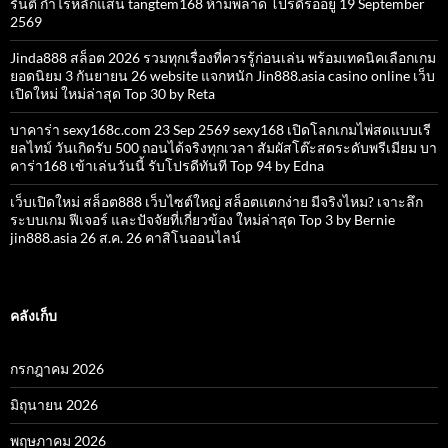
รันตี กำไรหลักแสน tangtem168 ห้ามพลาด โปรดีรออยู่ 19 September
2569
Jinda888 สล็อต 2026 รวมทุกเรื่องที่ควรรู้ก่อนเล่น พร้อมเทคนิคเลือกเกม
ยอดนิยม 3 กันยายน 26 website แจกหนัก Jin888.asia casino online เว็บ
เปิดใหม่ ใหม่ล่าสุด Top 30 by Reta
บาคาร่า sexy168c.com 23 Sep 2569 sexy168 เปิดโลกเกมไพ่สดแบบเรี
ยลไทม์ วันเกิดรับ 500 ถอนได้จริงทุกเวลา สัมผัสโต๊ะสดระดับพรีเมียม บา
คาร่า168 เข้าเล่นวันนี้ รับโปรดีทันที Top 94 by Edna
เว็บเปิดใหม่ สล็อต888 เว็บไซต์ใหญ่ สล็อตแตกง่าย มีจริงไหม? เจาะลึก
ระบบเกม ฟีเจอร์ และปัจจัยที่เกี่ยวข้อง ใหม่ล่าสุด Top 3 by Bernie
jin888.asia 26 ส.ค. 26 คาสิโนออนไลน์
คลังเก็บ
กรกฎาคม 2026
มิถุนายน 2026
พฤษภาคม 2026