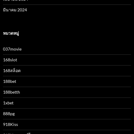
มีนาคม 2024
หมวดหมู่
037movie
168slot
168สล็อต
188bet
188betth
1xbet
888pg
918Kiss