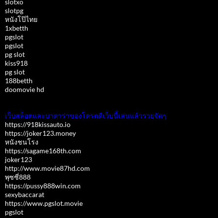
slotxo
slotpg
หนังโป๊ไทย
1xbetth
pgslot
pgslot
pg slot
kiss918
pg slot
188betth
doomovie hd
เว็บสล็อตและบาคาร่าของโครตดีเว็บนี้เล่นแล้วรวยจัดๆ
https://918kissauto.io
https://joker123.money
หนังชนโรง
https://sagame168th.com
joker123
http://www.movie87hd.com
พุซซี่888
https://pussy888win.com
sexybaccarat
https://www.pgslot.movie
pgslot