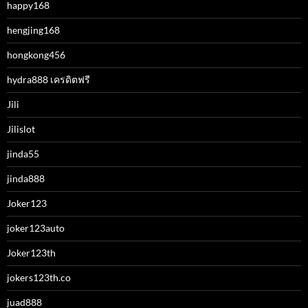
happy168
hengjing168
hongkong456
hydra888 เครดิตฟรี
Jili
Jilislot
jinda55
jinda888
Joker123
joker123auto
Joker123th
jokers123th.co
juad888