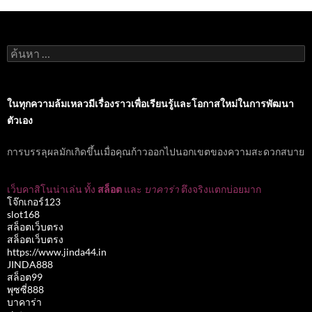
ค้นหา
สำหรับ:
ในทุกความล้มเหลวมีเรื่องราวเพื่อเรียนรู้และโอกาสใหม่ในการพัฒนา
ตัวเอง
การบรรลุผลมักเกิดขึ้นเมื่อคุณก้าวออกไปนอกเขตของความสะดวกสบาย
เว็บคาสิโนน่าเล่น ทั้ง
สล็อต
และ
บาคาร่า
ตึงจริงแตกบ่อยมาก
โจ๊กเกอร์123
slot168
สล็อตเว็บตรง
สล็อตเว็บตรง
https://www.jinda44.in
JINDA888
สล็อต99
พุซซี่888
บาคาร่า