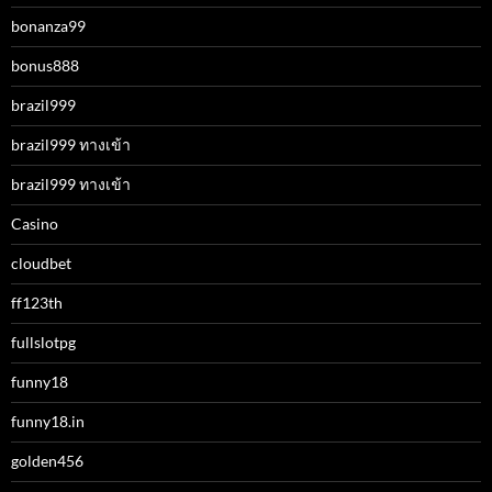
bonanza99
bonus888
brazil999
brazil999 ทางเข้า
brazil999 ทางเข้า
Casino
cloudbet
ff123th
fullslotpg
funny18
funny18.in
golden456