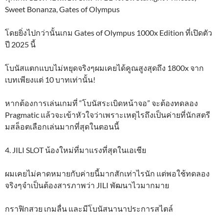
Sweet Bonanza, Gates of Olympus
โดยยิ่งไปกว่านั้นเกม Gates of Olympus 1000x Edition ที่เปิดตัว
ปี 2025 นี้
โบนัสแตกแบบไม่หยุดจริงๆผมเคยได้คูณสูงสุดถึง 1800x จาก
เบทเพียงแต่ 10 บาทเท่านั้น!
หากต้องการเล่นเกมที่ “โบนัสระเบิดหน้าจอ” จะต้องทดลอง
Pragmatic แล้วจะเข้าหัวใจว่าเพราะเหตุไรถึงเป็นค่ายที่นักสตรี
มสล็อตเลือกเล่นมากที่สุดในตอนนี้
4. JILI SLOT น้องใหม่ที่มาแรงที่สุดในเอเชีย
ผมเคยไม่คาดหมายกับค่ายนี้มากสักเท่าไรนัก แต่พอใช้ทดลอง
จริงๆจำเป็นต้องสารภาพว่า JILI พัฒนาไวมากมาย
กราฟิกสวย เกมลื่น และมีโบนัสนานาประการสไตล์