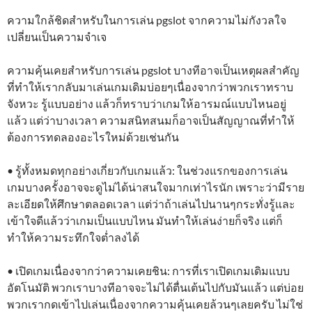
ความใกล้ชิดสำหรับในการเล่น pgslot จากความไม่กังวลใจ
เปลี่ยนเป็นความจำเจ
ความคุ้นเคยสำหรับการเล่น pgslot บางทีอาจเป็นเหตุผลสำคัญ
ที่ทำให้เรากลับมาเล่นเกมเดิมบ่อยๆเนื่องจากว่าพวกเราทราบ
จังหวะ รู้แบบอย่าง แล้วก็ทราบว่าเกมให้อารมณ์แบบไหนอยู่
แล้ว แต่ว่าบางเวลา ความสนิทสนมก็อาจเป็นสัญญาณที่ทำให้
ต้องการทดลองอะไรใหม่ด้วยเช่นกัน
• รู้ทั้งหมดทุกอย่างเกี่ยวกับเกมแล้ว: ในช่วงแรกของการเล่น
เกมบางครั้งอาจจะดูไม่ได้น่าสนใจมากเท่าไรนัก เพราะว่ามีราย
ละเอียดให้ศึกษาตลอดเวลา แต่ว่าถ้าเล่นไปนานๆกระทั่งรู้และ
เข้าใจดีแล้วว่าเกมเป็นแบบไหน มันทำให้เล่นง่ายก็จริง แต่ก็
ทำให้ความระทึกใจต่ำลงได้
• เปิดเกมเนื่องจากว่าความเคยชิน: การที่เราเปิดเกมเดิมแบบ
อัตโนมัติ พวกเราบางทีอาจจะไม่ได้ตื่นเต้นไปกับมันแล้ว แต่บ่อย
พวกเรากดเข้าไปเล่นเนื่องจากความคุ้นเคยล้วนๆเลยครับ ไม่ใช่