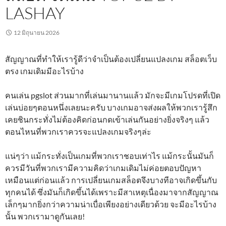
LASHAY
12 มิถุนายน 2026
สัญญาณที่ทำให้เรารู้ดีว่าจำเป็นต้องเปลี่ยนแปลงเกม สล็อตเว็บ
ตรง เกมเดิมมีอะไรบ้าง
คนเล่น pgslot ส่วนมากที่เล่นมานานแล้ว มักจะมีเกมโปรดที่เปิด
เล่นบ่อยๆตอนหนึ่งเลยนะครับ บางเกมอาจส่งผลให้พวกเรารู้สึก
เคยชินกระทั่งไม่ต้องคิดก่อนกดเข้าเล่นกันอย่างยิ่งจริงๆ แล้ว
ตอนไหนที่พวกเราควรจะแปลงเกมจริงๆล่ะ
แน่ๆว่า แม้กระทั่งเป็นเกมที่พวกเราชอบเท่าไร แม้กระนั้นมันก็
ควรมีวันที่พวกเรามีความคิดว่าเกมเดิมไม่ค่อยตอบปัญหา
เหมือนแต่ก่อนแล้ว การเปลี่ยนเกมสล็อตจึงบางทีอาจเกิดขึ้นกับ
ทุกคนได้ ซึ่งมันก็เกิดขึ้นได้เพราะมีสาเหตุเนื่องมาจากสัญญาณ
เล็กๆมากยิ่งกว่าความน่าเบื่อเพียงอย่างเดียวด้วย จะมีอะไรบ้าง
นั้น พวกเรามาดูกันเลย!