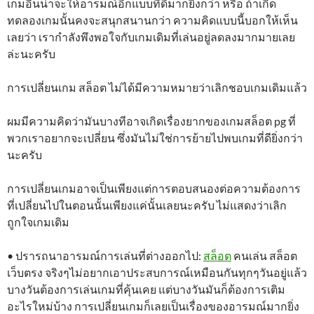
เกมอื่นน่าจะให้อารมณ์อีกแบบที่ดีมากยิ่งกว่า หรือ ถ้าเกิด
ทดลองเกมนั้นคงจะสนุกสนานกว่า ความคิดแบบนี้บอกให้เห็น
เลยว่า เรากำลังพึงพอใจกับเกมเดิมที่เล่นอยู่ลดลงมากมายเลย
ล่ะนะครับ
การเปลี่ยนเกม สล็อต ไม่ได้มีความหมายว่าเลิกชอบเกมเดิมแล้ว
ผมมีความคิดว่ามันบางทีอาจเกิดเรื่องยากของเกมสล็อต pg ที่
พวกเราอยากจะเปลี่ยน ซึ่งมันไม่ใช่การย้ายไปพบเกมที่ดียิ่งกว่า
นะครับ
การเปลี่ยนเกมอาจเป็นเพียงแต่การตอบสนองต่อความต้องการ
ที่เปลี่ยนไปในตอนนั้นเพียงแค่นั้นเลยนะครับ ไม่แสดงว่าเลิก
ถูกใจเกมเดิม
• ปรารถนาอารมณ์การเล่นที่ต่างออกไป:
สล็อต
คนเล่น สล็อต
เว็บตรง จริงๆไม่อยากเอาประสบการณ์เหมือนกันทุกๆวันอยู่แล้ว
บางวันต้องการเล่นเกมที่คุ้นเคย แต่บางวันมันก็ต้องการเติม
อะไรใหม่บ้าง การเปลี่ยนเกมก็เลยเป็นเรื่องของอารมณ์มากยิ่ง