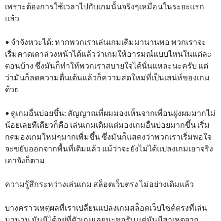
เพราะต้องการใช้เวลาไปกับเกมนั้นจริงๆเหมือนในระยะแรก
แล้ว
• จำจังหวะได้: หากพวกเราเล่นเกมเดิมมานานพอ พวกเราจะ
เริ่มคาดเดาล่วงหน้าได้แล้วว่าเกมให้อารมณ์แบบไหนในแต่ละ
ตอนบ้าง ซึ่งมันก็ทำให้พวกเราสบายใจได้นั่นแหละนะครับ แต่
ว่ามันก็ลดความตื่นเต้นแล้วก็ความสดใหม่ที่เป็นเสน่ห์ของเกม
ด้วย
• ดูเกมอื่นบ่อยขึ้น: สัญญาณที่ผมมองเห็นจากเพื่อนฝูงผมมากไม่
น้อยเลยทีเดียวก็คือ เล่นเกมเดิมแต่มองเกมอื่นบ่อยมากขึ้น เริ่ม
กดมองเกมใหม่ๆมากเพิ่มขึ้น ซึ่งมันก็แสดงว่าพวกเราเริ่มพอใจ
จะขยับออกจากพื้นที่เดิมแล้ว แม้ว่าจะยังไม่ได้แปลงเกมเอาจริง
เอาจังก็ตาม
ความรู้สึกระหว่างเล่นเกม สล็อตเว็บตรง ไม่อย่างเดิมแล้ว
บางคราวเหตุผลที่เราเปลี่ยนแปลงเกมสล็อตเว็บไซต์ตรงที่เล่น
มานาน มันมิได้อยู่ที่ตัวเกมเลยนะขอรับ แต่มันมีสาเหตุจาก