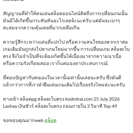
สัญญาณที่ทำให้คนเล่นสล็อตออนไลน์คิดถึงการเปลี่ยนเกมนั้น
มันมิได้เกิดขึ้นกระทันหันอะไรเลยจ้ะนะครับ แต่มันจะเบาๆ
สะสมจากความคุ้นเคยที่มากเหลือเกิน
ความรู้สึกระหว่างเล่นที่แปรไป หรือความสนใจของพวกเราต่อ
เกมเดิมมันถูกส่งไปหาเกมใหม่มากขึ้น การเปลี่ยนเกม สล็อตเว็บ
ตรง จึงไม่จำเป็นที่จะต้องเกิดขึ้นได้เนื่องมาจากความน่าเบื่อ
หรือความรังเกียจเสมอ เราก็แค่มองหาประสบการณ์
ที่ตอบปัญหากับตนเองในเวลานั้นเท่านั้นเลยนะครับ ซึ่งมันดี
แล้วกว่าการที่เราฝ่าฝืนเล่นเกมเดิมไปเรื่อยจริงไหมล่ะนะครับ
ทางเข้า สล็อตpg สล็อตเว็บตรง kodmhai.com 25 July 2026
Lashay เงินชัวร์ สล็อตเว็บตรง ถอนภายใน 3 วินาที Top 49
ขอขอบคุณมากweb
สล็อต