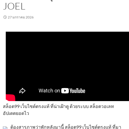
JOEL
27 มกราคม 2026
สล็อต99 เว็บไซต์ตรงแท้ ที่น่าเฝ้าดู ด้วยระบบ สล็อตวอเลท
อัปเดตยอดไว
ต้องสารภาพว่าพักหลังมานี้ สล็อต99 เว็บไซต์ตรงแท้ ที่มา