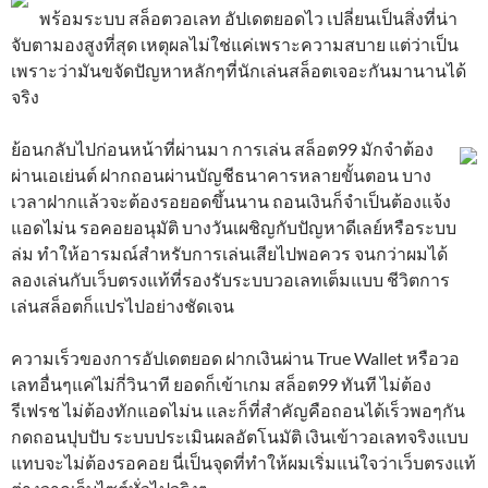
พร้อมระบบ สล็อตวอเลท อัปเดตยอดไว เปลี่ยนเป็นสิ่งที่น่า
จับตามองสูงที่สุด เหตุผลไม่ใช่แค่เพราะความสบาย แต่ว่าเป็น
เพราะว่ามันขจัดปัญหาหลักๆที่นักเล่นสล็อตเจอะกันมานานได้
จริง
ย้อนกลับไปก่อนหน้าที่ผ่านมา การเล่น สล็อต99 มักจำต้อง
ผ่านเอเย่นต์ ฝากถอนผ่านบัญชีธนาคารหลายขั้นตอน บาง
เวลาฝากแล้วจะต้องรอยอดขึ้นนาน ถอนเงินก็จำเป็นต้องแจ้ง
แอดไม่น รอคอยอนุมัติ บางวันเผชิญกับปัญหาดีเลย์หรือระบบ
ล่ม ทำให้อารมณ์สำหรับการเล่นเสียไปพอควร จนกว่าผมได้
ลองเล่นกับเว็บตรงแท้ที่รองรับระบบวอเลทเต็มแบบ ชีวิตการ
เล่นสล็อตก็แปรไปอย่างชัดเจน
ความเร็วของการอัปเดตยอด ฝากเงินผ่าน True Wallet หรือวอ
เลทอื่นๆแค่ไม่กี่วินาที ยอดก็เข้าเกม สล็อต99 ทันที ไม่ต้อง
รีเฟรช ไม่ต้องทักแอดไม่น และก็ที่สำคัญคือถอนได้เร็วพอๆกัน
กดถอนปุบปับ ระบบประเมินผลอัตโนมัติ เงินเข้าวอเลทจริงแบบ
แทบจะไม่ต้องรอคอย นี่เป็นจุดที่ทำให้ผมเริ่มแน่ใจว่าเว็บตรงแท้