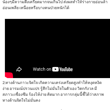
น้องๆมีความตึงเครียดมากจนเกินไป ส่งผลทำให้ร่างกายอ่อนล้า
อ่อนเพลีย เหนื่อยหรือบางคนป่วยหนักได้
2.ทางด้านภาวะจิตใจ เกิดความเคร่งเครียดสูงทำให้หงุดหงิด
ง่าย อารมณ์ปรวนแปร รู้สึกไม่มั่นใจในตัวเอง วิตกกังวล มี
สภาวะเซื่องซึม ร้องไห้ง่าย คิดมาก อาการกลุ่มนี้ชี้ได้ว่าสภาพ
ทางด้านจิตใจไม่มั่นคง