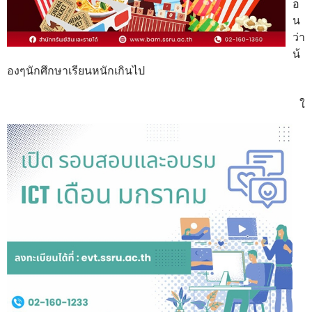
อ
น
ว่า
น้
องๆนักศึกษาเรียนหนักเกินไป
ใ