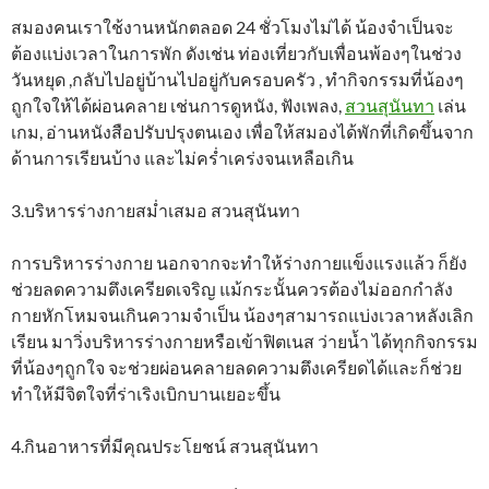
สมองคนเราใช้งานหนักตลอด 24 ชั่วโมงไม่ได้ น้องจำเป็นจะ
ต้องแบ่งเวลาในการพัก ดังเช่น ท่องเที่ยวกับเพื่อนพ้องๆในช่วง
วันหยุด ,กลับไปอยู่บ้านไปอยู่กับครอบครัว , ทำกิจกรรมที่น้องๆ
ถูกใจให้ได้ผ่อนคลาย เช่นการดูหนัง, ฟังเพลง,
สวนสุนันทา
เล่น
เกม, อ่านหนังสือปรับปรุงตนเอง เพื่อให้สมองได้พักที่เกิดขึ้นจาก
ด้านการเรียนบ้าง และไม่คร่ำเคร่งจนเหลือเกิน
3.บริหารร่างกายสม่ำเสมอ สวนสุนันทา
การบริหารร่างกาย นอกจากจะทำให้ร่างกายแข็งแรงแล้ว ก็ยัง
ช่วยลดความตึงเครียดเจริญ แม้กระนั้นควรต้องไม่ออกกำลัง
กายหักโหมจนเกินความจำเป็น น้องๆสามารถแบ่งเวลาหลังเลิก
เรียน มาวิ่งบริหารร่างกายหรือเข้าฟิตเนส ว่ายน้ำ ได้ทุกกิจกรรม
ที่น้องๆถูกใจ จะช่วยผ่อนคลายลดความตึงเครียดได้และก็ช่วย
ทำให้มีจิตใจที่ร่าเริงเบิกบานเยอะขึ้น
4.กินอาหารที่มีคุณประโยชน์ สวนสุนันทา