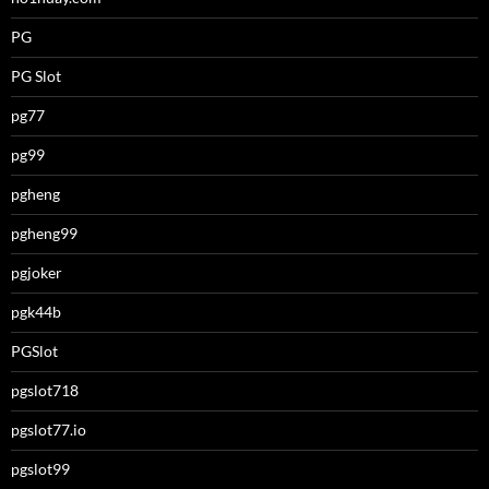
PG
PG Slot
pg77
pg99
pgheng
pgheng99
pgjoker
pgk44b
PGSlot
pgslot718
pgslot77.io
pgslot99