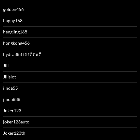
golden456
happy168
hengjing168
hongkong456
hydra888 เครดิตฟรี
Jili
Jilislot
jinda55
jinda888
Joker123
joker123auto
Joker123th