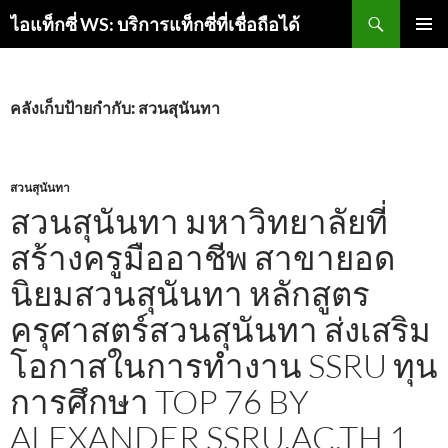
ค้นหา
ไอแท็กซี่ WS: บริการแท็กซี่ที่เชื่อถือได้
ข้าม
เมนูหลัก
ไป
ยัง
เนื้อหา
คลังเก็บป้ายกำกับ: สวนสุนันทา
สวนสุนันทา
สวนสุนันทา มหาวิทยาลัยที่
สร้างครูมืออาชีพ สาขายอด
นิยมสวนสุนันทา หลักสูตร
ครุศาสตร์สวนสุนันทา ส่งเสริม
โอกาสในการทำงาน SSRU ทุน
การศึกษา TOP 76 BY
ALEXANDER SSRU.AC.TH 1