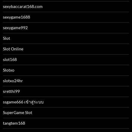
sexybaccarat168.com
sexygame1688
sexygame992
Slot
Slot Online
slot168
Slotxo
slotxo24hr
sretthi99
ssgame666 เข้าสู่ระบบ
SuperGame Slot
tangtem168