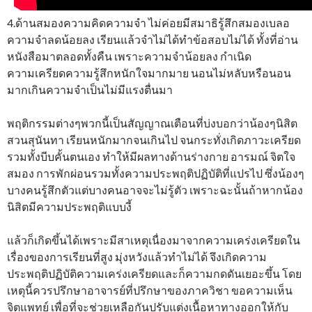
4.ด้านสมองความคิดความจำ ไม่ค่อยมีสมาธิรู้สึกสมองเบลอ
ความจำลดน้อยลง เรียนแล้วจำไม่ได้ทำข้อสอบไม่ได้ ทั้งที่อ่าน
หนังสือมาตลอดทั้งคืน เพราะความจำน้อยลง กำเนิด
ความเครียดความรู้สึกหนักใจมากมาย นอนไม่หลับหรือนอน
มากเกินความจำเป็นไม่มีแรงตื่นมา
พฤติกรรมต่างๆพวกนี้เป็นสัญญาณเตือนที่บ่งบอกว่าน้องๆนิสิต
สวนสุนันทา เรียนหนักมากจนเกินไป จนกระทั่งเกิดภาวะเครียด
รวมทั้งบีบคั้นตนเอง ทำให้มีผลทางด้านร่างกาย อารมณ์ จิตใจ
สมอง การพักผ่อนรวมทั้งความประพฤติปฏิบัติที่แปรไป ซึ่งน้องๆ
บางคนรู้สึกตัวแต่บางคนอาจจะไม่รู้ตัว เพราะฉะนั้นถ้าหากน้อง
นิสิตมีความประพฤติแบบงี้
แล้วก็เกิดขึ้นได้เพราะมีสาเหตุเนื่องมาจากความเคร่งเครียดใน
เรื่องของการเรียนที่สูง มุ่งหวังแล้วทำไม่ได้ จึงเกิดความ
ประพฤติปฏิบัติความเคร่งเครียดและก็ความกดดันเยอะขึ้น โดย
เหตุนี้ควรปรึกษาอาจารย์ที่ปรึกษาของภาควิชา ขอความเห็น
จิตแพทย์ เพื่อที่จะช่วยเหลือกันปรับแต่งเนื้อหาทางออกให้กับ