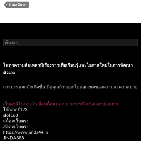
สวนสุนันทา
ค้นหา
สำหรับ:
ในทุกความล้มเหลวมีเรื่องราวเพื่อเรียนรู้และโอกาสใหม่ในการพัฒนา
ตัวเอง
การบรรลุผลมักเกิดขึ้นเมื่อคุณก้าวออกไปนอกเขตของความสะดวกสบาย
เว็บคาสิโนน่าเล่น ทั้ง
สล็อต
และ
บาคาร่า
ตึงจริงแตกบ่อยมาก
โจ๊กเกอร์123
slot168
สล็อตเว็บตรง
สล็อตเว็บตรง
https://www.jinda44.in
JINDA888