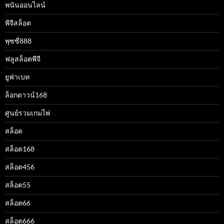
พนันออนไลน์
พีจีสล็อต
พุซซี่888
ฟลูสล็อตพีจี
ยูฟ่าเบท
ล็อกดาวน์168
ศูนย์รวมเกมไพ่
สล็อต
สล็อต168
สล็อต456
สล็อต55
สล็อต66
สล็อต666