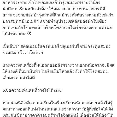
อาหารจะช่วยเข้าไปซ่อมและก็บำรุงสมองเพราะว่าน้อง
นักศึกษาเรียนหนัก จำต้องใช้สมองมากการทานอาหารที่มี
สาระ จะช่วยซ่อมบำรุงส่วนที่สึกแม้กระทั่งกับร่างกาย ดังเช่นว่า
ปลาสมุทร มีโอเมก้า 3 ช่วยทำนุบำรุงเซลล์สมอง ผักใบเขียว
อาทิเช่น ผักโขม คะน้า บร็อคโคลี่ ช่วยในเรื่องของความจำ ผล
ไม้จำพวกเบอร์รี่
เป็นต้นว่า สตอเบอปรี่แครนเบอรี่ บลูเบอร์ปรี่ ช่วยกระตุ้นสมอง
รวมถึงอะโวคาโด ด้วย
และควรงดเครื่องดื่มแอลกอฮอล์ เพราะว่านอกเหนือจากจะมีผล
ให้แฮงค์ ตื่นมามึนหัว ไปเรียนไม่ไหวแล้ว ยังทำให้โรคสมอง
เสื่อมความจำไม่ดี
5.ขอความเห็นคนที่วางใจได้ ssru
หากน้องนิสิตมีความเครียดในเรื่องเรียนหนักมากมาย แล้วไม่รู้
จะหาทางออกที่แห่งไหน เสนอแนะว่าควรหารือผู้ที่เชื่อใจได้ ดัง
เช่น คู่หู บิดามารดาครอบครัวหรือจิตแพทย์ เพื่อช่วยให้น้องๆได้