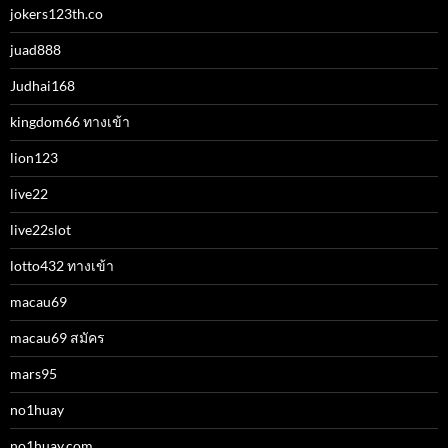
jokers123th.co
juad888
Judhai168
kingdom66 ทางเข้า
lion123
live22
live22slot
lotto432 ทางเข้า
macau69
macau69 สมัคร
mars95
no1huay
no1huay.com