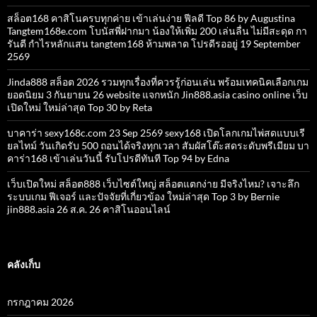
สล็อต168 คาสิโนครบทุกค่าย เข้าเล่นง่าย ฟีลดี Top 86 by Augustina
Tangtem168e.com โบนัสพี่ฝากมา น้องให้เพิ่ม 200 เล่นลื่น ไม่มีสะดุด กา
รันตี กำไรหลักแสน tangtem168 ห้ามพลาด โปรดีรออยู่ 19 September
2569
Jinda888 สล็อต 2026 รวมทุกเรื่องที่ควรรู้ก่อนเล่น พร้อมเทคนิคเลือกเกม
ยอดนิยม 3 กันยายน 26 website แจกหนัก Jin888.asia casino online เว็บ
เปิดใหม่ ใหม่ล่าสุด Top 30 by Reta
บาคาร่า sexy168c.com 23 Sep 2569 sexy168 เปิดโลกเกมไพ่สดแบบเรี
ยลไทม์ วันเกิดรับ 500 ถอนได้จริงทุกเวลา สัมผัสโต๊ะสดระดับพรีเมียม บา
คาร่า168 เข้าเล่นวันนี้ รับโปรดีทันที Top 94 by Edna
เว็บเปิดใหม่ สล็อต888 เว็บไซต์ใหญ่ สล็อตแตกง่าย มีจริงไหม? เจาะลึก
ระบบเกม ฟีเจอร์ และปัจจัยที่เกี่ยวข้อง ใหม่ล่าสุด Top 3 by Bernie
jin888.asia 26 ส.ค. 26 คาสิโนออนไลน์
คลังเก็บ
กรกฎาคม 2026