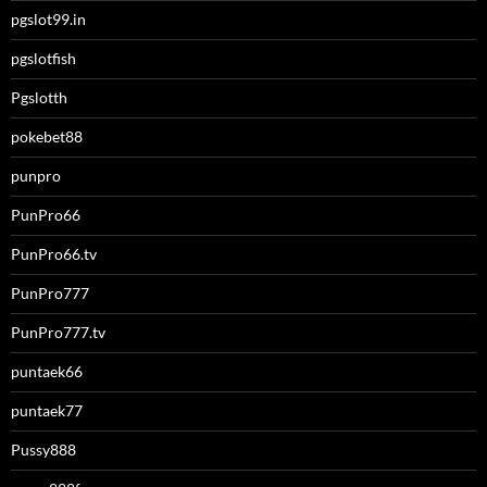
pgslot99.in
pgslotfish
Pgslotth
pokebet88
punpro
PunPro66
PunPro66.tv
PunPro777
PunPro777.tv
puntaek66
puntaek77
Pussy888