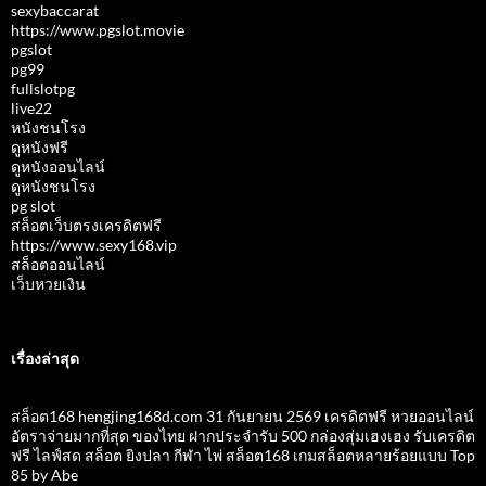
sexybaccarat
https://www.pgslot.movie
pgslot
pg99
fullslotpg
live22
หนังชนโรง
ดูหนังฟรี
ดูหนังออนไลน์
ดูหนังชนโรง
pg slot
สล็อตเว็บตรงเครดิตฟรี
https://www.sexy168.vip
สล็อตออนไลน์
เว็บหวยเงิน
เรื่องล่าสุด
สล็อต168 hengjing168d.com 31 กันยายน 2569 เครดิตฟรี หวยออนไลน์
อัตราจ่ายมากที่สุด ของไทย ฝากประจำรับ 500 กล่องสุ่มเฮงเฮง รับเครดิต
ฟรี ไลฟ์สด สล็อต ยิงปลา กีฬา ไพ่ สล็อต168 เกมสล็อตหลายร้อยแบบ Top
85 by Abe