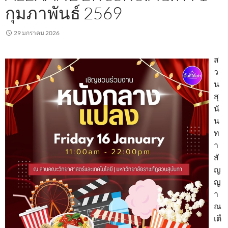
กุมภาพันธ์ 2569
29 มกราคม 2026
ส
ว
น
สุ
นั
น
ท
า
สั
ญ
ญ
า
ณ
เตื