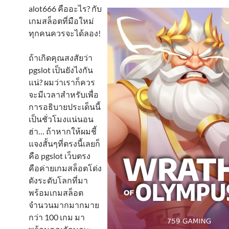
alot666 คืออะไร? กับ
เกมสล็อตที่มือใหม่
ทุกคนควรจะได้ลอง!
ถ้าเกิดคุณสงสัยว่า
pgslot เป็นยังไงกัน
แน่? ผมว่าเราก็ควร
จะมีเวลาสำหรับเพื่อ
การอธิบายประเด็นนี้
เป็นชั่วโมงแน่นอน
ฮ่า… ถ้าหากให้ผมชี้
แจงสั้นๆที่ตรงนี้เลยก็
คือ pgslot เว็บตรง
คือค่ายเกมสล็อตโด่ง
ดังระดับโลกที่มา
พร้อมเกมสล็อต
จำนวนมากมากมาย
กว่า 100 เกม มา