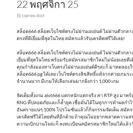
22 พฤศจิกา 25
1 ตุลาคม 2025
สล็อต666 สล็อตเว็บไซต์ตรงไม่ผ่านเอเย่นต์ ไม่ผ่านตัวกลาง
ตรงที่ดีเยี่ยมที่สุดในไทย สมัครแล้วรับเครดิตฟรีได้เลย!
สล็อต666 สล็อตเว็บไซต์ตรงไม่ผ่านเอเย่นต์ ไม่ผ่านตัวกลาง 
เยี่ยมที่สุดในไทย พร้อมรับสมัครสมาชิกใหม่ไม่น้อยเลยทีเ
คุณกำลังมองหาเว็บตรงไม่ผ่านเอเย่นต์ดีๆล่ะก็ มาทดลองใ
สล็อต666 pg ได้เลย เว็บไซต์ตรงลิขสิทธิ์แท้จากค่ายเกมร
จำนวนมาก มีเกมให้เลือกเล่นมากยิ่งกว่า 1,000 เกม
จัดเต็มทั้งเกม alot666 แตกหนักแตกจริง ค่า RTP สูง มาพ
RNG ที่ปลอดภัยและก็ล้ำยุค เชื่อมั่นได้ในทุกการทำผลกำไร
อันตรายแน่ๆ 100% โปรโมชั่นแล้วก็กิจกรรมจัดเต็ม สมัคร
เครดิตฟรีได้โดยทันทีอีกด้วย ถ้าคุณไม่อยากพลาดความส
ความเบิกบานใจล่ะก็ ลงทะเบียนสมัครสมาชิกใหม่ได้แล้ววั