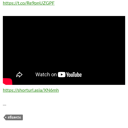
https://t.co/Re9pnUZGPF
https://shorturl.asia/XN6mh
…
สล็อต456