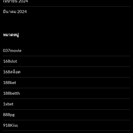
เมษายน 2024
มีนาคม 2024
หมวดหมู่
037movie
168slot
168สล็อต
188bet
188betth
1xbet
888pg
918Kiss