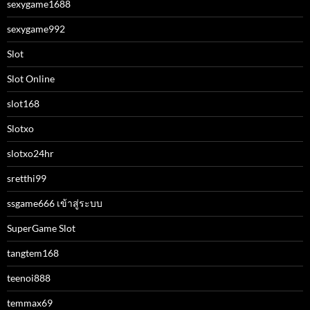
sexygame1688
sexygame992
Slot
Slot Online
slot168
Slotxo
slotxo24hr
sretthi99
ssgame666 เข้าสู่ระบบ
SuperGame Slot
tangtem168
teenoi888
temmax69