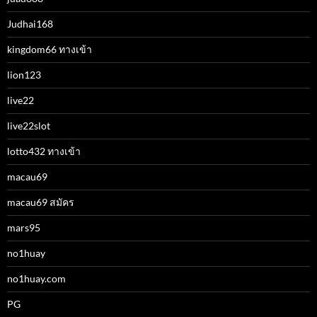
Judhai168
kingdom66 ทางเข้า
lion123
live22
live22slot
lotto432 ทางเข้า
macau69
macau69 สมัคร
mars95
no1huay
no1huay.com
PG