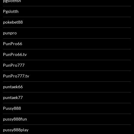
pgslotfish
Pgslotth
pokebet88
punpro
PunPro66
PunPro66.tv
PunPro777
PunPro777.tv
puntaek66
puntaek77
Pussy888
pussy888fun
pussy888play