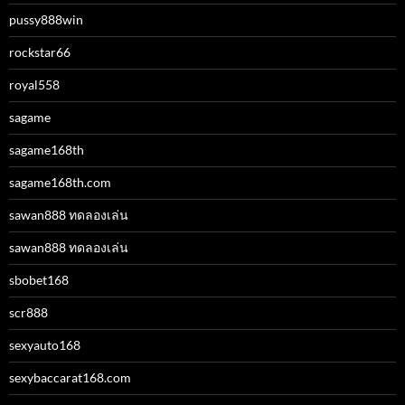
pussy888win
rockstar66
royal558
sagame
sagame168th
sagame168th.com
sawan888 ทดลองเล่น
sawan888 ทดลองเล่น
sbobet168
scr888
sexyauto168
sexybaccarat168.com