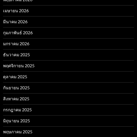
เมษายน 2026
มีนาคม 2026
กุมภาพันธ์ 2026
มกราคม 2026
ธันวาคม 2025
พฤศจิกายน 2025
ตุลาคม 2025
กันยายน 2025
สิงหาคม 2025
กรกฎาคม 2025
มิถุนายน 2025
พฤษภาคม 2025