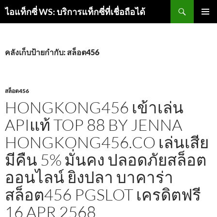
ค้นหา
ไอแท็กซี่ WS: บริการแท็กซี่ที่เชื่อถือได้
ข้าม
เมนูหลัก
ไป
ยัง
เนื้อหา
คลังเก็บป้ายกำกับ: สล็อต456
สล็อต456
HONGKONG456 เข้าเล่น
APIแท้ TOP 88 BY JENNA
HONGKONG456.CO เล่นเสีย
มีคืน 5% มั่นคง ปลอดภัยสล็อต
ออนไลน์ ยิงปลา บาคาร่า
สล็อต456 PGSLOT เครดิตฟรี
16 APR 2568