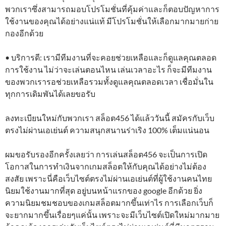
พวกเราซึ่งสามารถมอบโปรโมชั่นที่คุ้มค่าและก็ตอบปัญหาการ
ใช้งานของคุณได้อย่างแน่แท้ มีโปรโมชั่นให้เลือกมากมายก่าย
กองอีกด้วย
• บริการดี: เรามีทีมงานที่จะคอยช่วยเหลือและก็ดูแลคุณตลอด
การใช้งาน ไม่ว่าจะเล่นตอนไหน เล่นเวลาอะไร ก็จะมีทีมงาน
ของพวกเรารอช่วยเหลือรวมทั้งดูแลคุณตลอดเวลา เชื่อมั่นใน
ทุกการเดิมพันได้เลยขอรับ
ลงทะเบียนใหม่กับพวกเรา สล็อต456 ได้แล้ววันนี้ สมัครกับเว็บ
ตรงไม่ผ่านเอเย่นต์ ความสนุกสนานร่าเริง 100% เต็มแน่นอน
ผมขอรับรองอีกครั้งเลยว่า การเล่นสล็อต456 จะเป็นการเปิด
โอกาสในการทำเงินจากเกมสล็อตให้กับคุณได้อย่างไม่ต้อง
สงสัย เพราะนี่คือเว็บไซต์ตรงไม่ผ่านเอเย่นต์ที่ผู้ใช้งานคนไทย
นิยมใช้งานมากที่สุด อยู่บนหน้าแรกของ google อีกด้วย ยิ่ง
ความนิยมชมชอบของเกมสล็อตมากขึ้นเท่าไร การเลือกเว็บก็
จะยากมากขึ้นเรื่อยๆแค่นั้น เพราะจะมีเว็บไซต์เปิดใหม่มากมาย