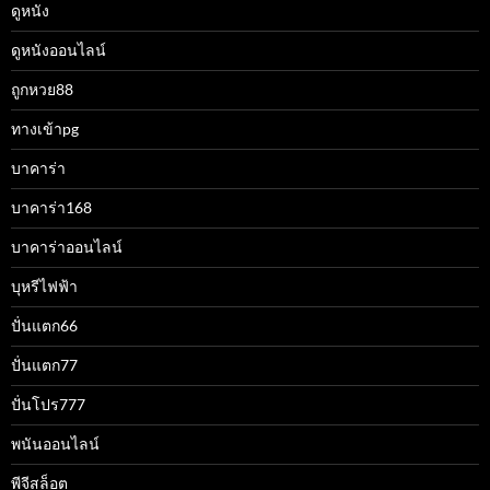
ดูหนัง
ดูหนังออนไลน์
ถูกหวย88
ทางเข้าpg
บาคาร่า
บาคาร่า168
บาคาร่าออนไลน์
บุหรีไฟฟ้า
ปั่นแตก66
ปั่นแตก77
ปั่นโปร777
พนันออนไลน์
พีจีสล็อต