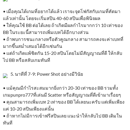
• เมื่อคุณได้เกมที่อยากได้แล้ว เราจะจุดโฟกัสกับเกมที่คัดมา
แล้วเท่านั้น โดยจะเริ่มสปิน 40-60 สปินเพื่อพินิจผล
• ให้คุณใช้ BB ต่อได้เลย ถ้าเกิดมีผลกำไรมากกว่า 10 เท่าของ
BB ในระยะนี้สามารถเพิ่มเบทได้อีกบางส่วน
• ถ้าพบการชนะกลางหรือตัวคูณกลาง สามารถคงจะค่าเบทที่
มากขึ้นสม่ำเสมอได้อีกเช่นกัน
• แต่ถ้าเกิดแพ้ชิดกัน 15-20 สปินโดยไม่มีสัญญาณที่ดี ให้กลับ
ไป BB หรือสลับเกมทันที
5. นาทีที่ 7-9: Power Shot อย่างมีวินัย
• แม้คุณมีกำไรสะสมมากยิ่งกว่า 20-30 เท่าของ BB รวมทั้ง
เกมpunpro777ที่เล่นมี Scatter หรือสัญญาณที่ดีเข้ามาเรื่อยๆ
• คุณสามารถเพิ่มเบท 2 เท่าของ BB ได้เลยนะครับ แต่เพิ่มเพียง
แค่ 10-20 สปินเพียงแค่นั้น
• ถ้าหากไม่มีการเข้าฟรีสปินเลย แนะนำให้กลับไป BB เดิมใน
ทันที