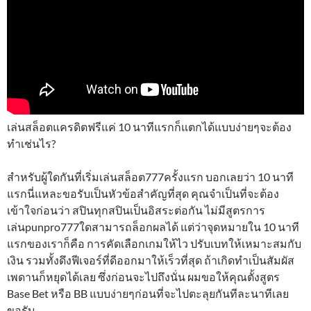
เล่นสล็อตแครดิตฟรีแค่ 10 นาทีแรกก็แตกได้แบบง่ายๆจะต้อง
ทำเช่นไร?
สำหรับผู้ใดกันที่เริ่มเล่นสล็อต777ครั้งแรก บอกเลยว่า 10 นาที
แรกนี่แหละขอรับเป็นหัวข้อสำคัญที่สุด คุณจำเป็นที่จะต้อง
เข้าใจก่อนว่า สปินทุกสปินเป็นอิสระต่อกัน ไม่มีสูตรการ
เล่นpunpro777ใดสามารถล็อกผลได้ แต่ว่าจุดหมายใน 10 นาที
แรกของเราก็คือ การคัดเลือกเกมให้ไว ปรับเบทให้เหมาะสมกับ
เงิน รวมทั้งดึงฟีเจอร์ที่ดีออกมาให้เร็วที่สุด ถ้าเกิดทำเป็นสัมผัส
เพดานก็หยุดได้เลย ซึ่งก่อนจะไปถึงนั่น ผมขอให้คุณตั้งสูตร
Base Bet หรือ BB แบบง่ายๆก่อนที่จะไปตะลุยกันทีละนาทีเลย
ขอรับ