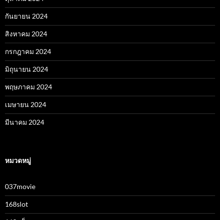
กันยายน 2024
สิงหาคม 2024
กรกฎาคม 2024
มิถุนายน 2024
พฤษภาคม 2024
เมษายน 2024
มีนาคม 2024
หมวดหมู่
037movie
168slot