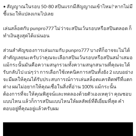
• สัญญาณในรอบ 50-80 สปินแรกมีสัญญาณเข้าไหม? หากไม่มี
ชี้แนะให้แปลงเกมไปเลย
เล่นสล็อตกับ punpro777 ไม่ว่าจะสปินเว้นรอบหรือสปินตลอด ก็
ทำเงินสูงสุดได้แน่นอน
ส่วนสำคัญของการเล่นเกมกับ punpro777 บางทีก็อาจจะไม่ได้
สำคัญเลยนะครับว่าคุณจะเลือกสปินเว้นรอบหรือสปินสม่ำเสมอ
แม้กระนั้นมันคือความสนุกรวมทั้งความสนุกสนานที่คุณจะได้
รับกลับไป แน่ๆว่า การเลือกใช้เทคนิคการสปินทั้งยัง 2 แบบอย่าง
จะมีผลให้คุณได้รับประสบการณ์การเล่นสล็อตเเครดิตฟรีที่แตก
ต่าง ผมไม่อยากให้คุณเชื่อในสิ่งที่อ่าน 100% แม้กระนั้น
ต้องการที่จะให้คุณพิสูจน์และทดลองด้วยตัวเองเหตุว่า คุณชอบ
แบบไหน แล้วก็การสปินแบบไหนให้ผลลัพธ์ที่ดีเยี่ยมที่สุด คำ
ตอบอยู่ที่คุณอยู่แล้วครับผม