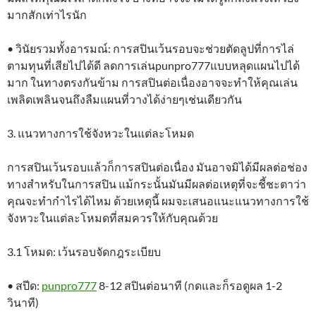
มากสักเท่าไรนัก
• วินัยรวมทั้งอารมณ์: การสปินเว้นรอบจะช่วยตัดลูปที่การไล่
ตามทุนที่เสียไปได้ดี ลดการเล่นpunpro777แบบหลุดแผนไปได้
มาก ในทางตรงกันข้าม การสปินต่อเนื่องอาจจะทำให้คุณเล่น
เพลิดเพลินจนถึงลืมแผนที่วางได้ง่ายๆเช่นเดียวกัน
3. แนวทางการใช้จังหวะในแต่ละโหมด
การสปินเว้นรอบแล้วก็การสปินต่อเนื่อง มันอาจมิได้มีผลต่อช่อง
ทางสำหรับในการสปิน แม้กระนั้นมันมีผลต่อเหตุที่จะชี้ชะตาว่า
คุณจะทำกำไรได้ไหม ด้วยเหตุนี้ ผมจะเสนอแนะแนวทางการใช้
จังหวะในแต่ละโหมดที่สมควรให้กับคุณด้วย
3.1 โหมด: เว้นรอบจัดกฎระเบียบ
• สปีด:
punpro777
8-12 สปินต่อนาที (กดและก็รอดูผล 1-2
วินาที)