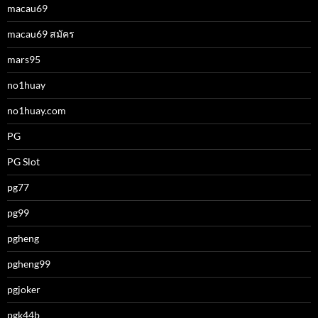
macau69
macau69 สมัคร
mars95
no1huay
no1huay.com
PG
PG Slot
pg77
pg99
pgheng
pgheng99
pgjoker
pgk44b