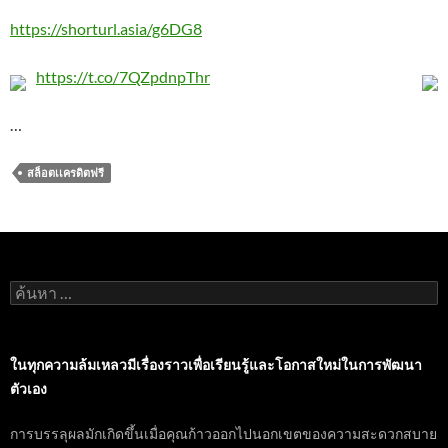
https://shorturl.asia/g6DG8
https://t.co/7QZpdnpThr
…
สล็อตเเครดิตฟรี
ค้นหา
สำหรับ:
ในทุกความล้มเหลวมีเรื่องราวเพื่อเรียนรู้และโอกาสใหม่ในการพัฒนา
ตัวเอง
การบรรลุผลมักเกิดขึ้นเมื่อคุณก้าวออกไปนอกเขตของความสะดวกสบาย