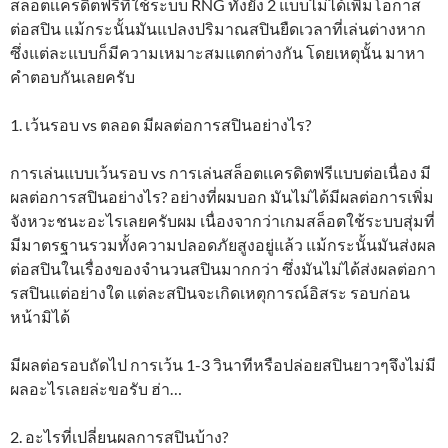
สล็อตเเครดิตฟรีที่ใช้ระบบ RNG ทั้งยัง 2 แบบไม่ได้เพิ่มโอกาส
ต่อสปิน แม้กระนั้นมันแปลงปริมาณสปินยืดเวลาที่เล่นต่างหาก
ซึ่งแต่ละแบบก็มีความเหมาะสมแตกต่างกัน โดยเหตุนั้น มาหา
คำตอบกันเลยครับ
1. เว้นรอบ vs ตลอด มีผลต่อการสปินอย่างไร?
การเล่นแบบเว้นรอบ vs การเล่นสล็อตเเครดิตฟรีแบบต่อเนื่อง มี
ผลต่อการสปินอย่างไร? อย่างที่ผมบอก มันไม่ได้มีผลต่อการเพิ่ม
จังหวะชนะอะไรเลยครับผม เนื่องจากว่าเกมสล็อตใช้ระบบสุ่มที่
มีมาตรฐานรวมทั้งความปลอดภัยสูงอยู่แล้ว แม้กระนั้นมันส่งผล
ต่อสปินในเรื่องของจำนวนสปินมากกว่า ซึ่งมันไม่ได้ส่งผลต่อกา
รสปินแต่อย่างใด แต่ละสปินจะเกิดเหตุการณ์อิสระ รอบก่อน
หน้ามิได้
มีผลต่อรอบถัดไป การเว้น 1-3 วินาทีหรือปล่อยสปินยาวๆจึงไม่มี
ผลอะไรเลยล่ะขอรับ ฮ่า…
2. อะไรที่เปลี่ยนผลการสปินบ้าง?