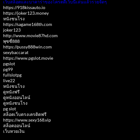
เว็บสล็อตและบาคาร่าของโครตดีเว็บนี้เล่นแล้วรวยจัดๆ
https://918kissauto.io
https://joker123.money
หนังชนโรง
https://sagame168th.com
joker123
http://www.movie87hd.com
พุซซี่888
https://pussy888win.com
sexybaccarat
https://www.pgslot.movie
pgslot
pg99
fullslotpg
live22
หนังชนโรง
ดูหนังฟรี
ดูหนังออนไลน์
ดูหนังชนโรง
pg slot
สล็อตเว็บตรงเครดิตฟรี
https://www.sexy168.vip
สล็อตออนไลน์
เว็บหวยเงิน