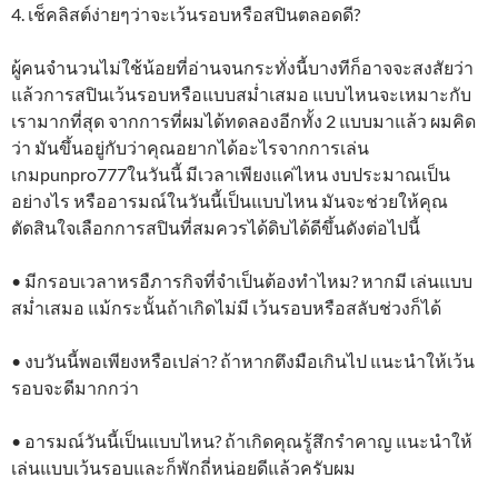
4. เช็คลิสต์ง่ายๆว่าจะเว้นรอบหรือสปินตลอดดี?
ผู้คนจำนวนไม่ใช้น้อยที่อ่านจนกระทั่งนี้บางทีก็อาจจะสงสัยว่า
แล้วการสปินเว้นรอบหรือแบบสม่ำเสมอ แบบไหนจะเหมาะกับ
เรามากที่สุด จากการที่ผมได้ทดลองอีกทั้ง 2 แบบมาแล้ว ผมคิด
ว่า มันขึ้นอยู่กับว่าคุณอยากได้อะไรจากการเล่น
เกมpunpro777ในวันนี้ มีเวลาเพียงแค่ไหน งบประมาณเป็น
อย่างไร หรืออารมณ์ในวันนี้เป็นแบบไหน มันจะช่วยให้คุณ
ตัดสินใจเลือกการสปินที่สมควรได้ดิบได้ดีขึ้นดังต่อไปนี้
• มีกรอบเวลาหรอืภารกิจที่จำเป็นต้องทำไหม? หากมี เล่นแบบ
สม่ำเสมอ แม้กระนั้นถ้าเกิดไม่มี เว้นรอบหรือสลับช่วงก็ได้
• งบวันนี้พอเพียงหรือเปล่า? ถ้าหากตึงมือเกินไป แนะนำให้เว้น
รอบจะดีมากกว่า
• อารมณ์วันนี้เป็นแบบไหน? ถ้าเกิดคุณรู้สึกรำคาญ แนะนำให้
เล่นแบบเว้นรอบและก็พักถี่หน่อยดีแล้วครับผม