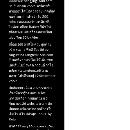
สล็อต168 hengjing168d.com
31 กันยายน 2569 เครดิตฟรี
หวยออนไลน์ อัตราจ่ายมากที่สุด
ของไทย ฝากประจำรับ 500
กล่องสุ่มเฮงเฮง รับเครดิตฟรี
ไลฟ์สด สล็อต ยิงปลา กีฬา ไพ่
สล็อต168 เกมสล็อตหลายร้อย
แบบ Top 85 by Abe
สล็อต168 คาสิโนครบทุกค่าย
เข้าเล่นง่าย ฟีลดี Top 86 by
Augustina Tangtem168e.com
โบนัสพี่ฝากมา น้องให้เพิ่ม 200
เล่นลื่น ไม่มีสะดุด การันตี กำไร
หลักแสน tangtem168 ห้าม
พลาด โปรดีรออยู่ 19 September
2569
Jinda888 สล็อต 2026 รวมทุก
เรื่องที่ควรรู้ก่อนเล่น พร้อม
เทคนิคเลือกเกมยอดนิยม 3
กันยายน 26 website แจกหนัก
Jin888.asia casino online เว็บ
เปิดใหม่ ใหม่ล่าสุด Top 30 by
Reta
บาคาร่า sexy168c.com 23 Sep