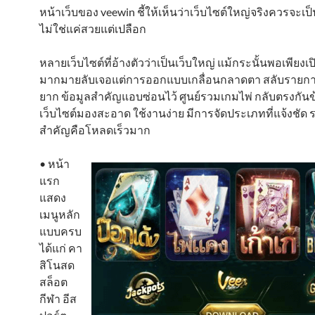
หน้าเว็บของ veewin ชี้ให้เห็นว่าเว็บไซต์ใหญ่จริงควรจะ
ไม่ใช่แค่สวยแต่เปลือก
หลายเว็บไซต์ที่อ้างตัวว่าเป็นเว็บใหญ่ แม้กระนั้นพอเพียงเป
มากมายลับเจอแต่การออกแบบเกลื่อนกลาดตา สลับรายก
ยาก ข้อมูลสำคัญแอบซ่อนไว้ ศูนย์รวมเกมไพ่ กลับตรงกันข
เว็บไซต์มองสะอาด ใช้งานง่าย มีการจัดประเภทที่แจ้งชัด รว
สำคัญคือโหลดเร็วมาก
• หน้า
แรก
แสดง
เมนูหลัก
แบบครบ
ได้แก่ คา
สิโนสด
สล็อต
กีฬา อีส