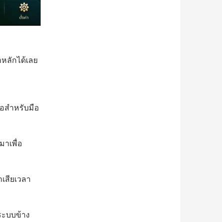
หลักได้เลย
จอสำหรับมือ
มาเพื่อ
กเสียเวลา
งระบบข้าง