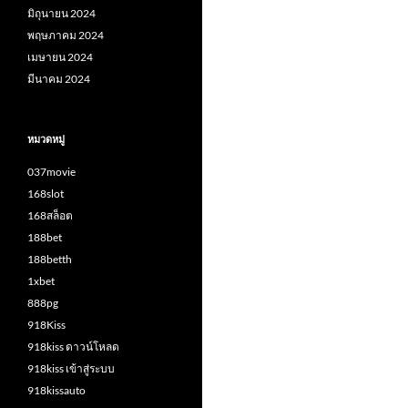
มิถุนายน 2024
พฤษภาคม 2024
เมษายน 2024
มีนาคม 2024
หมวดหมู่
037movie
168slot
168สล็อต
188bet
188betth
1xbet
888pg
918Kiss
918kiss ดาวน์โหลด
918kiss เข้าสู่ระบบ
918kissauto