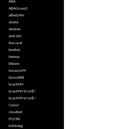
ABA
ABAGroup2
allbet24hr
alot66
alot666
amb slot
Baccarat
bestbet
betway
bkkwin
bonanza99
bonus888
brazil999
brazil999 ทางเข้า
brazil999 ทางเข้า
Casino
cloudbet
ff123th
fullslotpg