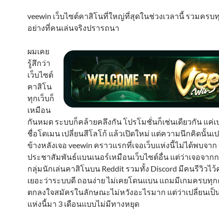
veewin เว็บไซต์คาสิโนที่ใหญ่ที่สุดในช่วงเวลานี้ รวมครบทุ
อย่างที่คนเล่นจริงปรารถนา
ผมเคย
รู้สึกว่า
เว็บไซต์
คาสิโน
ทุกเว็บก็
เหมือน
กันหมด ระบบก็คล้ายคลึงกัน โปรโมชั่นก็เช่นเดียวกัน แค่เ
ชื่อโดเมน เปลี่ยนสีโลโก้ แล้วเปิดใหม่ แต่ความนึกคิดนั้นเป
ข้างหลังเจอ veewin คราวแรกที่เจอเว็บแห่งนี้ไม่ได้พบจาก
ประชาสัมพันธ์แบนเนอร์เหมือนเว็บไซต์อื่น แต่ว่าเจอจาก
กลุ่มนักเล่นคาสิโนบน Reddit รวมทั้ง Discord มีคนรีวิวไว
เยอะว่าระบบดี ถอนง่าย ไม่เคยโดนแบน แถมมีเกมครบทุก
ตกลงใจสมัครในลักษณะไม่หวังอะไรมาก แต่ว่าเปลี่ยนเป็นว
แห่งนี้มา 3 เดือนแบบไม่มีทางหยุด