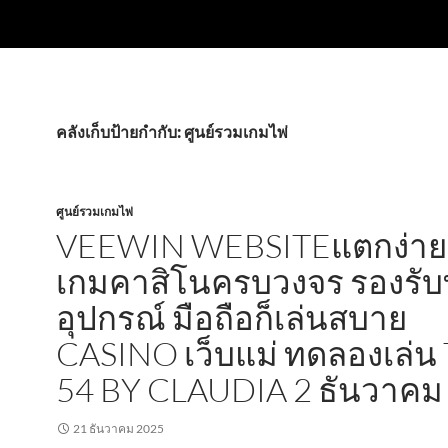
คลังเก็บป้ายกำกับ: ศูนย์รวมเกมไพ่
ศูนย์รวมเกมไพ่
VEEWIN WEBSITEแตกง่าย
เกมคาสิโนครบวงจร รองรับ
อุปกรณ์ มือถือก็เล่นสบาย
CASINO เว็บแม่ ทดลองเล่น
54 BY CLAUDIA 2 ธันวาคม
21 ธันวาคม 2025