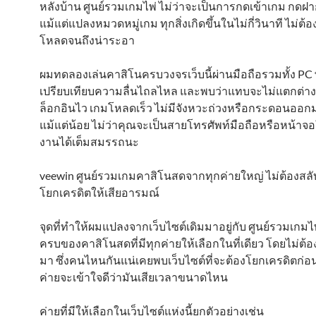
หลังบ้าน ศูนย์รวมเกมไพ่ ไม่ว่าจะเป็นการกดเข้าเกม กดฝาก
แม้แต่แปลงหมวดหมู่เกม ทุกสิ่งเกิดขึ้นในไม่กี่วินาที ไม่ต้อ
โหลดจนถึงน่าระอา
ผมทดลองเล่นคาสิโนครบวงจรเว็บนี้ผ่านมือถือรวมทั้ง PC พ
เปรียบเทียบความลื่นไถลไหล และพบว่าแทบจะไม่แตกต่าง
ล็อกอินไว เกมโหลดเร็ว ไม่มีจังหวะถ่วงหรือกระดอนออ
แม้แต่น้อย ไม่ว่าคุณจะเป็นสายโทรศัพท์มือถือหรือหน้าจอ
งานได้เต็มสมรรถนะ
veewin ศูนย์รวมเกมคาสิโนสดจากทุกค่ายใหญ่ ไม่ต้องสลับเ
โยกเครดิตให้เสียอารมณ์
จุดที่ทำให้ผมแปลงจากเว็บไซต์เดิมมาอยู่กับ ศูนย์รวมเกมไ
ครบของคาสิโนสดที่มีทุกค่ายให้เลือกในที่เดียว โดยไม่ต้
มา ซึ่งคนไหนกันแน่เคยพบเว็บไซต์ที่จะต้องโยกเครดิตก่อ
ค่ายจะเข้าใจดีว่ามันเสียเวลาขนาดไหน
ค่ายที่มีให้เลือกในเว็บไซต์แห่งนี้ยกตัวอย่างเช่น