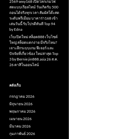
2569 sexy168 เปิดโลกเกมไพ่
สดแบบเรียลไทม์ วันเกิดรับ 500
ถอนได้จริงทุกเวลา สัมผัสโต๊ะสด
ระดับพรีเมียม บาคาร่า168 เข้า
เล่นวันนี้ รับโปรดีทันที Top 94
by Edna
เว็บเปิดใหม่ สล็อต888 เว็บไซต์
ใหญ่ สล็อตแตกง่าย มีจริงไหม?
เจาะลึกระบบเกม ฟีเจอร์ และ
ปัจจัยที่เกี่ยวข้อง ใหม่ล่าสุด Top
3 by Bernie jin888.asia 26 ส.ค.
26 คาสิโนออนไลน์
คลังเก็บ
กรกฎาคม 2026
มิถุนายน 2026
พฤษภาคม 2026
เมษายน 2026
มีนาคม 2026
กุมภาพันธ์ 2026