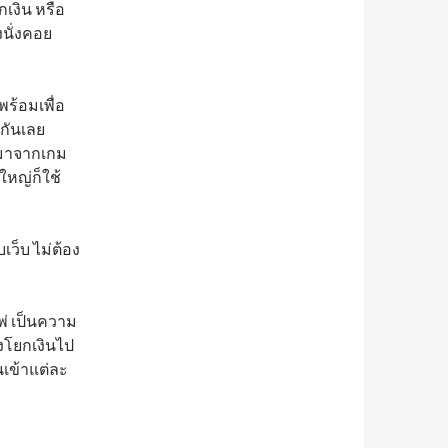
เงิน หรือ
งนั่งคอย
ร้อมเพื่อ
กันเลย
กมาจากเกม
ใหญ่ก็ใช้
ว็บ ไม่ต้อง
พ่ เป็นความ
องโยกเงินไป
นเข้าแต่ละ