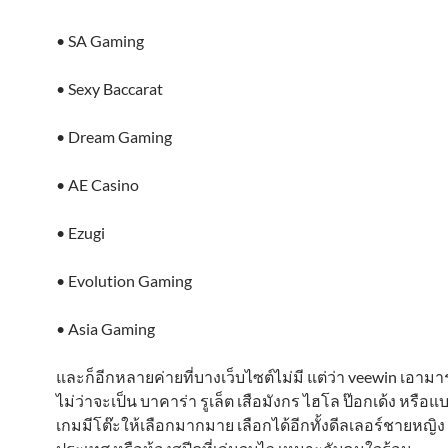
• SA Gaming
• Sexy Baccarat
• Dream Gaming
• AE Casino
• Ezugi
• Evolution Gaming
• Asia Gaming
และก็อีกหลายค่ายที่บางเว็บไซต์ไม่มี แต่ว่า veewin เอา
ไม่ว่าจะเป็น บาคาร่า รูเล็ต เสือมังกร ไฮโล ป๊อกเด้ง หรือแ
เกมมีโต๊ะให้เลือกมากมาย เลือกได้อีกทั้งดีลเลอร์ชายหญิ