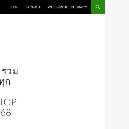
ข้ามไปยังเนื้อหา
BLOG
CONTACT
WELCOME TO THE FAMILY!
 รวม
ทุก
 TOP
 68