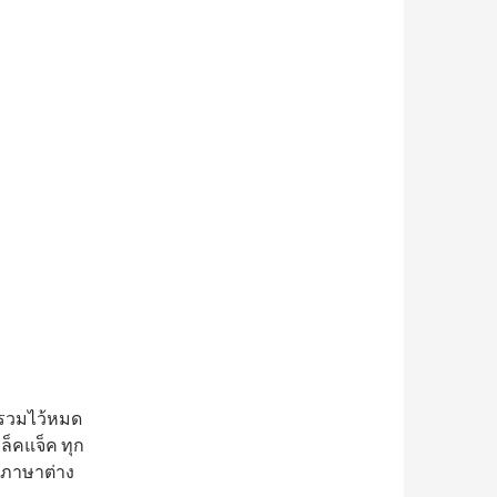
มารวมไว้หมด
บล็คแจ็ค ทุก
ง ภาษาต่าง