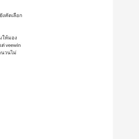
ยังคัดเลือก
กมให้มอง
ต่ veewin
จำนวนไม่