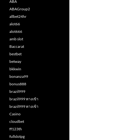
ABA
ABAGroup2
allbet24hr
alot66
alot666
amb slot
Baccarat
bestbet
betway
bkkwin
bonanza99
bonus888
brazil999
brazil999 ทางเข้า
brazil999 ทางเข้า
Casino
cloudbet
ff123th
fullslotpg