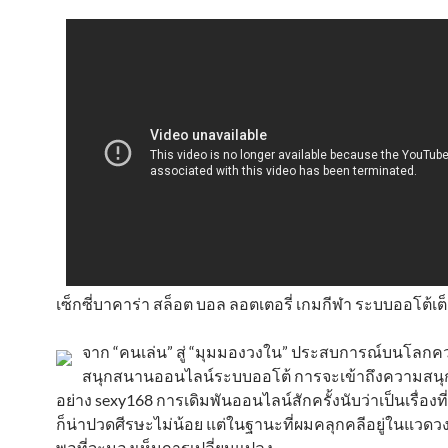
เซ็กซี่บาคาร่า สล็อต บอล ลอตเตอรี่ เกมกีฬา ระบบออโต้เ
จาก “คนเล่น” สู่ “มุมมองวงใน” ประสบการณ์บนโลก
สนุกสนานออนไลน์ระบบออโต้ การจะเข้าถึงความสน
อย่าง sexy168 การเดิมพันออนไลน์สักครั้งนับว่าเป็นเรื่องที
ก็น่าปวดศีรษะไม่น้อย แต่ในฐานะที่ผมคลุกคลีอยู่ในแวดว
พอที่จะมองเห็นการเปลี่ยนแปลง