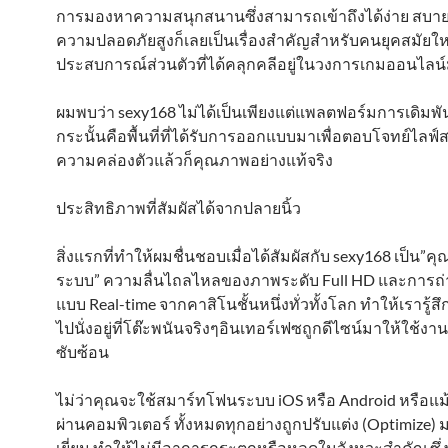
การมองหาความสนุกสนานซึ่งสามารถเข้าถึงได้ง่าย สบาย 
ความปลอดภัยสูงก็เลยเป็นเรื่องสำคัญสำหรับคนยุคสมัยให
ประสบการณ์ส่วนตัวที่ได้คลุกคลีอยู่ในวงการเกมออนไลน
ผมพบว่า sexy168 ไม่ได้เป็นเพียงแต่แพลตฟอร์มการเดิมพัน
กระนั้นคือพื้นที่ที่ได้รับการออกแบบมาเพื่อตอบโจทย์ไลฟ์สไ
ความคล่องตัวแล้วก็คุณภาพอย่างแท้จริง
ประสิทธิภาพที่สัมผัสได้จากปลายนิ้ว
สิ่งแรกที่ทำให้ผมชื่นชอบเมื่อได้สัมผัสกับ sexy168 เป็น”
ระบบ” ความลื่นไถลไหลของภาพระดับ Full HD และการถ
แบบ Real-time จากคาสิโนชั้นหนึ่งทั่วทั้งโลก ทำให้เรารู้สึ
ไปนั่งอยู่ที่โต๊ะพนันจริงๆอินเทอร์เฟซถูกดีไซน์มาให้ใช้งาน
ซับซ้อน
ไม่ว่าคุณจะใช้สมาร์ทโฟนระบบ iOS หรือ Android หรือแม
ผ่านคอมพิวเตอร์ ทั้งหมดทุกอย่างถูกปรับแต่ง (Optimize) ม
เยี่ยม ทำให้ไม่มีอาการกระตุกหรือหลุดในจังหวะสำคัญ ซึ่งน