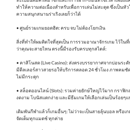
ทำให้ความต่อเนื่องสำหรับเพื่อการเล่นไม่สะดุด ซึ่งเป็นห
ความสนุกสนานร่าเริงเลยก็ว่าได้
• ศูนย์รวมเกมยอดฮิต: ครบ จบ ไม่ต้องโยกเงิน
สิ่งที่ทำให้ผมติดใจที่สุดเป็น การรวมอาณาจักรเกม ไว้ในที่เ
ว่าคุณจะสายไหน ตรงนี้มีรองรับครบทุกสไตล์:
• คาสิโนสด (Live Casino): ส่งตรงบรรยากาศจากบ่อนระด
มีดีลเลอร์สาวสวยรอให้บริการตลอด 24 ชั่วโมง ภาพคมชั
ไม่มีกระตุก
• สล็อตออนไลน์ (Slots): รวมค่ายยักษ์ใหญ่ไว้มาก กราฟิ
งดงาม โบนัสแตกง่าย และมีธีมเกมให้เลือกเล่นเป็นร้อยๆ
เดิมพันกีฬาแล้วก็เกมอื่นๆ: ไม่ว่าจะเป็นสายลุ้นบอล หรือเกมย
จัดเต็มทุกแมตช์ ทุกค่าย