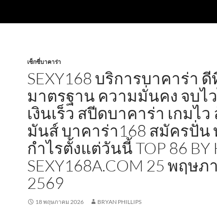
เซ็กซี่บาคาร่า
SEXY168 บริการบาคาร่า ดีที
มาตรฐาน ความมั่นคง จบไว
เงินเร็ว สปีดบาคาร่า เกมไว ล
มันส์ บาคาร่า168 สมัครปั่น
กำไรตั้งแต่วันนี้ TOP 86 B
SEXY168A.COM 25 พฤษภ
2569
18 พฤษภาคม 2026
BRYAN PHILLIPS