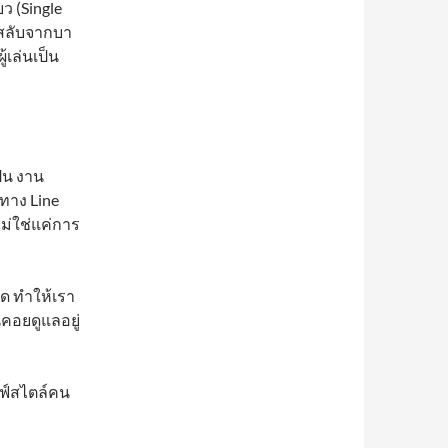
ว (Single
ะสลับจากบา
้เล่นเป็น
ป็น งาน
ทาง Line
ม่ใช่แค่การ
ด ทำให้เรา
คอยดูแลอยู่
ลฟ์สไตล์คน