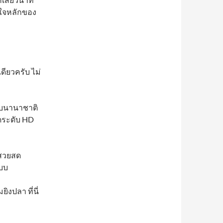
ัวใจหลักของ
ดียวครับ ไม่
ับนานาชาติ
ดระดับ HD
กสวยสด
แบบ
ิงปลา ที่นี่