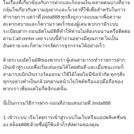
ในเรื่องที่เกี่ยวข้องกับการฝากและก็ถอนเงิน หลายคนบางทีอาจ
กลุ้มใจเกี่ยวกับความยุ่งยากและก็เวลาที่ใช้เพื่อสำหรับในการ
ทำรายการ แต่ว่าที่ jinda888 ทุกสิ่งถูกวางแบบมาเพื่อความ
สะดวกสบายและก็ความรวดเร็วของผู้เล่น พวกเรามีระบบ
ระเบียบฝาก-ถอนอัตโนมัติที่ทำให้ท่านไม่ต้องรอนานหรือติดต่อ
ผ่าน Call center เลย ระบบนี้ทำงานอย่างมีคุณภาพ ไม่เป็น
อันตราย และก็สามารถจัดการธุรกรรมได้อย่างเร็ว
ด้วยระบบอัตโนมัติของพวกเรา ผู้เล่นสามารถทำรายการฝาก
เงินเข้าสู่ระบบเพื่อเริ่มเล่นเกมได้โดยทันที และเมื่อชนะเกมก็
สามารถเบิกเงินรางวัลออกมาใช้ได้โดยไม่มีข้อจำกัด ทุกๆสิ่ง
ทุกๆอย่างทำเป็นกล้วยๆผ่านหน้าเว็บไซต์หรือแอปมือถือของ
พวกเรา เพียงแค่ไม่กี่คลิกแค่นั้น
นี่เป็นกรรมวิธีการฝาก-ถอนที่ง่ายแสนง่ายที่ Jinda888
1. เข้าระบบ: เริ่มโดยการเข้าสู่ระบบในเว็บหรือแอปพลิเคชั่นข
อง สล็อต888 ด้วยชื่อผู้ใช้แล้วก็รหัสผ่านของคุณ