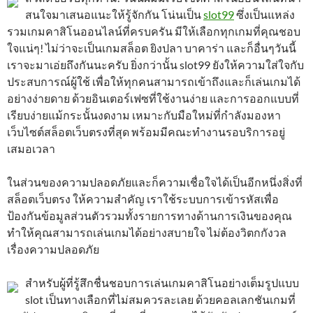
สนใจมาเสนอแนะให้รู้จักกัน โน่นเป็น
slot99
ซึ่งเป็นแหล่ง
รวมเกมคาสิโนออนไลน์ที่ครบครัน มีให้เลือกทุกเกมที่คุณชอบ
ใจแน่ๆ! ไม่ว่าจะเป็นเกมสล็อต ยิงปลา บาคาร่า และก็อื่นๆวันนี้
เราจะมาเอ่ยถึงกันนะครับ ยิ่งกว่านั้น slot99 ยังให้ความใส่ใจกับ
ประสบการณ์ผู้ใช้ เพื่อให้ทุกคนสามารถเข้าถึงและก็เล่นเกมได้
อย่างง่ายดาย ด้วยอินเตอร์เฟซที่ใช้งานง่าย และการออกแบบที่
เรียบง่ายแม้กระนั้นงดงาม เหมาะกับมือใหม่ที่กำลังมองหา
เว็บไซต์สล็อตเว็บตรงที่สุด พร้อมมีคณะทำงานรอบริการอยู่
เสมอเวลา
ในส่วนของความปลอดภัยและก็ความเชื่อใจได้เป็นอีกหนึ่งสิ่งที่
สล็อตเว็บตรง ให้ความสำคัญ เราใช้ระบบการเข้ารหัสเพื่อ
ป้องกันข้อมูลส่วนตัวรวมทั้งรายการทางด้านการเงินของคุณ
ทำให้คุณสามารถเล่นเกมได้อย่างสบายใจ ไม่ต้องวิตกกังวล
เรื่องความปลอดภัย
สำหรับผู้ที่รู้สึกชื่นชอบการเล่นเกมคาสิโนอย่างเต็มรูปแบบ
slot เป็นทางเลือกที่ไม่สมควรละเลย ด้วยคอลเลกชันเกมที่