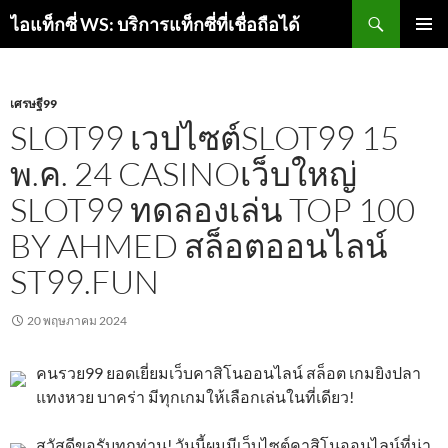
ค้นหา
ไอแท็กซี่ WS: บริการแท็กซี่ที่เชื่อถือได้
ข้าม
เมนูหลัก
ไป
ยัง
เนื้อหา
เศรษฐี99
SLOT99 เวปไซต์SLOT99 15
พ.ค. 24 CASINOเว็บใหญ่
SLOT99 ทดลองเล่น TOP 100
BY AHMED สล็อตออนไลน์
ST99.FUN
20 พฤษภาคม 2024
คนรวย99 ยอดเยี่ยมเว็บคาสิโนออนไลน์ สล็อต เกมยิงปลา
แทงหวย บาคร่า มีทุกเกมให้เลือกเล่นในที่เดียว!
สวัสดีขอรับทุกท่าน! วันนี้ผมมีเว็บไซต์คาสิโนออนไลน์ที่น่า