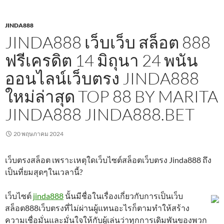
JINDA888
JINDA888 เว็บเว็บ สล็อต 888
ฟรีเครดิต 14 มิถุนา 24 พนัน
ออนไลน์เว็บตรง JINDA888
ใหม่ล่าสุด TOP 88 BY MARITA
JINDA888 JINDA888.BET
20 พฤษภาคม 2024
เว็บตรงสล็อต เพราะเหตุใดเว็บไซต์สล็อตเว็บตรง Jinda888 ถึง
เป็นที่ยมสุดๆในเวลานี้?
เว็บไซต์
jinda888
นั้นมีชื่อในเรื่องเกี่ยวกับการเป็นเว็บ
สล็อต888เว็บตรงที่ไม่ผ่านผู้แทนอะไรก็ตามทำให้สร้าง
ความเชื่อมั่นและมั่นใจให้กับผู้เล่นว่าทุกการเดิมพันของพวก