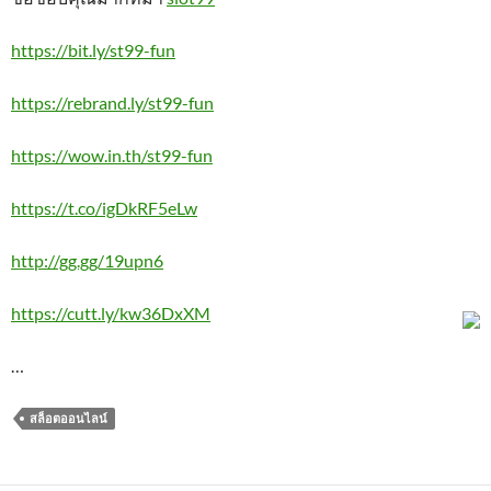
https://bit.ly/st99-fun
https://rebrand.ly/st99-fun
https://wow.in.th/st99-fun
https://t.co/igDkRF5eLw
http://gg.gg/19upn6
https://cutt.ly/kw36DxXM
…
สล็อตออนไลน์