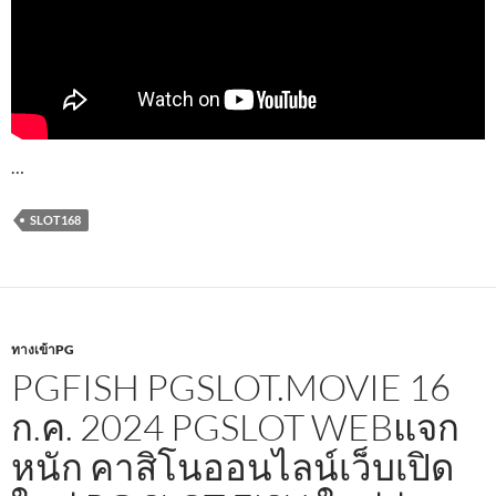
…
SLOT168
ทางเข้าPG
PGFISH PGSLOT.MOVIE 16
ก.ค. 2024 PGSLOT WEBแจก
หนัก คาสิโนออนไลน์เว็บเปิด