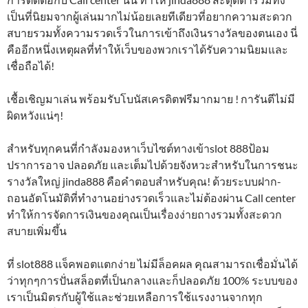
เป็นที่นิยมจากผู้เล่นมากไม่น้อยเลยทีเดียวที่อยากความสะดวก
สบายรวมทั้งความรวดเร็วในการเข้าถึงเงินรางวัลของตนเอง นี่
คืออีกหนึ่งเหตุผลที่ทำให้เว็บของพวกเราได้รับความนิยมและ
เชื่อถือได้!
เชื้อเชิญมาเล่น พร้อมรับโบนัสเครดิตฟรีมากมาย ! การันตีไม่มี
ผิดหวังแน่ๆ!
สำหรับทุกคนที่กำลังมองหาเว็บไซต์ทางเข้าslot 888ป้อม
ปราการอาจ ปลอดภัย และเต็มไปด้วยจังหวะสำหรับในการชนะ
รางวัลใหญ่ jinda888 คือคำตอบสำหรับคุณ! ด้วยระบบฝาก-
ถอนอัตโนมัติที่ทำงานอย่างรวดเร็วและไม่ต้องผ่าน Call center
ทำให้การจัดการเงินของคุณเป็นเรื่องง่ายถางรวมทั้งสะดวก
สบายเพิ่มขึ้น
ที่ slot888 แจ็คพอตแตกง่าย ไม่มีล็อคผล คุณสามารถเชื่อมั่นได้
ว่าทุกๆการปั่นสล็อตที่เป็นกลางและก็ปลอดภัย 100% ระบบของ
เราเป็นมิตรกับผู้ใช้และช่วยเหลือการใช้แรงงานจากทุก