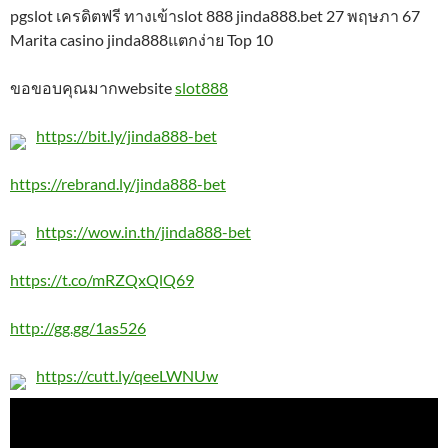
pgslot เครดิตฟรี ทางเข้าslot 888 jinda888.bet 27 พฤษภา 67
Marita casino jinda888แตกง่าย Top 10
ขอขอบคุณมากwebsite
slot888
https://bit.ly/jinda888-bet
https://rebrand.ly/jinda888-bet
https://wow.in.th/jinda888-bet
https://t.co/mRZQxQlQ69
http://gg.gg/1as526
https://cutt.ly/qeeLWNUw