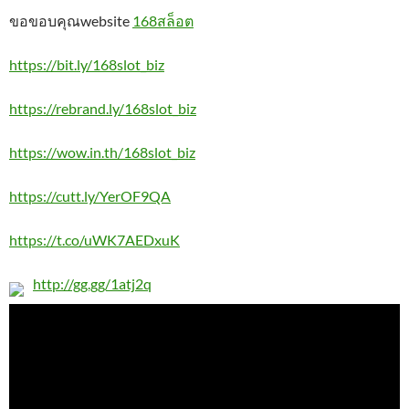
ขอขอบคุณwebsite
168สล็อต
https://bit.ly/168slot_biz
https://rebrand.ly/168slot_biz
https://wow.in.th/168slot_biz
https://cutt.ly/YerOF9QA
https://t.co/uWK7AEDxuK
http://gg.gg/1atj2q