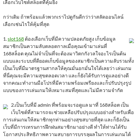
เลือกเว็บไซต์สล็อตที่คุ้มยิ่ง
กว่าเดิม ถ้าพร้อมแล้วพวกเราไปดูกันดีกว่าว่าสลัดออนไลน์
เลือกเช่นไรให้คุ้มที่สุด
1.
slot168
ต้องเลือกเว็บที่มีความปลอดภัยสูง เก็บข้อมูล
สมาชิกเป็นความลับตลอดกาลเมื่อคุณเข้ามาเล่นที่
168สล็อต คุณไม่จำเป็นที่จะต้องมาวิตกกังวลใจอะไรเป็นต้น
แบบและระบบที่ดียอดเก็บข้อมูลของสมาชิกเป็นความลับรวมทั้ง
เป็นเว็บที่มีมาตรฐานสากลให้คุณมั่นอกมั่นใจได้เลยว่า เล่นเกม
ที่นี่คุณจะมีความสุขตลอดเวลา และก็ยังได้รับการดูแลอย่างดี
จากคณะทำงานมือโปรที่มีความพร้อมเพรียงและก็ปรับปรุงรูป
แบบของการเล่นเกมให้เหมาะสมที่สุดและไม่มีความจำกัด
2.เป็นเว็บที่มี admin ที่พร้อมจะรอดูแล มาที่ 168สล็อต เป็น
เว็บไซต์ที่สามารถจะช่วยเหลือปรับปรุงแบบอย่างสำหรับเพื่อ
การเล่นเกมให้สมาชิกทุกท่านอย่างสุขสบายที่สุด และก็ยังเป็น
เว็บที่มีการเทรนการฝึกฝนสมาชิกมาอย่างดี ทำให้ท่านได้รับ
โอกาสประสิทธิภาพความสบายการบรรลุผลในการเล่นเกมได้