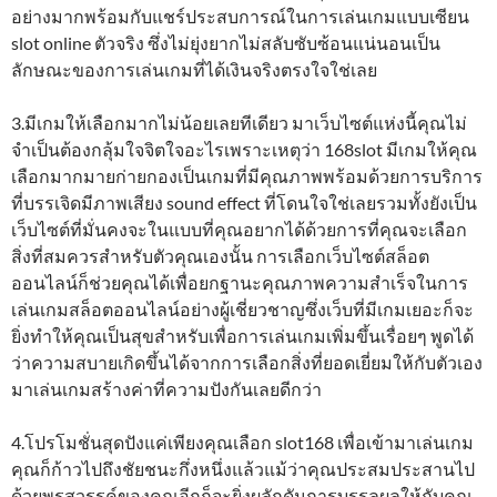
อย่างมากพร้อมกับแชร์ประสบการณ์ในการเล่นเกมแบบเซียน
slot online ตัวจริง ซึ่งไม่ยุ่งยากไม่สลับซับซ้อนแน่นอนเป็น
ลักษณะของการเล่นเกมที่ได้เงินจริงตรงใจใช่เลย
3.มีเกมให้เลือกมากไม่น้อยเลยทีเดียว มาเว็บไซต์แห่งนี้คุณไม่
จำเป็นต้องกลุ้มใจจิตใจอะไรเพราะเหตุว่า 168slot มีเกมให้คุณ
เลือกมากมายก่ายกองเป็นเกมที่มีคุณภาพพร้อมด้วยการบริการ
ที่บรรเจิดมีภาพเสียง sound effect ที่โดนใจใช่เลยรวมทั้งยังเป็น
เว็บไซต์ที่มั่นคงจะในแบบที่คุณอยากได้ด้วยการที่คุณจะเลือก
สิ่งที่สมควรสำหรับตัวคุณเองนั้น การเลือกเว็บไซต์สล็อต
ออนไลน์ก็ช่วยคุณได้เพื่อยกฐานะคุณภาพความสำเร็จในการ
เล่นเกมสล็อตออนไลน์อย่างผู้เชี่ยวชาญซึ่งเว็บที่มีเกมเยอะก็จะ
ยิ่งทำให้คุณเป็นสุขสำหรับเพื่อการเล่นเกมเพิ่มขึ้นเรื่อยๆ พูดได้
ว่าความสบายเกิดขึ้นได้จากการเลือกสิ่งที่ยอดเยี่ยมให้กับตัวเอง
มาเล่นเกมสร้างค่าที่ความปังกันเลยดีกว่า
4.โปรโมชั่นสุดปังแค่เพียงคุณเลือก slot168 เพื่อเข้ามาเล่นเกม
คุณก็ก้าวไปถึงชัยชนะกึ่งหนึ่งแล้วแม้ว่าคุณประสมประสานไป
ด้วยพรสวรรค์ของคุณอีกก็จะยิ่งผลักดันการบรรลุผลให้กับคุณ