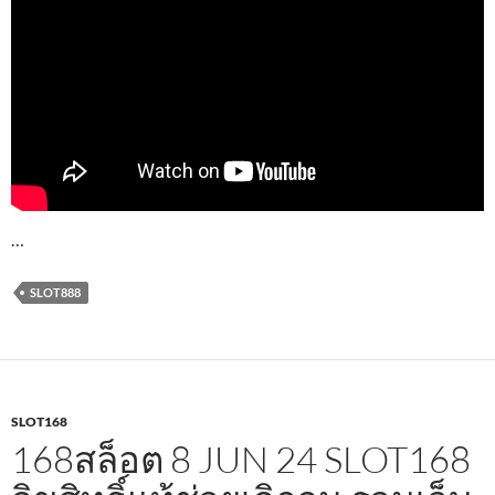
…
SLOT888
SLOT168
168สล็อต 8 JUN 24 SLOT168