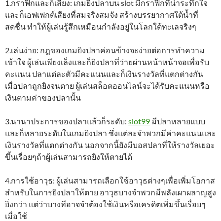
1.กราฟิกและก็เสียง: เกมยิงปลาบน slot มีกราฟิกที่น่าระทึกใจ
และก็เอฟเฟกต์เสียงที่สมจริงสมจัง สร้างบรรยากาศใต้น้ำที่
สดชื่น ทำให้ผู้เล่นรู้สึกเหมือนกำลังอยู่ในโลกใต้ทะเลจริงๆ
2.เล่นง่าย: กฎของเกมยิงปลาค่อนข้างจะง่ายต่อการทำความ
เข้าใจ ผู้เล่นเพียงเล็งและก็ยิงปลาที่ว่ายผ่านหน้าหน้าจอเพื่อรับ
คะแนน ปลาแต่ละตัวมีคะแนนและก็เงินรางวัลที่แตกต่างกัน
เมื่อปลาถูกยิงจนตาย ผู้เล่นสล็อตออนไลน์จะได้รับคะแนนหรือ
เงินตามค่าของปลานั้น
3.นานาประการของปลาแล้วก็ระดับ:
slot99
มีปลาหลายแบบ
และก็หลายระดับในเกมยิงปลา ซึ่งแต่ละจำพวกมีค่าคะแนนและ
เงินรางวัลที่แตกต่างกัน นอกจากนี้ยังมีบอสปลาที่ให้รางวัลเยอะ
ขึ้นเรื่อยๆถ้าผู้เล่นสามารถยิงให้ตายได้
4.การใช้อาวุธ: ผู้เล่นสามารถเลือกใช้อาวุธต่างๆเพื่อเพิ่มโอกาส
สำหรับในการยิงปลาให้ตาย อาวุธบางจำพวกมีพลังเผาผลาญสูง
ยิ่งกว่า แต่ว่าบางทีอาจจำต้องใช้เงินหรือเครดิตเพิ่มขึ้นเรื่อยๆ
เมื่อใช้