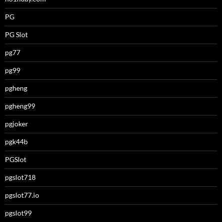
PG
PG Slot
pg77
pg99
pgheng
pgheng99
pgjoker
pgk44b
PGSlot
pgslot718
pgslot77.io
pgslot99