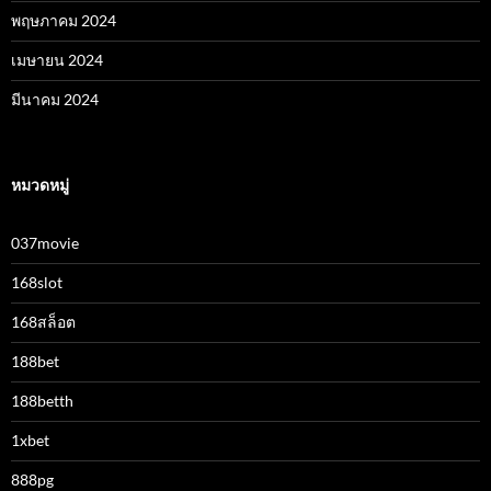
พฤษภาคม 2024
เมษายน 2024
มีนาคม 2024
หมวดหมู่
037movie
168slot
168สล็อต
188bet
188betth
1xbet
888pg