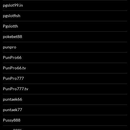
pgslot99.in
pgslotfish
Pgslotth
pokebet88
punpro
PunPro66
PunPro66.tv
PunPro777
PunPro777.tv
puntaek66
puntaek77
Pussy888