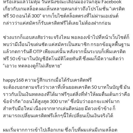
หรือเล่นแล้วไม่คุ้ม วันหนึ่งขณะเลื่อนมองในกลุ่ม Facebook
เกี่ยวกับเกมสล็อต ผมเห็นหลายคนกล่าวถึงโปรโมชั่น “เครดิต
ฟรี 50 ถอนได้ 300” จากเว็บไซต์สล็อตตรงที่ไม่ผ่านเอเย่นต์
กล่าวว่าแค่สมัครก็รับเครดิตฟรีได้เลย ไม่ต้องฝากก่อน
ช่วงแรกก็แอบสงสัยว่าจะจริงไหม พอลองเข้าไปที่หน้าเว็บไซต์ก็
พบว่ามีเงื่อนไขเด่นชัด แค่สมัครเป็นสมาชิก กรอกข้อมูลพื้นฐาน
แล้วกดการันตี OTP เพียงแค่นั้น หลังจากนั้นระบบก็เพิ่มเครดิต
ฟรี 50 เข้ามาในบัญชีอัตโนมัติโดยทันที ซึ่งผมก็มีความคิดว่า
“เอาวะ ทดลองดูก็ไม่เสียหาย”
happy168 ความรู้สึกแรกเมื่อได้รับเครดิตฟรี
จะต้องบอกตามจริงว่าเวลาที่เห็นยอดเครดิต 50 บาทในบัญชี มัน
ราวกับเป็นเงินทดลองที่ได้มาฟรีๆแต่สิ่งที่ทำให้ผมตื่นเต้นกว่าคือ
ข้อจำกัด “ถอนได้สูงสุด 300 บาท” ซึ่งนับว่าออกจะแฟร์มาก
สำหรับมือใหม่ เนื่องจากหากเล่นดีหน่อย มีดวงเข้าข้าง ก็
สามารถเปลี่ยนเครดิตฟรีเล็กๆนี้ให้เปลี่ยนเป็นเงินจริงได้
ผมเริ่มจากการเข้าไปเลือกเกม ซึ่งเว็บที่ผมเล่นมีเกมสล็อต