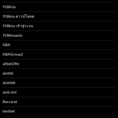
918Kiss
918kiss ดาวน์โหลด
918kiss เข้าสู่ระบบ
918kissauto
ABA
ABAGroup2
allbet24hr
alot66
alot666
amb slot
Baccarat
bestbet