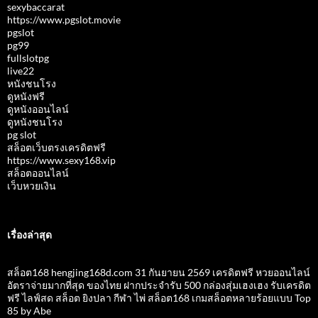
sexybaccarat
https://www.pgslot.movie
pgslot
pg99
fullslotpg
live22
หนังชนโรง
ดูหนังฟรี
ดูหนังออนไลน์
ดูหนังชนโรง
pg slot
สล็อตเว็บตรงเครดิตฟรี
https://www.sexy168.vip
สล็อตออนไลน์
เว็บหวยเงิน
เรื่องล่าสุด
สล็อต168 hengjing168d.com 31 กันยายน 2569 เครดิตฟรี หวยออนไลน์
อัตราจ่ายมากที่สุด ของไทย ฝากประจำรับ 500 กล่องสุ่มเฮงเฮง รับเครดิต
ฟรี ไลฟ์สด สล็อต ยิงปลา กีฬา ไพ่ สล็อต168 เกมสล็อตหลายร้อยแบบ Top
85 by Abe