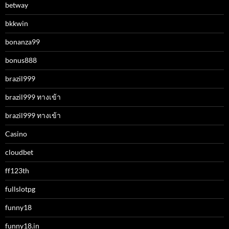
betway
bkkwin
bonanza99
bonus888
brazil999
brazil999 ทางเข้า
brazil999 ทางเข้า
Casino
cloudbet
ff123th
fullslotpg
funny18
funny18.in