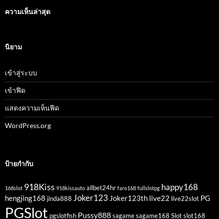
ความเห็นล่าสุด
นิยาม
เข้าสู่ระบบ
เข้าฟีด
แสดงความเห็นฟีด
WordPress.org
ป้ายกำกับ
918Kiss
happy168
allbet24hr
168slot
918kissauto
faro168
fullslotpg
Joker123
hengjing168
Joker123th
live22
PG
jinda888
live22slot
PGSlot
Pussy888
pgslotfish
sagame
sagame168
Slot
slot168