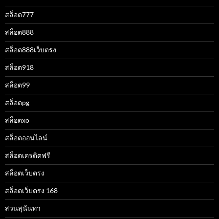
สล็อต777
สล็อต888
สล็อต888เว็บตรง
สล็อต918
สล็อต99
สล็อตpg
สล็อตxo
สล็อตออนไลน์
สล็อตเครดิตฟรี
สล็อตเว็บตรง
สล็อตเว็บตรง 168
สวนสุนันทา