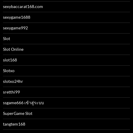
sexybaccarat168.com
sexygame1688
sexygame992
Slot
Slot Online
slot168
Slotxo
slotxo24hr
sretthi99
ssgame666 เข้าสู่ระบบ
SuperGame Slot
tangtem168