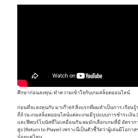
ศึกษาก่อนลงทุน: ทำความเข้าใจกับเกมสล็อตออนไลน์
ก่อนที่จะลงทุนกับ มาเก๊า69 สิ่งแรกที่ผมทำเป็นการ เรียนรู
ถี่ถ้วน เกมสล็อตออนไลน์แต่ละเกมมีรูปแบบการชำระเงิน (
และฟีพบร์โบนัสที่ไม่เหมือนกัน ผมมักเลือกเกมที่มี อัตรา
สูง (Return to Player) เพราะนี่เป็นตัวชี้วัดว่าผู้เล่นมีโอ
น้อยแค่ไหน