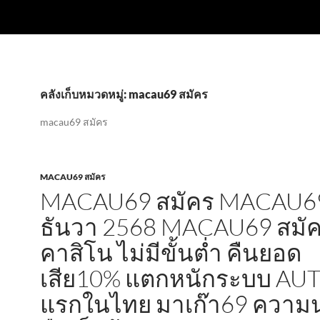
คลังเก็บหมวดหมู่: macau69 สมัคร
macau69 สมัคร
MACAU69 สมัคร
MACAU69 สมัคร MACAU6
ธันวา 2568 MACAU69 สมัค
คาสิโน ไม่มีขั้นต่ำ คืนยอด
เสีย10% แตกหนักระบบ AUTO
แรกในไทย มาเก๊า69 ความน่