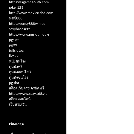
https://sagame168th.com
joker123
http://www.movie87hd.com
พุซซี่888
https://pussy888win.com
sexybaccarat
https://www.pgslot.movie
pgslot
pg99
fullslotpg
live22
หนังชนโรง
ดูหนังฟรี
ดูหนังออนไลน์
ดูหนังชนโรง
pg slot
สล็อตเว็บตรงเครดิตฟรี
https://www.sexy168.vip
สล็อตออนไลน์
เว็บหวยเงิน
เรื่องล่าสุด