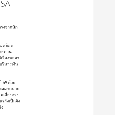
SSA
ตรงจากนัก
กมสล็อต
ายท่าน
่เรื่องชะตา
บริหารเงิน
า69 ด้วย
ความมากมาย
กมเสี่ยงดวง
จริงเป็นจัง
ิง