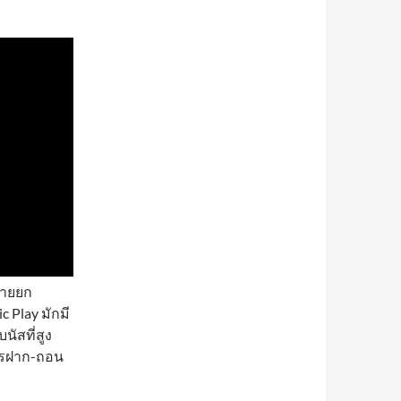
่ายยก
c Play มักมี
ัสที่สูง
การฝาก-ถอน