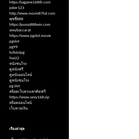
https://sagame168th.com
joker123
http://www.movie87hd.com
พุซซี่888
https://pussy888win.com
sexybaccarat
https://www.pgslot.movie
pgslot
pg99
fullslotpg
live22
หนังชนโรง
ดูหนังฟรี
ดูหนังออนไลน์
ดูหนังชนโรง
pg slot
สล็อตเว็บตรงเครดิตฟรี
https://www.sexy168.vip
สล็อตออนไลน์
เว็บหวยเงิน
เรื่องล่าสุด