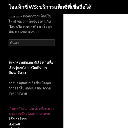
ค้นหา
ไอแท็กซี่ WS: บริการแท็กซี่ที่เชื่อถือได้
itaxi.ws – ต้องการรถแท็กซี่ใช่
ไหม? จองรถแท็กซี่ของคุณกับ
iTaxi บริการขนส่งที่รวดเร็ว ถูก
ต้อง และสะดวกสบาย
ค้นหา
สำหรับ:
ในทุกความล้มเหลวมีเรื่องราวเพื่อ
เรียนรู้และโอกาสใหม่ในการ
พัฒนาตัวเอง
การบรรลุผลมักเกิดขึ้นเมื่อคุณ
ก้าวออกไปนอกเขตของความ
สะดวกสบาย
เว็บคาสิโนน่าเล่น ทั้ง
สล็อต
และ
บาคาร่า
ตึงจริงแตกบ่อยมาก
โจ๊กเกอร์123
slot168