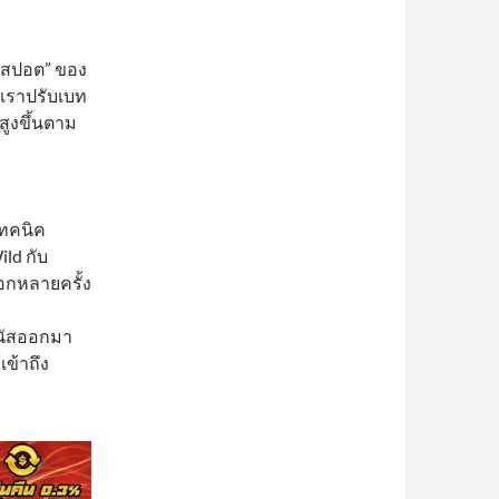
อตสปอต” ของ
กเราปรับเบท
สูงขึ้นตาม
เทคนิค
ld กับ
อกหลายครั้ง
บนัสออกมา
ข้าถึง