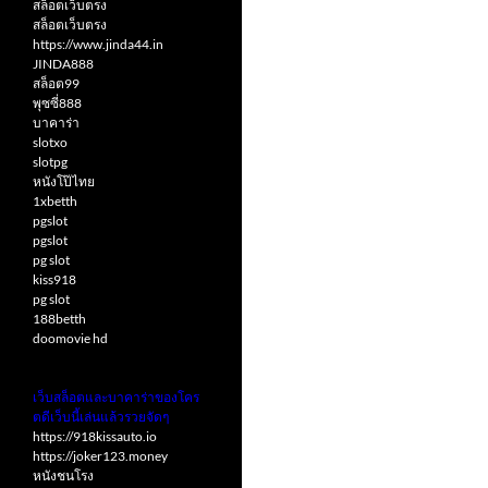
สล็อตเว็บตรง
สล็อตเว็บตรง
https://www.jinda44.in
JINDA888
สล็อต99
พุซซี่888
บาคาร่า
slotxo
slotpg
หนังโป๊ไทย
1xbetth
pgslot
pgslot
pg slot
kiss918
pg slot
188betth
doomovie hd
เว็บสล็อตและบาคาร่าของโคร
ตดีเว็บนี้เล่นแล้วรวยจัดๆ
https://918kissauto.io
https://joker123.money
หนังชนโรง