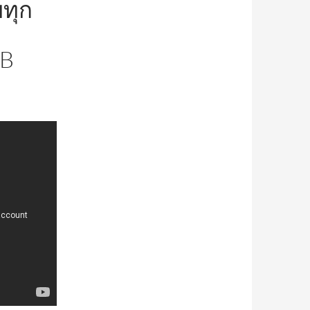
ทุก
B