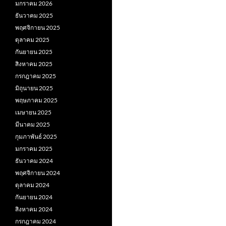
มกราคม 2026
ธันวาคม 2025
พฤศจิกายน 2025
ตุลาคม 2025
กันยายน 2025
สิงหาคม 2025
กรกฎาคม 2025
มิถุนายน 2025
พฤษภาคม 2025
เมษายน 2025
มีนาคม 2025
กุมภาพันธ์ 2025
มกราคม 2025
ธันวาคม 2024
พฤศจิกายน 2024
ตุลาคม 2024
กันยายน 2024
สิงหาคม 2024
กรกฎาคม 2024