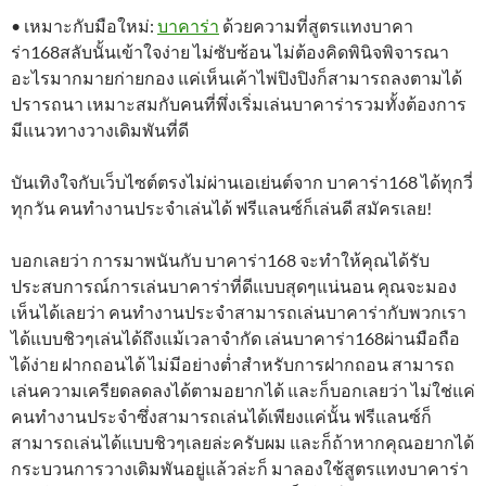
• เหมาะกับมือใหม่:
บาคาร่า
ด้วยความที่สูตรแทงบาคา
ร่า168สลับนั้นเข้าใจง่าย ไม่ซับซ้อน ไม่ต้องคิดพินิจพิจารณา
อะไรมากมายก่ายกอง แค่เห็นเค้าไพ่ปิงปิงก็สามารถลงตามได้
ปรารถนา เหมาะสมกับคนที่พึ่งเริ่มเล่นบาคาร่ารวมทั้งต้องการ
มีแนวทางวางเดิมพันที่ดี
บันเทิงใจกับเว็บไซต์ตรงไม่ผ่านเอเย่นต์จาก บาคาร่า168 ได้ทุกวี่
ทุกวัน คนทำงานประจำเล่นได้ ฟรีแลนซ์ก็เล่นดี สมัครเลย!
บอกเลยว่า การมาพนันกับ บาคาร่า168 จะทำให้คุณได้รับ
ประสบการณ์การเล่นบาคาร่าที่ดีแบบสุดๆแน่นอน คุณจะมอง
เห็นได้เลยว่า คนทำงานประจำสามารถเล่นบาคาร่ากับพวกเรา
ได้แบบชิวๆเล่นได้ถึงแม้เวลาจำกัด เล่นบาคาร่า168ผ่านมือถือ
ได้ง่าย ฝากถอนได้ ไม่มีอย่างต่ำสำหรับการฝากถอน สามารถ
เล่นความเครียดลดลงได้ตามอยากได้ และก็บอกเลยว่า ไม่ใช่แค่
คนทำงานประจำซึ่งสามารถเล่นได้เพียงแค่นั้น ฟรีแลนซ์ก็
สามารถเล่นได้แบบชิวๆเลยล่ะครับผม และก็ถ้าหากคุณอยากได้
กระบวนการวางเดิมพันอยู่แล้วล่ะก็ มาลองใช้สูตรแทงบาคาร่า