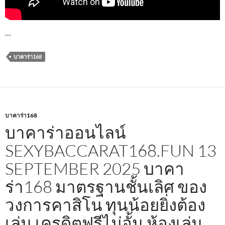
…
บาคาร่า168
บาคาร่า168
บาคาร่าออนไลน์
SEXYBACCARAT168.FUN 13
SEPTEMBER 2025 บาคา
ร่า168 มาตรฐานชั้นเลิศ ของ
วงการคาสิโน ทุนน้อยยิ่งต้อง
เล่น เครดิตฟรีไม่อั้น ห้องเล่น