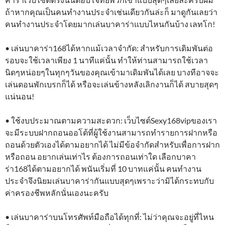
ถ้าหากคุณเป็นคนทำงานประจำเช่นเดียวกันล่ะก็ มาดูกันเลยว่า
คนทำงานประจำโดยมากเล่นบาคาร่าแบบไหนกันบ้าง เลทโก!
• เล่นบาคาร่า168ได้หากแม้เวลาจำกัด: สำหรับการเดิมพันต่อ
รอบจะใช้เวลาเพียง 1 นาทีแค่นั้น ทำให้ท่านสามารถใช้เวลา
นิดๆหน่อยๆในทุกๆวันของคุณเข้ามาเดิมพันได้เลย บางทีอาจจะ
เล่นตอนพักเบรกก็ได้ หรือจะเล่นข้างหลังเลิกงานก็ได้ สบายสุดๆ
แน่นอน!
• ใช้งบประมาณตามความสะดวก: เว็บไซต์Sexy168vipของเรา
จะมีระบบฝากถอนออโต้ที่ผู้ใช้งานสามารถทำรายการฝากหรือ
ถอนด้วยตัวเองได้ตามอยากได้ ไม่มีข้อจำกัดสำหรับเพื่อการฝาก
หรือถอน อยากเล่นเท่าไร ต้องการถอนเท่าใด เลือกบาคา
ร่า168ได้ตามอยากได้ พนันเริ่มที่ 10 บาทแค่นั้น คนทำงาน
ประจำจึงนิยมเล่นบาคาร่ากันแบบสุดๆเพราะว่ามิได้กระทบกับ
ค่าครองชีพหลักนั่นเองนะครับ
• เล่นบาคาร่าบนโทรศัพท์มือถือได้ทุกที่: ไม่ว่าคุณจะอยู่ที่ไหน