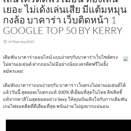
เยอะ ไม่เด้งเล่นเสีย มีแต้มหมุน
กงล้อ บาคาร่า เว็บติดหน้า 1
GOOGLE TOP 50 BY KERRY
19 กันยายน 2025
เดิมพัน บาคาร่าออนไลน์ แบบง่ายๆกับบาคาร่าเว็บไซต์ตรง
ไม่ผ่านเอเย่นต์ ฝากถอนไม่มีอย่างน้อย เครดิตฟรีไม่ยั้ง
สมัครเลย!
เดิมพันบาคาร่าแบบง่ายๆกับ บาคาร่า เว็บตรงไม่ผ่านเอเย่นต์ได้
แล้ววันนี้ สุดยอดเว็บตรงแท้ 100% ที่เยี่ยมที่สุดในไทย ลิขสิทธิ์
แท้จากคาสิโนสุดยอดอย่าง Sexy ให้คุณบันเทิงใจกับการเดิมพัน
เกมไพ่ยอดฮิตที่ดีเยี่ยมที่สุด พนันง่าย ไม่ยุ่งยากแน่นอน