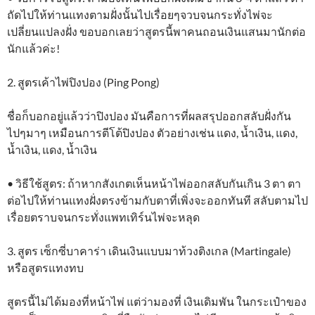
ถัดไปให้ท่านแทงตามฝั่งนั้นไปเรื่อยๆจวบจนกระทั่งไพ่จะ
เปลี่ยนแปลงฝั่ง ขอบอกเลยว่าสูตรนี้พาคนถอนเงินแสนมานักต่อ
นักแล้วค่ะ!
2. สูตรเค้าไพ่ปิงปอง (Ping Pong)
ชื่อก็บอกอยู่แล้วว่าปิงปอง มันคือการที่ผลสรุปออกสลับฝั่งกัน
ไปๆมาๆ เหมือนการตีโต้ปิงปอง ตัวอย่างเช่น แดง, น้ำเงิน, แดง,
น้ำเงิน, แดง, น้ำเงิน
• วิธีใช้สูตร: ถ้าหากสังเกตเห็นหน้าไพ่ออกสลับกันเกิน 3 ตา ตา
ต่อไปให้ท่านแทงฝั่งตรงข้ามกับตาที่เพิ่งจะออกทันที สลับตามไป
เรื่อยตราบจนกระทั่งแพทเทิร์นไพ่จะหลุด
3. สูตร เซ็กซี่บาคาร่า เดินเงินแบบมาท้วงติงเกล (Martingale)
หรือสูตรแทงทบ
สูตรนี้ไม่ได้มองที่หน้าไพ่ แต่ว่ามองที่ เงินเดิมพัน ในกระเป๋าของ