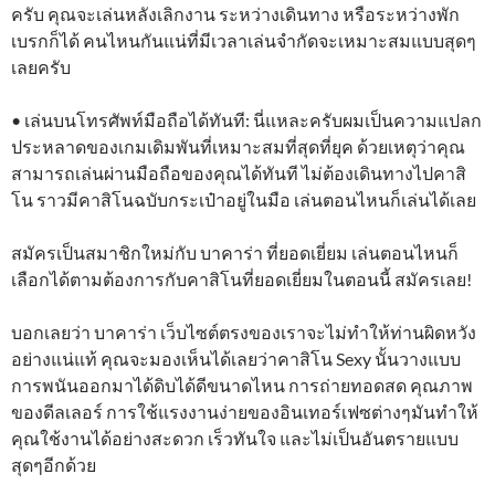
ครับ คุณจะเล่นหลังเลิกงาน ระหว่างเดินทาง หรือระหว่างพัก
เบรกก็ได้ คนไหนกันแน่ที่มีเวลาเล่นจำกัดจะเหมาะสมแบบสุดๆ
เลยครับ
• เล่นบนโทรศัพท์มือถือได้ทันที: นี่แหละครับผมเป็นความแปลก
ประหลาดของเกมเดิมพันที่เหมาะสมที่สุดที่ยุค ด้วยเหตุว่าคุณ
สามารถเล่นผ่านมือถือของคุณได้ทันที ไม่ต้องเดินทางไปคาสิ
โน ราวมีคาสิโนฉบับกระเป๋าอยู่ในมือ เล่นตอนไหนก็เล่นได้เลย
สมัครเป็นสมาชิกใหม่กับ บาคาร่า ที่ยอดเยี่ยม เล่นตอนไหนก็
เลือกได้ตามต้องการกับคาสิโนที่ยอดเยี่ยมในตอนนี้ สมัครเลย!
บอกเลยว่า บาคาร่า เว็บไซต์ตรงของเราจะไม่ทำให้ท่านผิดหวัง
อย่างแน่แท้ คุณจะมองเห็นได้เลยว่าคาสิโน Sexy นั้นวางแบบ
การพนันออกมาได้ดิบได้ดีขนาดไหน การถ่ายทอดสด คุณภาพ
ของดีลเลอร์ การใช้แรงงานง่ายของอินเทอร์เฟซต่างๆมันทำให้
คุณใช้งานได้อย่างสะดวก เร็วทันใจ และไม่เป็นอันตรายแบบ
สุดๆอีกด้วย