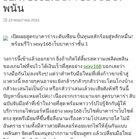
พนัน
29 พฤษภาคม 2026
เปิดเผยสูตรบาคาร่าระดับเซียน ปั้นทุนหลักร้อยสู่หลักหมื่น!
พร้อมรีวิว sexy168 เว็บบาคาร่าชั้น 1
วงการนี้เข้าแล้วออกยาก ยิ่งถ้าเกิดได้ลิ้มรสความเพลิดเพลิน
ของเกมไพ่ที่จบไว ได้เงินเร็วที่สุดอย่าง
sexy168
บอกเลยว่า
วางมือกันไม่ลงจริงๆ! แต่ว่าสำหรับมือใหม่ที่เพิ่งก้าวขาเข้าสู่
แวดวงนี้ หลายๆคนอาจจะยังกล้าๆกลัวๆกลัวว่าจะโดนโกงบ้าง
กลัวจะเล่นไม่เป็นบ้าง หรือกลัวว่าเล่นแล้วจะเสียตังค์ฟรี วันนี้
ปัญหานั้นจะหมดไปค่ะ! เนื่องจากเราจะมาแจก สูตรบาคาร่า ลับ
ฉบับจับมือทำที่เข้าใจง่ายที่สุด พร้อมพาวาร์ปไปรู้จักกับผู้ให้
บริการเกมไพ่เบอร์หนึ่งอย่าง sexy168 เว็บไซต์บาคาร่าเว็บไซต์
ตรง สุดพรีเมียมที่ขึ้นชื่อลือนามเรื่องความโปร่งสบายใส ไม่มี
อันตราย รวมทั้งมีสาวสวยดีลเลอร์คอยแจกไพ่ให้ลุ้นกันแบบ
เพลินตา จัดเตรียมสมุดปากกามาเขียนสูตร แล้วเปลี่ยนมือใหม่