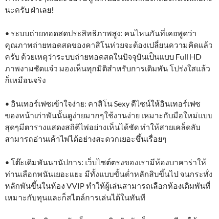
นะครับ ฝ่าเลย!
• ระบบถ่ายทอดสดประสิทธิภาพสูง: คนไหนกันที่เคยพูดว่า
คุณภาพถ่ายทอดสดของคาสิโนห่วยจะต้องเปลี่ยนความคิดแล้ว
ครับ ด้วยเหตุว่าระบบถ่ายทอดสดในปัจจุบันเป็นแบบ Full HD
ภาพงามชัดแจ๋ว มองเห็นทุกมิติสำหรับการเดิมพัน โปร่งใสแล้ว
ก็เหมือนจริง
• อินเทอร์เฟซเข้าใจง่าย: คาสิโน Sexy ดีไซน์ให้อินเทอร์เฟซ
ของหน้าเก่าพันนั้นดูง่ายมากๆใช้งานง่าย เหมาะกับมือใหม่แบบ
สุดๆมีตารางแสดงสถิติไพ่อย่างเห็นได้ชัด ทำให้สายเคล็ดลับ
สามารถอ่านเค้าไพ่ได้อย่างสะดวกเยอะขึ้นเรื่อยๆ
• โต๊ะเดิมพันนานัปการ: เว็บไซต์ตรงของเรามีห้องบาคาร่าให้
ท่านเลือกพนันเยอะแยะ มีทั้งแบบขั้นต่ำหลักสิบขึ้นไป จนกระทั่ง
หลักพันขึ้นในห้อง VVIP ทำให้ผู้เล่นสามารถเลือกห้องเดิมพันที่
เหมาะกับทุนและก็สไตล์การเล่นได้ในทันที