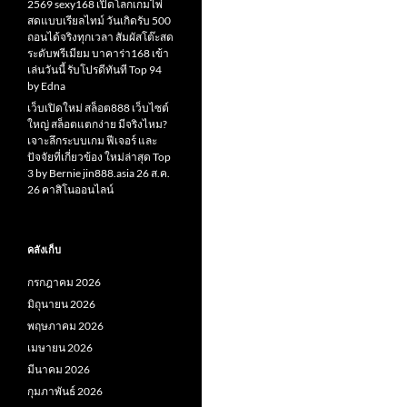
2569 sexy168 เปิดโลกเกมไพ่
สดแบบเรียลไทม์ วันเกิดรับ 500
ถอนได้จริงทุกเวลา สัมผัสโต๊ะสด
ระดับพรีเมียม บาคาร่า168 เข้า
เล่นวันนี้ รับโปรดีทันที Top 94
by Edna
เว็บเปิดใหม่ สล็อต888 เว็บไซต์
ใหญ่ สล็อตแตกง่าย มีจริงไหม?
เจาะลึกระบบเกม ฟีเจอร์ และ
ปัจจัยที่เกี่ยวข้อง ใหม่ล่าสุด Top
3 by Bernie jin888.asia 26 ส.ค.
26 คาสิโนออนไลน์
คลังเก็บ
กรกฎาคม 2026
มิถุนายน 2026
พฤษภาคม 2026
เมษายน 2026
มีนาคม 2026
กุมภาพันธ์ 2026