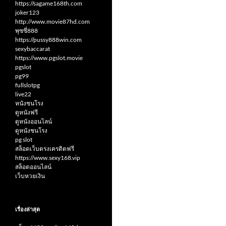
https://sagame168th.com
joker123
http://www.movie87hd.com
พุซซี่888
https://pussy888win.com
sexybaccarat
https://www.pgslot.movie
pgslot
pg99
fullslotpg
live22
หนังชนโรง
ดูหนังฟรี
ดูหนังออนไลน์
ดูหนังชนโรง
pg slot
สล็อตเว็บตรงเครดิตฟรี
https://www.sexy168.vip
สล็อตออนไลน์
เว็บหวยเงิน
เรื่องล่าสุด