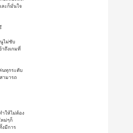
และก็มั่นใจ
ี
นูไม่ซับ
้าถึงเกมที่
ล่นทุกระดับ
ผมสามารถ
ทำให้ไม่ต้อง
ใหม่ๆก็
ั้งมีการ