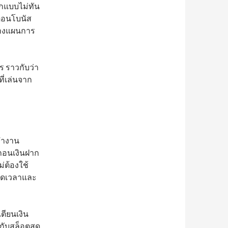
แตกแบบไม่ทัน
เตือนโบนัส
วางแผนการ
ร ราวกับว่า
ี่เล่นจาก
่ทำงาน
อถอนเงินฝาก
่ต้องใช้
ยัดเวลาและ
เตียนเงิน
กับสล็อตสด