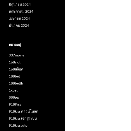
มิถุนายน 2024
พฤษภาคม 2024
เมษายน 2024
มีนาคม 2024
หมวดหมู่
037movie
168slot
168สล็อต
188bet
188betth
1xbet
888pg
918Kiss
918kiss ดาวน์โหลด
918kiss เข้าสู่ระบบ
918kissauto