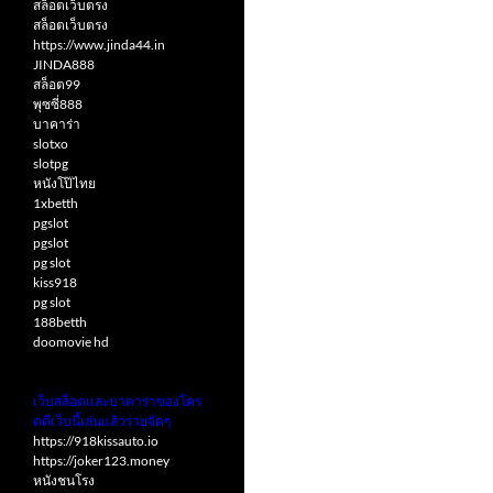
สล็อตเว็บตรง
สล็อตเว็บตรง
https://www.jinda44.in
JINDA888
สล็อต99
พุซซี่888
บาคาร่า
slotxo
slotpg
หนังโป๊ไทย
1xbetth
pgslot
pgslot
pg slot
kiss918
pg slot
188betth
doomovie hd
เว็บสล็อตและบาคาร่าของโคร
ตดีเว็บนี้เล่นแล้วรวยจัดๆ
https://918kissauto.io
https://joker123.money
หนังชนโรง