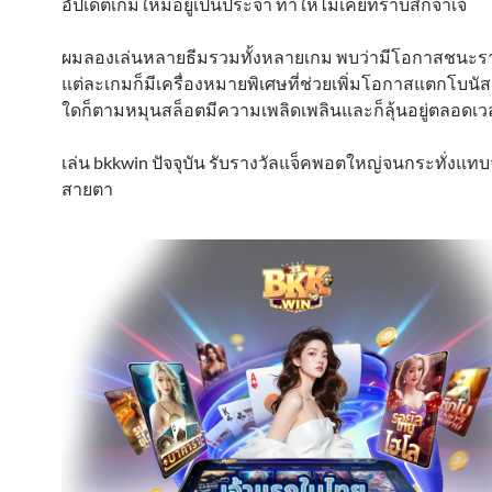
อัปเดตเกมใหม่อยู่เป็นประจำ ทำให้ไม่เคยทราบสึกจำเจ
ผมลองเล่นหลายธีมรวมทั้งหลายเกม พบว่ามีโอกาสชนะรา
แต่ละเกมก็มีเครื่องหมายพิเศษที่ช่วยเพิ่มโอกาสแตกโบนัส 
ใดก็ตามหมุนสล็อตมีความเพลิดเพลินและก็ลุ้นอยู่ตลอดเว
เล่น bkkwin ปัจจุบัน รับรางวัลแจ็คพอตใหญ่จนกระทั่งแทบจ
สายตา