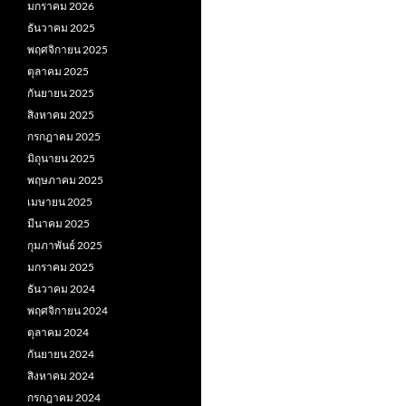
มกราคม 2026
ธันวาคม 2025
พฤศจิกายน 2025
ตุลาคม 2025
กันยายน 2025
สิงหาคม 2025
กรกฎาคม 2025
มิถุนายน 2025
พฤษภาคม 2025
เมษายน 2025
มีนาคม 2025
กุมภาพันธ์ 2025
มกราคม 2025
ธันวาคม 2024
พฤศจิกายน 2024
ตุลาคม 2024
กันยายน 2024
สิงหาคม 2024
กรกฎาคม 2024