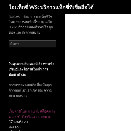
ค้นหา
ไอแท็กซี่ WS: บริการแท็กซี่ที่เชื่อถือได้
itaxi.ws – ต้องการรถแท็กซี่ใช่
ไหม? จองรถแท็กซี่ของคุณกับ
iTaxi บริการขนส่งที่รวดเร็ว ถูก
ต้อง และสะดวกสบาย
ค้นหา
สำหรับ:
ในทุกความล้มเหลวมีเรื่องราวเพื่อ
เรียนรู้และโอกาสใหม่ในการ
พัฒนาตัวเอง
การบรรลุผลมักเกิดขึ้นเมื่อคุณ
ก้าวออกไปนอกเขตของความ
สะดวกสบาย
เว็บคาสิโนน่าเล่น ทั้ง
สล็อต
และ
บาคาร่า
ตึงจริงแตกบ่อยมาก
โจ๊กเกอร์123
slot168