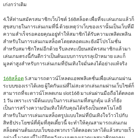
เก่งกว่าเดิม
4.ให้ท่านสมัครสมาชิกเว็บไซต์ 168สล็อต เพื่อที่จะเล่นเกมแล้วก็
สุขสบายในการเล่นเกมที่นี่ ด้วยเหตุว่าเว็บของเรานั้นเป็นเว็บที่มี
ความสำเร็จรอคอยคุณอยู่ทำให้สมาชิกได้รับความเพลิดเพลิน
สำหรับในการเล่นเกมสล็อตโดยตลอดและยังมีโปรโมชั่น
สำหรับสมาชิกใหม่อีกด้วย รีบลงทะเบียนสมัครสมาชิกแล้วมา
เล่นเกมตรงนี้กันดีกว่าเป็นต้นแบบการบรรลุเป้าหมาย และก็
มูลค่าสูงสำหรับการเล่นเกมที่บันเทิงใจมั่นคงได้อย่างแท้จริง
168สล็อต
5.สามารถดาวน์โหลดแอพพลิเคชั่นเพื่อเล่นเกมผ่าน
ระบบของเราได้เลย ผู้ใดกันแน่ที่ไม่สะดวกเล่นเกมผ่านเว็บไซต์ก็
สามารถที่จะดาวน์โหลดเกม slot168 มาเล่นผ่านมือถือได้ตลอด
1 วัน เพราะเรามีต้นแบบในการเล่นเกมที่สนุกคุ้ม แล้วก็ยัง
เป็นการสร้างความบันเทิงให้กับคุณได้จริงเป็นเทคโนโลยี
สำหรับในการเล่นเกมสล็อตรูปแบบใหม่ที่บันเทิงใจว้าวไปกับ
สิทธิประโยชน์ที่คุ้มที่สุดเดี๋ยวนี้ จะทำให้คุณสามารถเล่นเกม
สล็อตผ่านต้นแบบเว็บของพวกเราได้ตลอดเวลาได้แล้วสบายเร็ว
อย่างงี้ มาตรงนี้ไม่มีผิดหวังระบบของเราดูแลสมาชิกทุกคน