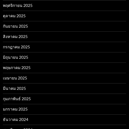
พฤศจิกายน 2025
ตุลาคม 2025
กันยายน 2025
สิงหาคม 2025
กรกฎาคม 2025
มิถุนายน 2025
พฤษภาคม 2025
เมษายน 2025
มีนาคม 2025
กุมภาพันธ์ 2025
มกราคม 2025
ธันวาคม 2024