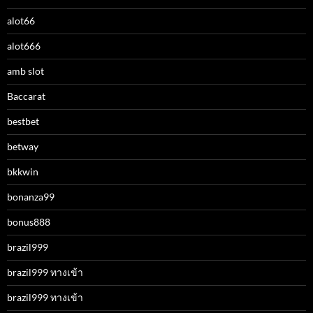
alot66
alot666
amb slot
Baccarat
bestbet
betway
bkkwin
bonanza99
bonus888
brazil999
brazil999 ทางเข้า
brazil999 ทางเข้า