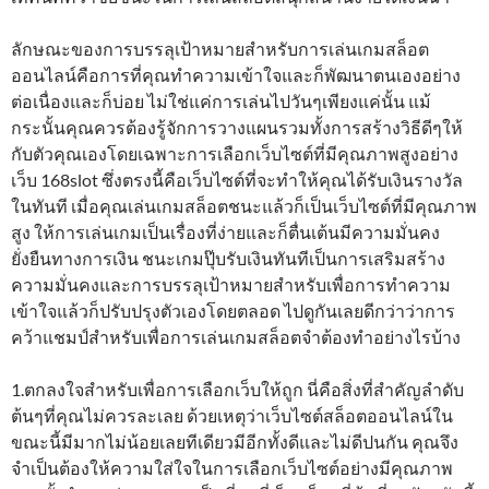
ลักษณะของการบรรลุเป้าหมายสำหรับการเล่นเกมสล็อต
ออนไลน์คือการที่คุณทำความเข้าใจและก็พัฒนาตนเองอย่าง
ต่อเนื่องและก็บ่อย ไม่ใช่แค่การเล่นไปวันๆเพียงแค่นั้น แม้
กระนั้นคุณควรต้องรู้จักการวางแผนรวมทั้งการสร้างวิธีดีๆให้
กับตัวคุณเองโดยเฉพาะการเลือกเว็บไซต์ที่มีคุณภาพสูงอย่าง
เว็บ 168slot ซึ่งตรงนี้คือเว็บไซต์ที่จะทำให้คุณได้รับเงินรางวัล
ในทันที เมื่อคุณเล่นเกมสล็อตชนะแล้วก็เป็นเว็บไซต์ที่มีคุณภาพ
สูง ให้การเล่นเกมเป็นเรื่องที่ง่ายและก็ตื่นเต้นมีความมั่นคง
ยั่งยืนทางการเงิน ชนะเกมปุ๊บรับเงินทันทีเป็นการเสริมสร้าง
ความมั่นคงและการบรรลุเป้าหมายสำหรับเพื่อการทำความ
เข้าใจแล้วก็ปรับปรุงตัวเองโดยตลอด ไปดูกันเลยดีกว่าว่าการ
คว้าแชมป์สำหรับเพื่อการเล่นเกมสล็อตจำต้องทำอย่างไรบ้าง
1.ตกลงใจสำหรับเพื่อการเลือกเว็บให้ถูก นี่คือสิ่งที่สำคัญลำดับ
ต้นๆที่คุณไม่ควรละเลย ด้วยเหตุว่าเว็บไซต์สล็อตออนไลน์ใน
ขณะนี้มีมากไม่น้อยเลยทีเดียวมีอีกทั้งดีและไม่ดีปนกัน คุณจึง
จำเป็นต้องให้ความใส่ใจในการเลือกเว็บไซต์อย่างมีคุณภาพ