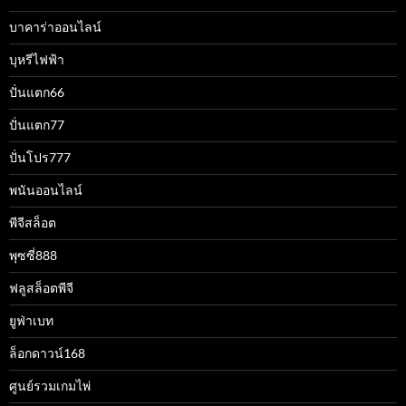
บาคาร่าออนไลน์
บุหรีไฟฟ้า
ปั่นแตก66
ปั่นแตก77
ปั่นโปร777
พนันออนไลน์
พีจีสล็อต
พุซซี่888
ฟลูสล็อตพีจี
ยูฟ่าเบท
ล็อกดาวน์168
ศูนย์รวมเกมไพ่