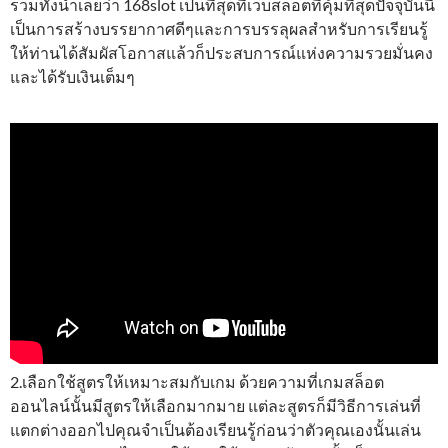
รวมทั้งนำเลยว่า 168slot เป็นที่สุดที่เว็บสล็อตที่คุ้มที่สุดปัจจุบันนี้
เป็นการสร้างบรรยากาศดีๆและการบรรลุผลสำหรับการเรียนรู้
ให้ท่านได้สัมผัสโอกาสแล้วก็ประสบการณ์แห่งความรวยมั่นคง
และได้รับเงินเต็มๆ
2.เลือกใช้สูตรให้เหมาะสมกับเกม ด้วยความที่เกมสล็อต
ออนไลน์นั้นมีสูตรให้เลือกมากมาย แต่ละสูตรก็มีวิธีการเล่นที่
แตกต่างออกไปคุณจำเป็นต้องเรียนรู้ก่อนว่าตัวคุณเองนั้นเล่น