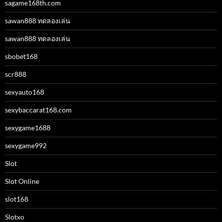
sagame168th.com
sawan888 ทดลองเล่น
sawan888 ทดลองเล่น
sbobet168
scr888
sexyauto168
sexybaccarat168.com
sexygame1688
sexygame992
Slot
Slot Online
slot168
Slotxo