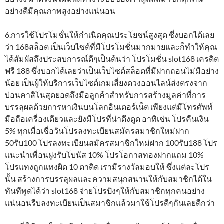
อย่างดีมีคุณภาพสูงอย่างแน่นอน
6.การใช้โปรโมชั่นให้กำเนิดคุณประโยชน์สูงสุด ซึ่งบอกได้เลย
ว่า 168สล็อต เป็นเว็บไซต์ที่มีโปรโมชั่นมากมายและก็ทำให้คุณ
ได้สัมผัสถึงประสบการณ์ดีๆเป็นต้นว่า โปรโมชั่น slot168 เครดิต
ฟรี 188 ซึ่งบอกได้เลยว่าเป็นเว็บไซต์สล็อตที่มีฝากถอนไม่มีอย่าง
น้อย เป็นผู้ให้บริการเว็บไซต์เกมเสี่ยงดวงออนไลน์ส่งตรงจาก
บ่อนคาสิโนสุดยอดถึงมือลูกค้าสำหรับการสร้างมูลค่าที่การ
บรรลุผลด้วยการหาเงินบนโลกอินเตอร์เน็ต เพียงแต่มีโทรศัพท์
มือถือเครื่องเดียวและยังมีโปรที่น่าดึงดูด อาทิเช่น โปรคืนเงิน
5% ทุกเมื่อเชื่อวันโปรลงทะเบียนสมัครสมาชิกใหม่ฝาก
50รับ100 โปรลงทะเบียนสมัครสมาชิกใหม่ฝาก 100รับ188 โปร
แนะนำเพื่อนฝูงรับโบนัส 10% โปรโอกาสทองฝากแถม 10%
โปรแทงถูกแทงผิด 10 ตาติด เรามีรางวัลมอบให้ ซึ่งแต่ละโปร
นั้น สร้างการบรรลุผลและความสนุกสนานให้กับสมาชิกได้ใน
ทันทีพูดได้ว่า slot168 จ่ายโปรปังๆให้กับสมาชิกทุกคนอย่าง
แน่นอนรีบลงทะเบียนเป็นสมาชิกแล้วมาใช้โปรดีๆกันเลยดีกว่า