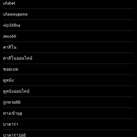
ufabet
ufasexygame
vip168sa
zeus66
คาสิโน
คาสิโนออนไลน์
ซอยเบท
ดูหนัง
ดูหนังออนไลน์
ถูกหวย88
ทางเข้าpg
บาคาร่า
บาคาร่า168