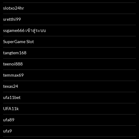
slotxo24hr
sretthi99
ssgame666 เข้าสู่ระบบ
SuperGame Slot
tangtem168
teenoi888
temmax69
texas24
ufa11bet
UFA11k
ufa89
ufa9