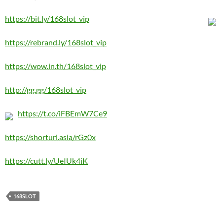
https://bit.ly/168slot_vip
https://rebrand.ly/168slot_vip
https://wow.in.th/168slot_vip
http://gg.gg/168slot_vip
https://t.co/iFBEmW7Ce9
https://shorturl.asia/rGz0x
https://cutt.ly/UeIUk4iK
168SLOT