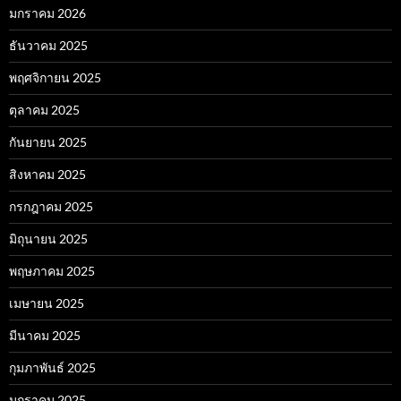
มกราคม 2026
ธันวาคม 2025
พฤศจิกายน 2025
ตุลาคม 2025
กันยายน 2025
สิงหาคม 2025
กรกฎาคม 2025
มิถุนายน 2025
พฤษภาคม 2025
เมษายน 2025
มีนาคม 2025
กุมภาพันธ์ 2025
มกราคม 2025