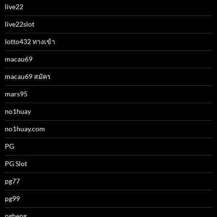
live22
live22slot
lotto432 ทางเข้า
macau69
macau69 สมัคร
mars95
no1huay
no1huay.com
PG
PG Slot
pg77
pg99
pgheng