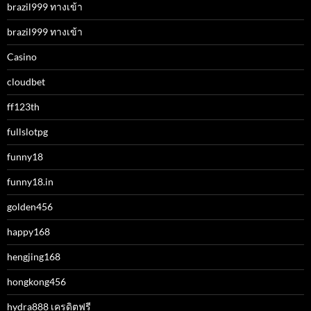
brazil999 ทางเข้า
brazil999 ทางเข้า
Casino
cloudbet
ff123th
fullslotpg
funny18
funny18.in
golden456
happy168
hengjing168
hongkong456
hydra888 เครดิตฟรี