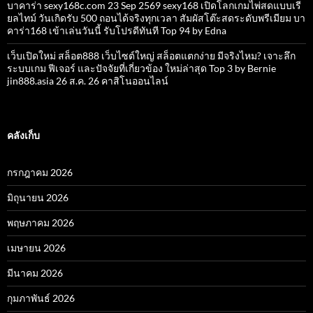
บาคาร่า sexy168c.com 23 Sep 2569 sexy168 เปิดโลกเกมไพ่สดแบบเรี
ยลไทม์ วันเกิดรับ 500 ถอนได้จริงทุกเวลา สัมผัสโต๊ะสดระดับพรีเมียม บา
คาร่า168 เข้าเล่นวันนี้ รับโปรดีทันที Top 94 by Edna
เว็บเปิดใหม่ สล็อต888 เว็บไซต์ใหญ่ สล็อตแตกง่าย มีจริงไหม? เจาะลึก
ระบบเกม ฟีเจอร์ และปัจจัยที่เกี่ยวข้อง ใหม่ล่าสุด Top 3 by Bernie
jin888.asia 26 ส.ค. 26 คาสิโนออนไลน์
คลังเก็บ
กรกฎาคม 2026
มิถุนายน 2026
พฤษภาคม 2026
เมษายน 2026
มีนาคม 2026
กุมภาพันธ์ 2026