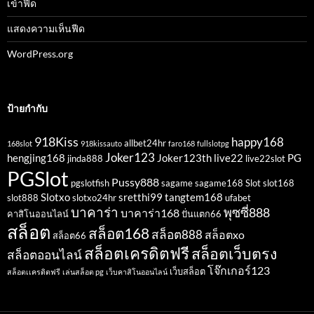
เข้าฟีด
แสดงความเห็นฟีด
WordPress.org
ป้ายกำกับ
918Kiss
happy168
allbet24hr
168slot
918kissauto
faro168
fullslotpg
Joker123
hengjing168
Joker123th
live22
PG
jinda888
live22slot
PGSlot
Pussy888
pgslotfish
sagame
sagame168
Slot
slot168
Slotxo
sretthi99
tangtem168
slot888
slotxo24hr
ufabet
บาคาร่า
พุซซี่888
บาคาร่า168
คาสิโนออนไลน์
ปั่นแตก66
สล็อต
สล็อต168
สล็อต888
สล็อตxo
สล็อต66
สล็อตเครดิตฟรี
สล็อตเว็บตรง
สล็อตออนไลน์
โจ๊กเกอร์123
เว็บสล็อต
สล็อตเเครดิตฟรี
เล่นสล็อต pg
เว็บคาสิโนออนไลน์