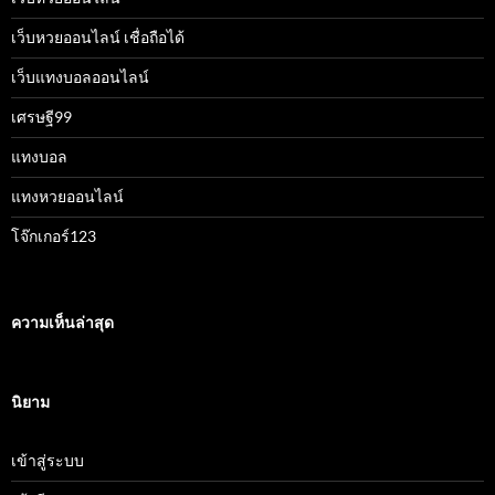
เว็บหวยออนไลน์ เชื่อถือได้
เว็บแทงบอลออนไลน์
เศรษฐี99
แทงบอล
แทงหวยออนไลน์
โจ๊กเกอร์123
ความเห็นล่าสุด
นิยาม
เข้าสู่ระบบ