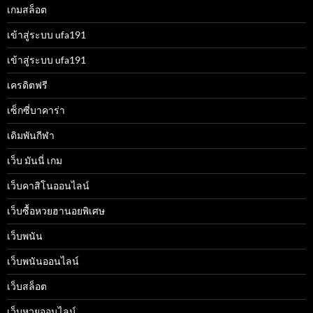
เกมสล็อต
เข้าสู่ระบบ ufa191
เข้าสู่ระบบ ufa191
เครดิตฟรี
เซ็กซี่บาคาร่า
เดิมพันกีฬา
เว็บ มันนี่ เกม
เว็บคาสิโนออนไลน์
เว็บซื้อหวยฮานอยพิเศษ
เว็บพนัน
เว็บพนันออนไลน์
เว็บสล็อต
เว็บหวยออนไลน์