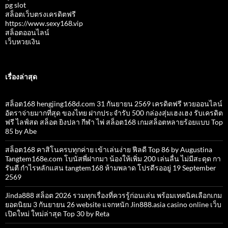
pg slot
สล็อตเว็บตรงเครดิตฟรี
https://www.sexy168.vip
สล็อตออนไลน์
เว็บหวยเงิน
เรื่องล่าสุด
สล็อต168 hengjing168d.com 31 กันยายน 2569 เครดิตฟรี หวยออนไลน์
อัตราจ่ายมากที่สุด ของไทย ฝากประจำรับ 500 กล่องสุ่มเฮงเฮง รับเครดิต
ฟรี ไลฟ์สด สล็อต ยิงปลา กีฬา ไพ่ สล็อต168 เกมสล็อตหลายร้อยแบบ Top
85 by Abe
สล็อต168 คาสิโนครบทุกค่าย เข้าเล่นง่าย ฟีลดี Top 86 by Augustina
Tangtem168e.com โบนัสพี่ฝากมา น้องให้เพิ่ม 200 เล่นลื่น ไม่มีสะดุด กา
รันตี กำไรหลักแสน tangtem168 ห้ามพลาด โปรดีรออยู่ 19 September
2569
Jinda888 สล็อต 2026 รวมทุกเรื่องที่ควรรู้ก่อนเล่น พร้อมเทคนิคเลือกเกม
ยอดนิยม 3 กันยายน 26 website แจกหนัก Jin888.asia casino online เว็บ
เปิดใหม่ ใหม่ล่าสุด Top 30 by Reta