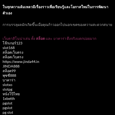
ในทุกความล้มเหลวมีเรื่องราวเพื่อเรียนรู้และโอกาสใหม่ในการพัฒนา
ตัวเอง
การบรรลุผลมักเกิดขึ้นเมื่อคุณก้าวออกไปนอกเขตของความสะดวกสบาย
เว็บคาสิโนน่าเล่น ทั้ง
สล็อต
และ
บาคาร่า
ตึงจริงแตกบ่อยมาก
โจ๊กเกอร์123
slot168
สล็อตเว็บตรง
สล็อตเว็บตรง
https://www.jinda44.in
JINDA888
สล็อต99
พุซซี่888
บาคาร่า
slotxo
slotpg
หนังโป๊ไทย
1xbetth
pgslot
pgslot
pg slot