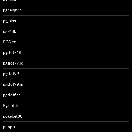
pgheng99
pgjoker
pgk44b
PGSlot
pgslot718
pgslot77.io
pgslot99
pgslot99.in
pgslotfish
Pgslotth
pokebet88
punpro