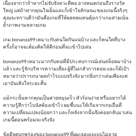
เนื่องจากว่าถ้าหากไม่จับจังหวะดีพอ อาจหมดก่อนถึงรางวัล
ใหญ่ แต่ถ้าหากคุณใจเย็นและก็เข้าใจลักษณะของเกมนี้จริงๆ
คุณจะทราบดีว่ามันคือเกมที่ให้ผลทดแทนคุ้มกว่าเกมสายเน้น
ย้ำภาพงามหลายเกม
เกม bonanza99 เหมาะกับคนใดกันแน่บ้าง และก็คนใดที่บาง
ครั้งก็อาจจะต้องคิดให้ดีก่อนที่จะเข้าไปเล่น
bonanza99 เหมาะมากกับคนที่มีประสบการณ์เล่นสล็อตมาบ้าง
แล้ว และรู้จักบริหารความเสี่ยง ผู้ที่ไม่กลัวการคอย และก็มีเป้า
หมายว่าปรารถนาผลกำไรแบบจริงจัง มากยิ่งกว่าเล่นเพียงแค่
เอาบันเทิงใจระยะสั้น
แม้กระนั้นหากคุณเป็นสายหมุนเร็ว หัวร้อนง่าย หรืออยากได้
ความรู้สึกว่าโบนัสต้องเข้าไว ผมชี้แนะให้เริ่มจากเกมอื่นที่
ความเปลี่ยนแปลงน้อยกว่า และก็หลังจากนั้นจึงค่อยกลับมาเล่น
เกมนี้ตอนพร้อมจะจริงจัง
ข้อดีจุดบกพร่องของ bonanza99 ที่ผมเจอเองแบบไม่อวย