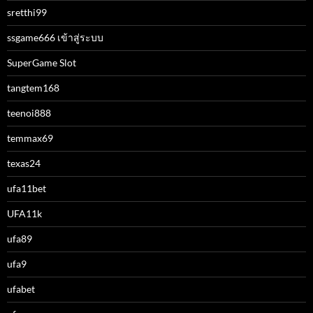
sretthi99
ssgame666 เข้าสู่ระบบ
SuperGame Slot
tangtem168
teenoi888
temmax69
texas24
ufa11bet
UFA11k
ufa89
ufa9
ufabet