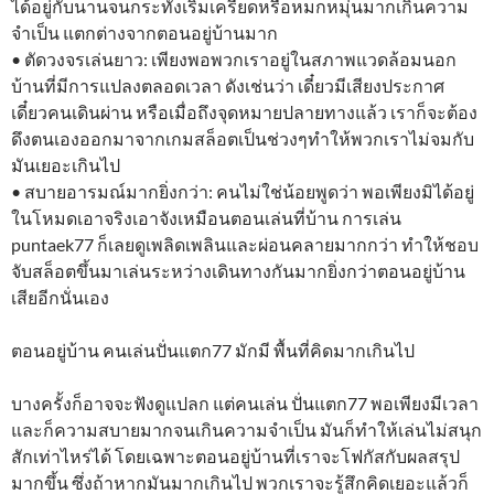
ได้อยู่กับนานจนกระทั่งเริ่มเครียดหรือหมกหมุ่นมากเกินความ
จำเป็น แตกต่างจากตอนอยู่บ้านมาก
• ตัดวงจรเล่นยาว: เพียงพอพวกเราอยู่ในสภาพแวดล้อมนอก
บ้านที่มีการแปลงตลอดเวลา ดังเช่นว่า เดี๋ยวมีเสียงประกาศ
เดี๋ยวคนเดินผ่าน หรือเมื่อถึงจุดหมายปลายทางแล้ว เราก็จะต้อง
ดึงตนเองออกมาจากเกมสล็อตเป็นช่วงๆทำให้พวกเราไม่จมกับ
มันเยอะเกินไป
• สบายอารมณ์มากยิ่งกว่า: คนไม่ใช่น้อยพูดว่า พอเพียงมิได้อยู่
ในโหมดเอาจริงเอาจังเหมือนตอนเล่นที่บ้าน การเล่น
puntaek77 ก็เลยดูเพลิดเพลินและผ่อนคลายมากกว่า ทำให้ชอบ
จับสล็อตขึ้นมาเล่นระหว่างเดินทางกันมากยิ่งกว่าตอนอยู่บ้าน
เสียอีกนั่นเอง
ตอนอยู่บ้าน คนเล่นปั่นแตก77 มักมี พื้นที่คิดมากเกินไป
บางครั้งก็อาจจะฟังดูแปลก แต่คนเล่น ปั่นแตก77 พอเพียงมีเวลา
และก็ความสบายมากจนเกินความจำเป็น มันก็ทำให้เล่นไม่สนุก
สักเท่าไหร่ได้ โดยเฉพาะตอนอยู่บ้านที่เราจะโฟกัสกับผลสรุป
มากขึ้น ซึ่งถ้าหากมันมากเกินไป พวกเราจะรู้สึกคิดเยอะแล้วก็