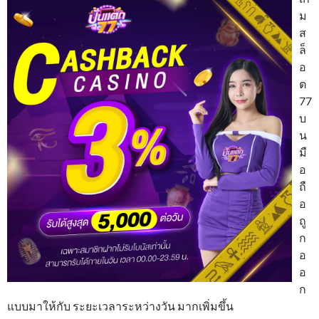
ม
ส
ล็
อ
ต
77
บ
น
มื
อ
ถื
อ
ถู
ก
อ
อ
ก
แบบมาให้กับ ระยะเวลาระหว่างวัน มากเพิ่มขึ้น