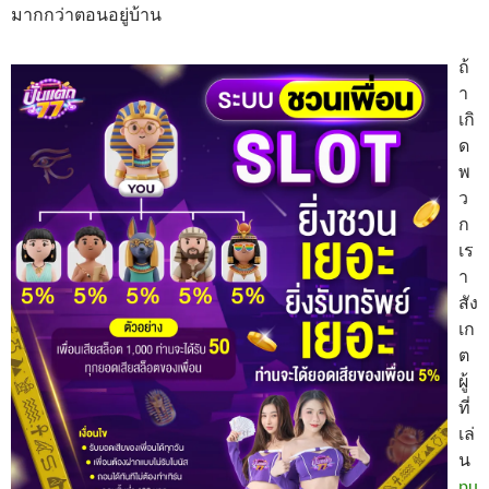
มากกว่าตอนอยู่บ้าน
ถ้
า
เกิ
ด
พ
ว
ก
เร
า
สัง
เก
ต
ผู้
ที่
เล่
น
pu