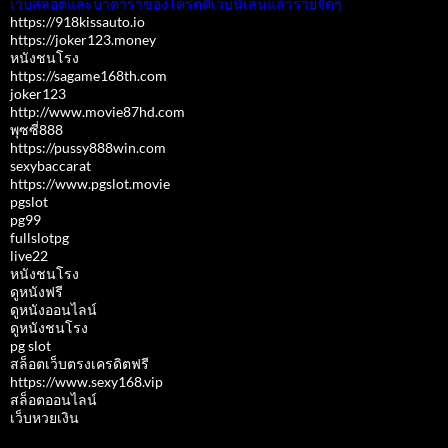
เว็บสล็อตและบาคาร่าของโครตดีเว็บนี้เล่นแล้วรวยจัดๆ
https://918kissauto.io
https://joker123.money
หนังชนโรง
https://sagame168th.com
joker123
http://www.movie87hd.com
พุซซี่888
https://pussy888win.com
sexybaccarat
https://www.pgslot.movie
pgslot
pg99
fullslotpg
live22
หนังชนโรง
ดูหนังฟรี
ดูหนังออนไลน์
ดูหนังชนโรง
pg slot
สล็อตเว็บตรงเครดิตฟรี
https://www.sexy168.vip
สล็อตออนไลน์
เว็บหวยเงิน