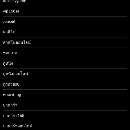
ufasexygame
vip168sa
zeus66
คาสิโน
คาสิโนออนไลน์
ซอยเบท
ดูหนัง
ดูหนังออนไลน์
ถูกหวย88
ทางเข้าpg
บาคาร่า
บาคาร่า168
บาคาร่าออนไลน์