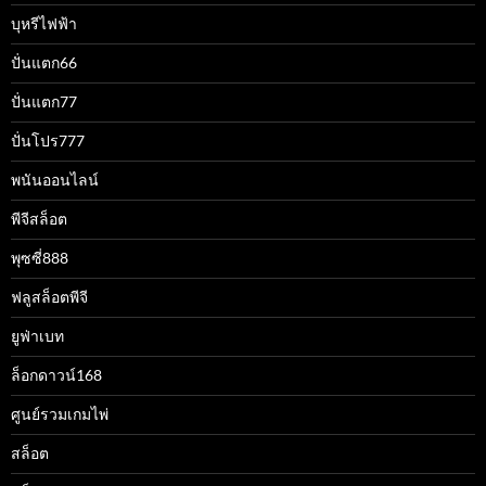
บุหรีไฟฟ้า
ปั่นแตก66
ปั่นแตก77
ปั่นโปร777
พนันออนไลน์
พีจีสล็อต
พุซซี่888
ฟลูสล็อตพีจี
ยูฟ่าเบท
ล็อกดาวน์168
ศูนย์รวมเกมไพ่
สล็อต