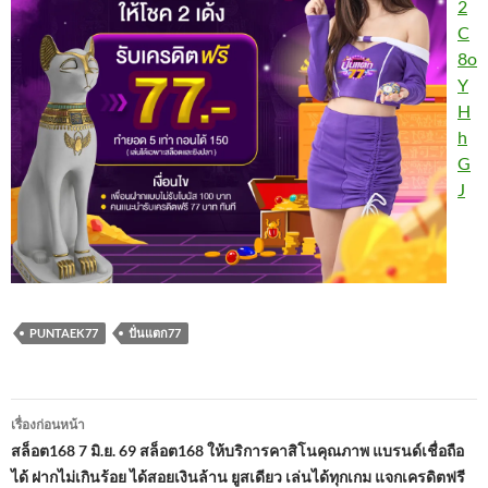
2
C
8o
Y
H
h
G
J
PUNTAEK77
ปั่นแตก77
เมนู
เรื่องก่อนหน้า
นำทาง
สล็อต168 7 มิ.ย. 69 สล็อต168 ให้บริการคาสิโนคุณภาพ แบรนด์เชื่อถือ
ได้ ฝากไม่เกินร้อย ได้สอยเงินล้าน ยูสเดียว เล่นได้ทุกเกม แจกเครดิตฟรี