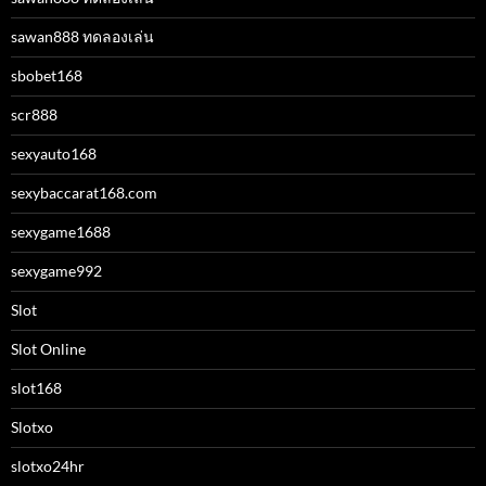
sawan888 ทดลองเล่น
sbobet168
scr888
sexyauto168
sexybaccarat168.com
sexygame1688
sexygame992
Slot
Slot Online
slot168
Slotxo
slotxo24hr