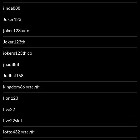
jinda888
Joker123
joker123auto
Joker123th
jokers123th.co
juad888
Judhai168
kingdom66 ทางเข้า
lion123
live22
live22slot
lotto432 ทางเข้า