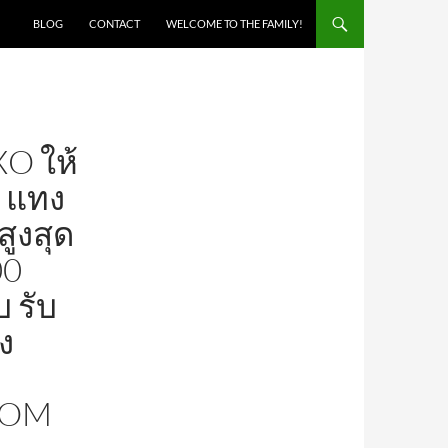
ข้ามไปยังเนื้อหา
BLOG
CONTACT
WELCOME TO THE FAMILY!
O ให้
 แทง
ูงสุด
00
 รับ
ิง
COM