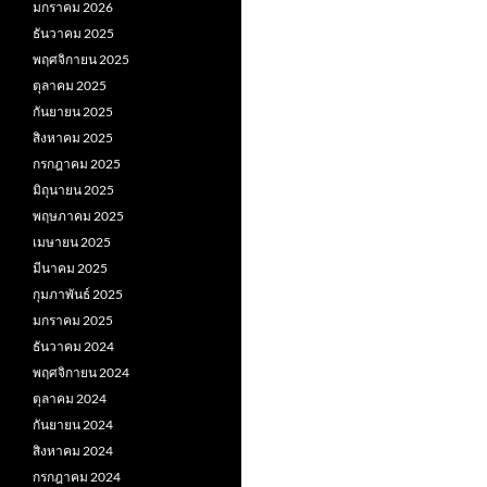
มกราคม 2026
ธันวาคม 2025
พฤศจิกายน 2025
ตุลาคม 2025
กันยายน 2025
สิงหาคม 2025
กรกฎาคม 2025
มิถุนายน 2025
พฤษภาคม 2025
เมษายน 2025
มีนาคม 2025
กุมภาพันธ์ 2025
มกราคม 2025
ธันวาคม 2024
พฤศจิกายน 2024
ตุลาคม 2024
กันยายน 2024
สิงหาคม 2024
กรกฎาคม 2024