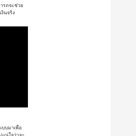
ามารถจะช่วย
งินจริง
แบบมาเพื่อ
ม่แน่ใจว่าจะ