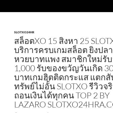
SLOTXO24HR
สล็อตXO 15 สิงหา 25 SLOTX
บริการครบเกมสล็อต ยิงปลา
หวยบาทแพง สมาชิกใหม่รับส
1,000 รับของขวัญวันเกิด 3
บาทเกมฮิตติดกระแส แตกสับ
ทรัพย์ไม่อั้น SLOTXO รีวิวจร
ถอนเงินได้ทุกคน TOP 2 BY
LAZARO SLOTXO24HRA.