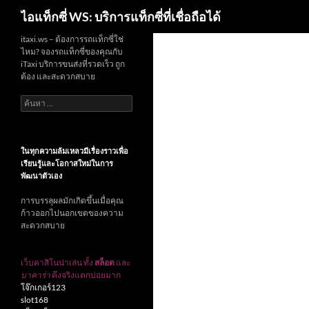
ค้นหา
ไอแท็กซี่ WS: บริการแท็กซี่ที่เชื่อถือได้
itaxi.ws – ต้องการรถแท็กซี่ใช่
ไหม? จองรถแท็กซี่ของคุณกับ
iTaxi บริการขนส่งที่รวดเร็ว ถูก
ต้อง และสะดวกสบาย
ค้นหา
สำหรับ:
ในทุกความล้มเหลวมีเรื่องราวเพื่อ
เรียนรู้และโอกาสใหม่ในการ
พัฒนาตัวเอง
การบรรลุผลมักเกิดขึ้นเมื่อคุณ
ก้าวออกไปนอกเขตของความ
สะดวกสบาย
เว็บคาสิโนน่าเล่น ทั้ง
สล็อต
และ
บาคาร่า
ตึงจริงแตกบ่อยมาก
โจ๊กเกอร์123
slot168