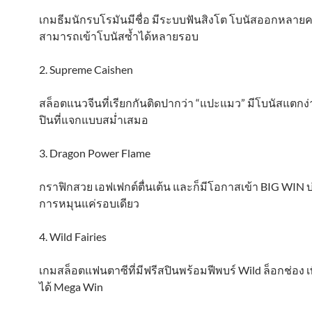
เกมธีมนักรบโรมันมีชื่อ มีระบบฟันสิงโต โบนัสออกหลายคร
สามารถเข้าโบนัสซ้ำได้หลายรอบ
2. Supreme Caishen
สล็อตแนวจีนที่เรียกกันติดปากว่า “แปะแมว” มีโบนัสแตกง
ปินที่แจกแบบสม่ำเสมอ
3. Dragon Power Flame
กราฟิกสวย เอฟเฟกต์ตื่นเต้น และก็มีโอกาสเข้า BIG WIN
การหมุนแค่รอบเดียว
4. Wild Fairies
เกมสล็อตแฟนตาซีที่มีฟรีสปินพร้อมฟีพบร์ Wild ล็อกช่อง เ
ได้ Mega Win