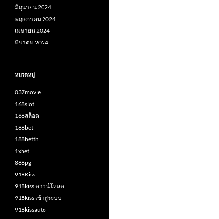
มิถุนายน 2024
พฤษภาคม 2024
เมษายน 2024
มีนาคม 2024
หมวดหมู่
037movie
168slot
168สล็อต
188bet
188betth
1xbet
888pg
918Kiss
918kiss ดาวน์โหลด
918kiss เข้าสู่ระบบ
918kissauto