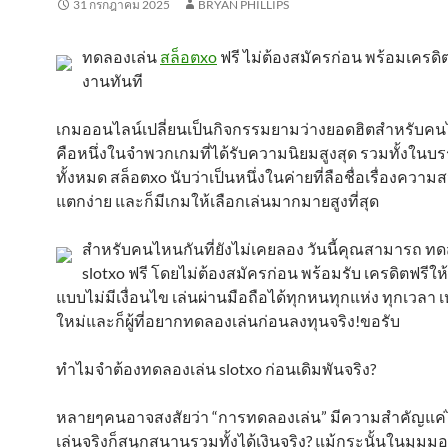
31 กรกฎาคม 2025
BRYAN PHILLIPS
ทดลองเล่น
สล็อตxo
ฟรี ไม่ต้องสมัครก่อน พร้อมเครดิต
งานทันที
เกมออนไลน์เปลี่ยนเป็นกิจกรรมยามว่างยอดฮิตสำหรับคน
คือหนึ่งในจำพวกเกมที่ได้รับความนิยมสูงสุด รวมทั้งในบ
ทั้งหมด สล็อตxo นับว่าเป็นหนึ่งในค่ายที่ลือชื่อเรื่องความ
แตกง่าย และก็มีเกมให้เลือกเล่นมากมายสูงที่สุด
สำหรับคนไหนกันที่ยังไม่เคยลอง วันนี้คุณสามารถ ท
slotxo ฟรี โดยไม่ต้องสมัครก่อน พร้อมรับ เครดิตฟรีให
แบบไม่มีเงื่อนไข เล่นผ่านมือถือได้ทุกหนทุกแห่ง ทุกเวลา 
ใหม่และก็ผู้ที่อยากทดลองเล่นก่อนลงทุนจริง!ขอรับ
ทำไมจำต้องทดลองเล่น slotxo ก่อนเดิมพันจริง?
หลายๆคนอาจสงสัยว่า “การทดลองเล่น” มีความสำคัญแค่ไ
เล่นจริงก็สนุกสนานรวมทั้งได้เงินจริง? แม้กระนั้นในมุมม