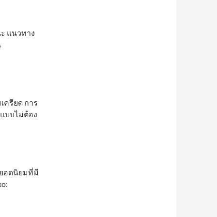
ชนะ แนวทาง
น
เครียด การ
้แบบไม่ต้อง
อดนิยมที่มี
xo: