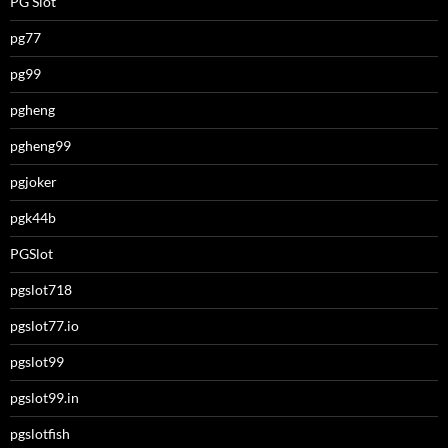
PG Slot
pg77
pg99
pgheng
pgheng99
pgjoker
pgk44b
PGSlot
pgslot718
pgslot77.io
pgslot99
pgslot99.in
pgslotfish