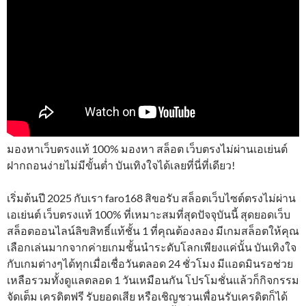
มองหาเว็บตรงแท้ 100% มองหา สล็อต เว็บตรงไม่ผ่านเอเย่นต์
ฝากถอนง่ายไม่มีขั้นต่ำ บันเทิงใจได้เลยที่นี่ที่เดียว!
เริ่มต้นปี 2025 กับเรา faro168 สิขอรับ สล็อตเว็บไซต์ตรงไม่ผ่าน
เอเย่นต์ เว็บตรงแท้ 100% ที่เหมาะสมที่สุดปัจจุบันนี้ สุดยอดเว็บ
สล็อตออนไลน์ลิขสิทธิ์แท้ชั้น 1 ที่คุณต้องลอง มีเกมสล็อตให้คุณ
เลือกเล่นมากจากค่ายเกมชั้นนำระดับโลกเพียงแค่นั้น บันเทิงใจ
กับเกมต่างๆได้ทุกเมื่อเชื่อวันตลอด 24 ชั่วโมง มีแอดมินรอช่วย
เหลือรวมทั้งดูแลตลอด 1 วันเหมือนกัน โปรโมชั่นแล้วก็กิจกรรม
จัดเต็ม เครดิตฟรี รับยอดเสีย หรือเชิญชวนเพื่อนรับเครดิตก็ได้