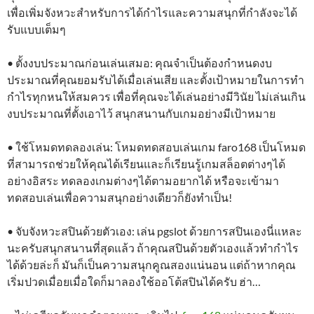
เพื่อเพิ่มจังหวะสำหรับการได้กำไรและความสนุกที่กำลังจะได้
รับแบบเต็มๆ
• ตั้งงบประมาณก่อนเล่นเสมอ: คุณจำเป็นต้องกำหนดงบ
ประมาณที่คุณยอมรับได้เมื่อเล่นเสีย และตั้งเป้าหมายในการทำ
กำไรทุกหนให้สมควร เพื่อที่คุณจะได้เล่นอย่างมีวินัย ไม่เล่นเกิน
งบประมาณที่ตั้งเอาไว้ สนุกสนานกับเกมอย่างมีเป้าหมาย
• ใช้โหมดทดลองเล่น: โหมดทดสอบเล่นเกม faro168 เป็นโหมด
ที่สามารถช่วยให้คุณได้เรียนและก็เรียนรู้เกมสล็อตต่างๆได้
อย่างอิสระ ทดลองเกมต่างๆได้ตามอยากได้ หรือจะเข้ามา
ทดสอบเล่นเพื่อความสนุกอย่างเดียวก็ยังทำเป็น!
• จับจังหวะสปินด้วยตัวเอง: เล่น pgslot ด้วยการสปินเองนี่แหละ
นะครับสนุกสนานที่สุดแล้ว ถ้าคุณสปินด้วยตัวเองแล้วทำกำไร
ได้ด้วยล่ะก็ มันก็เป็นความสนุกคูณสองแน่นอน แต่ถ้าหากคุณ
เริ่มปวดเมื่อยเมื่อใดก็มาลองใช้ออโต้สปินได้ครับ ฮ่า…