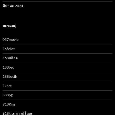
มีนาคม 2024
หมวดหมู่
037movie
168slot
168สล็อต
188bet
188betth
1xbet
888pg
918Kiss
918kiss ดาวน์โหลด