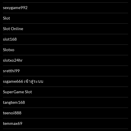
sexygame992
Slot
Slot Online
slot168
Slotxo
slotxo24hr
sretthi99
ssgame666 เข้าสู่ระบบ
SuperGame Slot
tangtem168
teenoi888
temmax69