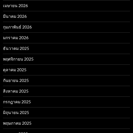
เมษายน 2026
มีนาคม 2026
กุมภาพันธ์ 2026
มกราคม 2026
ธันวาคม 2025
พฤศจิกายน 2025
ตุลาคม 2025
กันยายน 2025
สิงหาคม 2025
กรกฎาคม 2025
มิถุนายน 2025
พฤษภาคม 2025