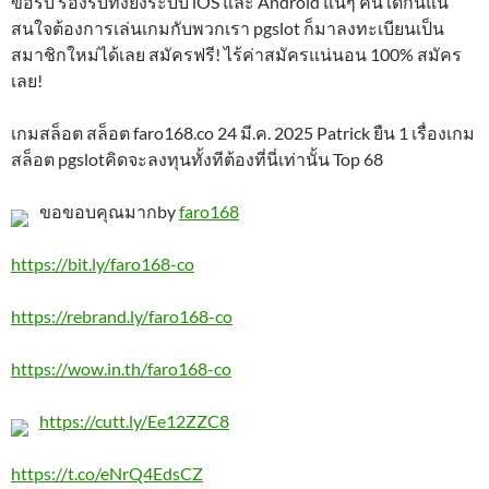
ขอรับ รองรับทั้งยังระบบ iOS และ Android แน่ๆ คนใดกันแน่
สนใจต้องการเล่นเกมกับพวกเรา pgslot ก็มาลงทะเบียนเป็น
สมาชิกใหม่ได้เลย สมัครฟรี! ไร้ค่าสมัครแน่นอน 100% สมัคร
เลย!
เกมสล็อต สล็อต faro168.co 24 มี.ค. 2025 Patrick ยืน 1 เรื่องเกม
สล็อต pgslotคิดจะลงทุนทั้งทีต้องที่นี่เท่านั้น Top 68
ขอขอบคุณมากby
faro168
https://bit.ly/faro168-co
https://rebrand.ly/faro168-co
https://wow.in.th/faro168-co
https://cutt.ly/Ee12ZZC8
https://t.co/eNrQ4EdsCZ