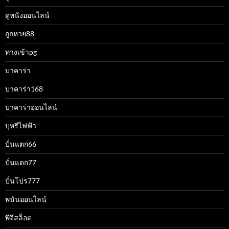
ดูหนังออนไลน์
ถูกหวย88
ทางเข้าpg
บาคาร่า
บาคาร่า168
บาคาร่าออนไลน์
บุหรีไฟฟ้า
ปั่นแตก66
ปั่นแตก77
ปั่นโปร777
พนันออนไลน์
พีจีสล็อต