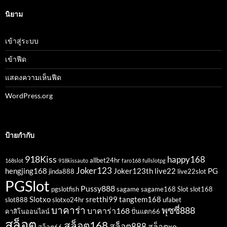
นิยาม
เข้าสู่ระบบ
เข้าฟีด
แสดงความเห็นฟีด
WordPress.org
ป้ายกำกับ
918Kiss
happy168
allbet24hr
168slot
918kissauto
faro168
fullslotpg
Joker123
hengjing168
Joker123th
live22
PG
jinda888
live22slot
PGSlot
Pussy888
pgslotfish
sagame
sagame168
Slot
slot168
Slotxo
sretthi99
tangtem168
slot888
slotxo24hr
ufabet
บาคาร่า
พุซซี่888
บาคาร่า168
คาสิโนออนไลน์
ปั่นแตก66
สล็อต
สล็อต168
สล็อต888
สล็อตxo
สล็อต66