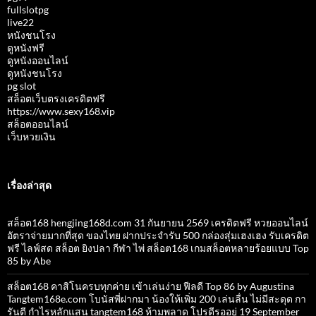
fullslotpg
live22
หนังชนโรง
ดูหนังฟรี
ดูหนังออนไลน์
ดูหนังชนโรง
pg slot
สล็อตเว็บตรงเครดิตฟรี
https://www.sexy168.vip
สล็อตออนไลน์
เว็บหวยเงิน
เรื่องล่าสุด
สล็อต168 hengjing168d.com 31 กันยายน 2569 เครดิตฟรี หวยออนไลน์
อัตราจ่ายมากที่สุด ของไทย ฝากประจำรับ 500 กล่องสุ่มเฮงเฮง รับเครดิต
ฟรี ไลฟ์สด สล็อต ยิงปลา กีฬา ไพ่ สล็อต168 เกมสล็อตหลายร้อยแบบ Top
85 by Abe
สล็อต168 คาสิโนครบทุกค่าย เข้าเล่นง่าย ฟีลดี Top 86 by Augustina
Tangtem168e.com โบนัสพี่ฝากมา น้องให้เพิ่ม 200 เล่นลื่น ไม่มีสะดุด กา
รันตี กำไรหลักแสน tangtem168 ห้ามพลาด โปรดีรออยู่ 19 September