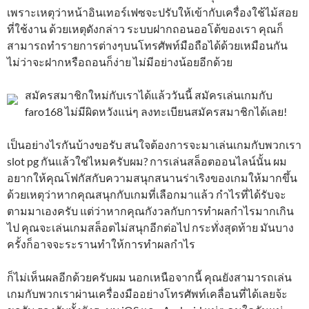
เพราะเหตุว่าหน้าอินเทอร์เฟซจะปรับให้เข้ากับเครื่องใช้ไม้สอย
ที่ใช้งาน ด้วยเหตุดังกล่าว ระบบฝากถอนออโต้ของเรา คุณก็
สามารถทำรายการต่างๆบนโทรศัพท์มือถือได้ด้วยเหมือนกัน
ไม่ว่าจะฝากหรือถอนก็ง่าย ไม่มีอย่างน้อยอีกด้วย
สมัครสมาชิกใหม่กับเราได้แล้ววันนี้ สมัครเล่นเกมกับ
faro168 ไม่มีผิดหวังแน่ๆ ลงทะเบียนสมัครสมาชิกได้เลย!
เป็นอย่างไรกันบ้างขอรับ สนใจต้องการจะมาเล่นเกมกับพวกเรา
slot pg กันแล้วใช่ไหมครับผม? การเล่นสล็อตออนไลน์นั้น ผม
อยากให้คุณโฟกัสกับความสนุกสนานร่าเริงของเกมให้มากขึ้น
ด้วยเหตุว่าหากคุณสนุกกับเกมที่เลือกมาแล้ว กำไรที่ได้รับจะ
ตามมาเองครับ แต่ว่าหากคุณกังวลกับการทำผลกำไรมากเกิน
ไป คุณจะเล่นเกมสล็อตไม่สนุกอีกต่อไป กระทั่งสุดท้าย มันบาง
ครั้งก็อาจจะระรานทำให้การทำผลกำไร
ก็ไม่เห็นผลอีกด้วยครับผม นอกเหนือจากนี้ คุณยังสามารถเล่น
เกมกับพวกเราผ่านเครื่องมืออย่างโทรศัพท์เคลื่อนที่ได้เลยจ้ะ