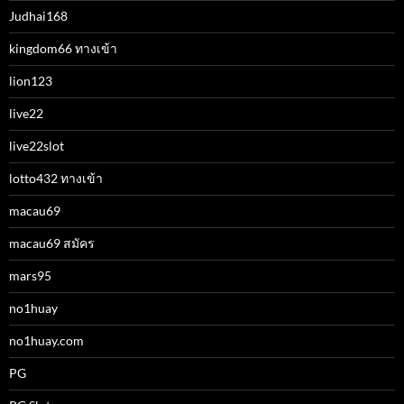
Judhai168
kingdom66 ทางเข้า
lion123
live22
live22slot
lotto432 ทางเข้า
macau69
macau69 สมัคร
mars95
no1huay
no1huay.com
PG