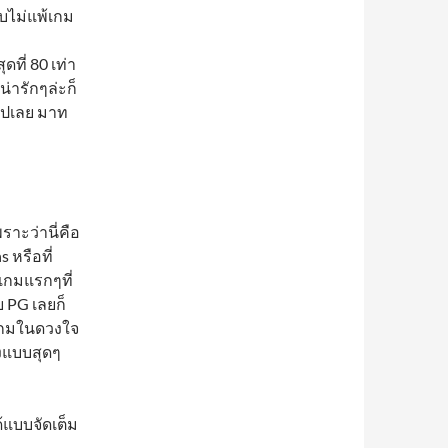
อบไม่แพ้เกม
ดที่ 80 เท่า
่ารักๆล่ะก็
ไปเลย มาท
ราะว่านี่คือ
 หรือที่
เกมแรกๆที่
 PG เลยก็
นเกมในดวงใจ
งแบบสุดๆ
้แบบจัดเต็ม