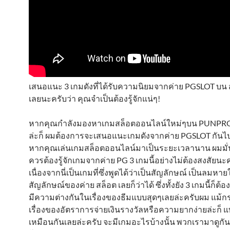
เสนอแนะ 3 เกมดังที่ได้รับความนิยมจากค่าย PGSLOT บน
เลยนะครับว่า คุณจำเป็นต้องรู้จักแน่ๆ!
หากคุณกำลังมองหาเกมสล็อตออนไลน์ใหม่ๆบน PUNPRO 
ล่ะก็ ผมต้องการจะเสนอแนะเกมดังจากค่าย PGSLOT กันไ
หากคุณเล่นเกมสล็อตออนไลน์มาเป็นระยะเวลานาน ผมมั่น
ควรต้องรู้จักเกมจากค่าย PG 3 เกมนี้อย่างไม่ต้องสงสัยนะ
เนื่องจากนี่เป็นเกมที่ซึ่งพูดได้ว่าเป็นสัญลักษณ์ เป็นลมหา
สัญลักษณ์ของค่าย สล็อต เลยก็ว่าได้ ซึ่งทั้งยัง 3 เกมนี้ก็ต้
มีความต่างกันในเรื่องของธีมแบบสุดๆเลยล่ะครับผม แม้ก
เรื่องของอัตราการจ่ายเงินรางวัลหรือความยากง่ายล่ะก็ แ
เหมือนกันเลยล่ะครับ จะมีเกมอะไรบ้างนั้น พวกเรามาดูกัน