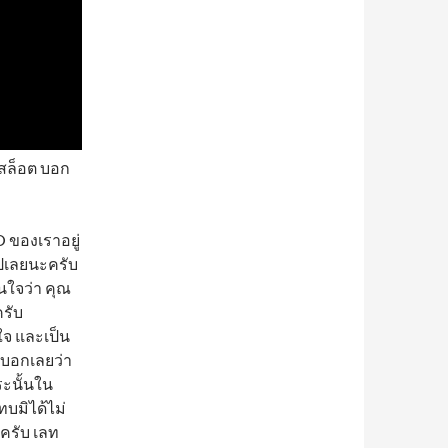
 สล็อต บอก
ของเราอยู่
ปเลยนะครับ
ใจว่า คุณ
ครับ
ยใจ และเป็น
องบอกเลยว่า
ระนั้นใน
ทบมิได้ไม่
ครับ เลท