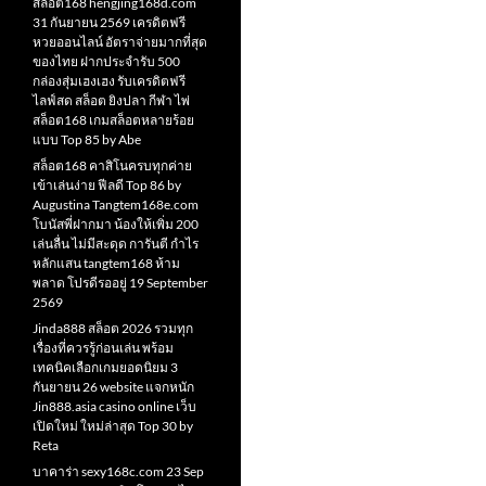
สล็อต168 hengjing168d.com
31 กันยายน 2569 เครดิตฟรี
หวยออนไลน์ อัตราจ่ายมากที่สุด
ของไทย ฝากประจำรับ 500
กล่องสุ่มเฮงเฮง รับเครดิตฟรี
ไลฟ์สด สล็อต ยิงปลา กีฬา ไพ่
สล็อต168 เกมสล็อตหลายร้อย
แบบ Top 85 by Abe
สล็อต168 คาสิโนครบทุกค่าย
เข้าเล่นง่าย ฟีลดี Top 86 by
Augustina Tangtem168e.com
โบนัสพี่ฝากมา น้องให้เพิ่ม 200
เล่นลื่น ไม่มีสะดุด การันตี กำไร
หลักแสน tangtem168 ห้าม
พลาด โปรดีรออยู่ 19 September
2569
Jinda888 สล็อต 2026 รวมทุก
เรื่องที่ควรรู้ก่อนเล่น พร้อม
เทคนิคเลือกเกมยอดนิยม 3
กันยายน 26 website แจกหนัก
Jin888.asia casino online เว็บ
เปิดใหม่ ใหม่ล่าสุด Top 30 by
Reta
บาคาร่า sexy168c.com 23 Sep