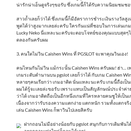
น่ารักน่าเอ็นดูจริงๆขอรับ ซึ่งเกมนี้ก็ได้รับความนิยมชมช
สาวถ้ำเลยก็ว่าได้ ซึ่งเกมนี้ก็มีอัตราการชำระเงินรางวัลสูงสุ
พูดได้ว่าสูงมากเลยล่ะครับ ใครกันแน่ที่ชอบในการเล่นเกมน
Lucky Neko นี่แหละนะครับจะตอบโจทย์ของคุณแบบสุดๆ
ดลองกันครับผม
3. คนใดไม่วิน Caishen Wins ที่ PGSLOT จะพาคุณวินเอง!
คนไหนกันไม่วิน แม้กระนั้น Caishen Wins ครับผม! ฮ่า… เพ
เกมระดับตำนานบน pgslot เลยก็ว่าได้ กับเกม Caishen Wins
หลายๆคนเรียกว่า เกมอาติด นั่นแหละนะครับ เกมนี้ถือเป็น
ผมได้รู้จะเลยล่ะขอรับ เพราะแทบเป็นสัญลักษณ์ประจำค่าย
ว่าได้ เกมอาติดถือเป็นอีกหนึ่งเกมที่ใครหลายคนชูให้เป็
เนื่องจากว่ารับรองความแตกง่าย แตกหนัก รวมทั้งแตกจริ
เล่น Caishen Wins ก็พาวินไปเลยสิครับ
ฝากถอนไม่มีอย่างน้อยกับ pgslot สนุกกับการเดิมพันได
อยากถอนเท่าไหร่ก็ถอนได้เลย!