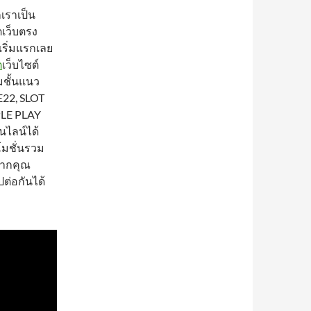
เราเป็น
อตเว็บตรง
เริ่มแรกเลย
ต
เว็บไซต์
กมชั้นแนว
E22, SLOT
LE PLAY
นไลน์ได้
โมชั่นรวม
หากคุณ
ต่อกันได้