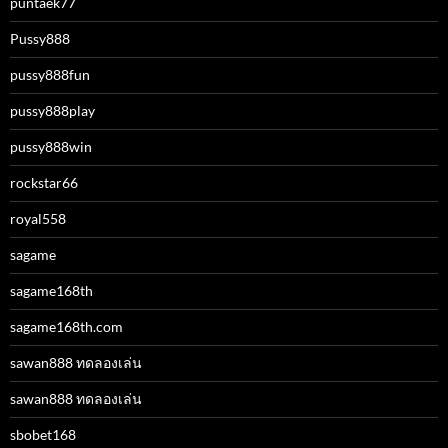
puntaek77
Pussy888
pussy888fun
pussy888play
pussy888win
rockstar66
royal558
sagame
sagame168th
sagame168th.com
sawan888 ทดลองเล่น
sawan888 ทดลองเล่น
sbobet168