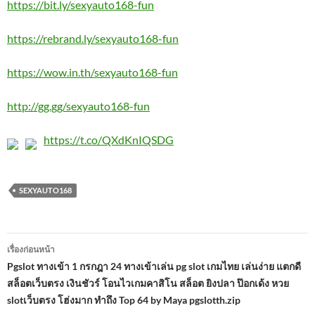
https://bit.ly/sexyauto168-fun
https://rebrand.ly/sexyauto168-fun
https://wow.in.th/sexyauto168-fun
http://gg.gg/sexyauto168-fun
https://t.co/QXdKnIQSDG
SEXYAUTO168
เมนู
เรื่องก่อนหน้า
นำทาง
Pgslot ทางเข้า 1 กรกฎา 24 ทางเข้าเล่น pg slot เกมไทย เล่นง่าย แตกดี
สล็อตเว็บตรง เงินชัวร์ โอนไวเกมคาสิโน สล็อต ยิงปลา ป๊อกเด้ง หวย
เรื่อง
slotเว็บตรง โฮ่งมาก ทำถึง Top 64 by Maya pgslotth.zip