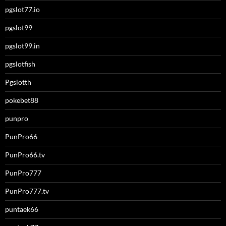
pgslot77.io
pgslot99
pgslot99.in
pgslotfish
Pgslotth
pokebet88
punpro
PunPro66
PunPro66.tv
PunPro777
PunPro777.tv
puntaek66