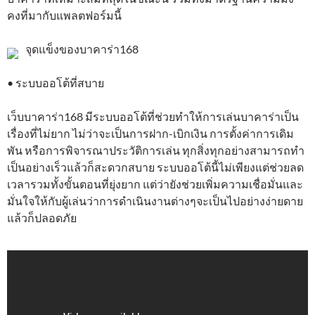
คงที่มากับแพลตฟอร์มนี้
จุดแข็งของบาคาร่า168
• ระบบออโต้ที่สบาย
เว็บบาคาร่า168 มีระบบออโต้ที่ช่วยทำให้การเล่นบาคาร่าเป็น
เรื่องที่ไม่ยาก ไม่ว่าจะเป็นการฝาก-เบิกเงิน การตั้งค่าการเดิม
พัน หรือการพิจารณาประวัติการเล่น ทุกสิ่งทุกอย่างสามารถทำ
เป็นอย่างเร็วแล้วก็สะดวกสบาย ระบบออโต้นี้ไม่เพียงแต่ช่วยลด
เวลารวมทั้งขั้นตอนที่ยุ่งยาก แต่ว่ายังช่วยเพิ่มความเชื่อมั่นและ
มั่นใจให้กับผู้เล่นว่าการดำเนินงานต่างๆจะเป็นไปอย่างง่ายดาย
แล้วก็ปลอดภัย