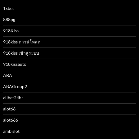
1xbet
888pg
918Kiss
918kiss ดาวน์โหลด
918kiss เข้าสู่ระบบ
918kissauto
ABA
ABAGroup2
allbet24hr
alot66
alot666
amb slot