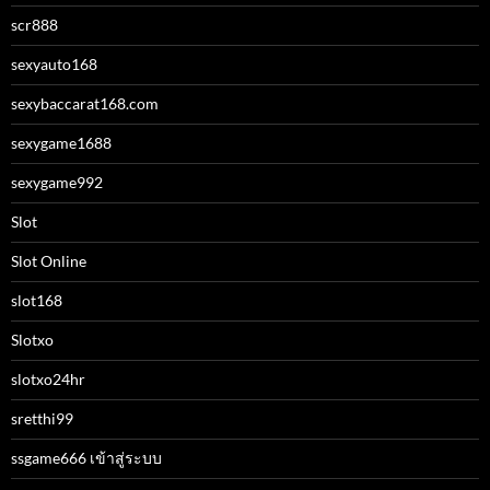
scr888
sexyauto168
sexybaccarat168.com
sexygame1688
sexygame992
Slot
Slot Online
slot168
Slotxo
slotxo24hr
sretthi99
ssgame666 เข้าสู่ระบบ