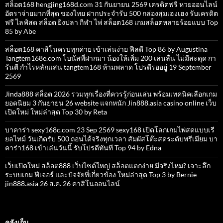
สล็อต168 hengjing168d.com 31 กันยายน 2569 เครดิตฟรี หวยออนไลน์
อัตราจ่ายมากที่สุด ของไทย ฝากประจำรับ 500 กล่องสุ่มเฮงเฮง รับเครดิต
ฟรี ไลฟ์สด สล็อต ยิงปลา กีฬา ไพ่ สล็อต168 เกมสล็อตหลายร้อยแบบ Top
85 by Abe
สล็อต168 คาสิโนครบทุกค่าย เข้าเล่นง่าย ฟีลดี Top 86 by Augustina
Tangtem168e.com โบนัสพี่ฝากมา น้องให้เพิ่ม 200 เล่นลื่น ไม่มีสะดุด กา
รันตี กำไรหลักแสน tangtem168 ห้ามพลาด โปรดีรออยู่ 19 September
2569
Jinda888 สล็อต 2026 รวมทุกเรื่องที่ควรรู้ก่อนเล่น พร้อมเทคนิคเลือกเกม
ยอดนิยม 3 กันยายน 26 website แจกหนัก Jin888.asia casino online เว็บ
เปิดใหม่ ใหม่ล่าสุด Top 30 by Reta
บาคาร่า sexy168c.com 23 Sep 2569 sexy168 เปิดโลกเกมไพ่สดแบบเรี
ยลไทม์ วันเกิดรับ 500 ถอนได้จริงทุกเวลา สัมผัสโต๊ะสดระดับพรีเมียม บา
คาร่า168 เข้าเล่นวันนี้ รับโปรดีทันที Top 94 by Edna
เว็บเปิดใหม่ สล็อต888 เว็บไซต์ใหญ่ สล็อตแตกง่าย มีจริงไหม? เจาะลึก
ระบบเกม ฟีเจอร์ และปัจจัยที่เกี่ยวข้อง ใหม่ล่าสุด Top 3 by Bernie
jin888.asia 26 ส.ค. 26 คาสิโนออนไลน์
คลังเก็บ