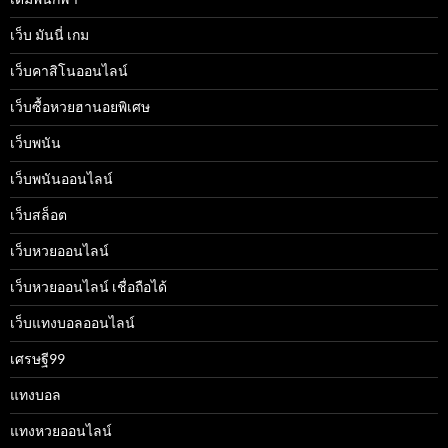
เว็บ มันนี่ เกม
เว็บคาสิโนออนไลน์
เว็บซื้อหวยฮานอยพิเศษ
เว็บพนัน
เว็บพนันออนไลน์
เว็บสล็อต
เว็บหวยออนไลน์
เว็บหวยออนไลน์ เชื่อถือได้
เว็บแทงบอลออนไลน์
เศรษฐี99
แทงบอล
แทงหวยออนไลน์