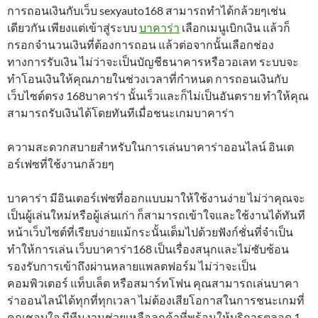
การถอนเงินกับเว็บ sexyauto168 สามารถทำได้กล้วยๆเช่น
เดียวกัน เพียงแต่เข้าสู่ระบบ
บาคาร่า
เลือกเมนูเบิกเงิน แล้วก็
กรอกจำนวนเงินที่ต้องการถอน แล้วต่อจากนั้นเลือกช่อง
ทางการรับเงิน ไม่ว่าจะเป็นบัญชีธนาคารหรือวอเลท ระบบจะ
ทำโอนเงินให้คุณภายในช่วงเวลาที่กำหนด การถอนเงินกับ
เว็บไซต์ตรง 168บาคาร่า นั้นเร็วและก็ไม่เป็นอันตราย ทำให้คุณ
สามารถรับเงินได้โดยทันทีเมื่อชนะเกมบาคาร่า
ความสะดวกสบายสำหรับในการเล่นบาคาร่าออนไลน์ อินเต
อร์เฟซที่ใช้งานกล้วยๆ
บาคาร่า มีอินเตอร์เฟซที่ออกแบบมาให้ใช้งานง่าย ไม่ว่าคุณจะ
เป็นผู้เล่นใหม่หรือผู้เล่นเก่า ก็สามารถเข้าใจและใช้งานได้ทันที
หน้าเว็บไซต์ที่เรียบง่ายแม้กระนั้นเต็มไปด้วยฟังก์ชั่นที่จำเป็น
ทำให้การเล่น เว็บบาคาร่า168 เป็นเรื่องสนุกและไม่ซับซ้อน
รองรับการเข้าถึงผ่านหลายแพลตฟอร์ม ไม่ว่าจะเป็น
คอมพิวเตอร์ แท็บเล็ต หรือสมาร์ทโฟน คุณสามารถเล่นบาคา
ร่าออนไลน์ได้ทุกที่ทุกเวลา ไม่ต้องเสียโอกาสในการชนะเกมที่
คุณชอบใจ มีทีมงานช่วยเหลือลูกค้าที่พร้อมให้บริการตลอด 1