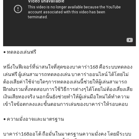
• ทดลองเล่นฟรี
หนึ่งในฟีเจอร์ที่น่าสนใจที่สุดของบาคาร่า168 คือระบบทดลอง
เล่นฟรี ผู้เล่นสามารถทดลองเล่น บาคาร่าออนไลน์ ได้โดยไม่
ต้องเสียค่าใช้จ่ายใดๆการทดลองเล่นนี้ช่วยให้ผู้เล่นสามารถ
ฝึกฝนรวมทั้งทดสอบการใช้วิธีการต่างๆได้โดยไม่ต้องเสี่ยงเสีย
เงินเสียทองจริง นอกนั้นยังช่วยทำให้ผู้เล่นมือใหม่ได้ทำความ
เข้าใจข้อตกลงและขั้นตอนการเล่นของบาคาร่าให้รอบคอบ
• ความมั่งอาจและมาตรฐาน
บาคาร่า168ออโต้ ถือมั่นในมาตรฐานความมั่งคง โดยมีระบบ