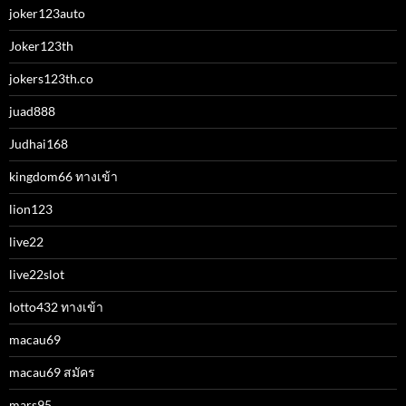
joker123auto
Joker123th
jokers123th.co
juad888
Judhai168
kingdom66 ทางเข้า
lion123
live22
live22slot
lotto432 ทางเข้า
macau69
macau69 สมัคร
mars95