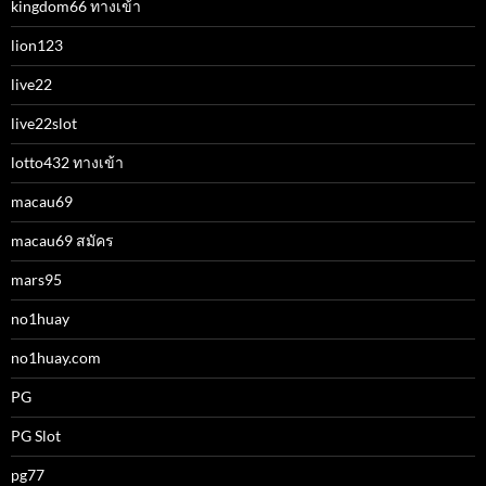
kingdom66 ทางเข้า
lion123
live22
live22slot
lotto432 ทางเข้า
macau69
macau69 สมัคร
mars95
no1huay
no1huay.com
PG
PG Slot
pg77