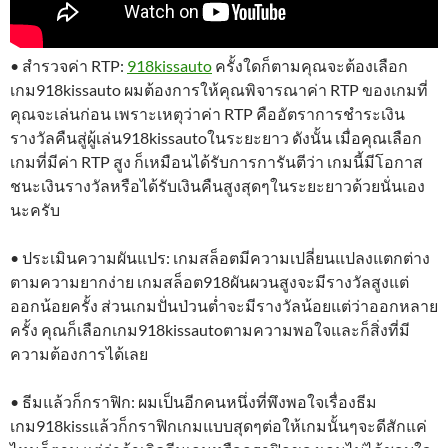
• สำรวจค่า RTP:
918kissauto
ครั้งใดก็ตามคุณจะต้องเลือก
เกม918kissauto ผมต้องการให้คุณพิจารณาค่า RTP ของเกมที่
คุณจะเล่นก่อน เพราะเหตุว่าค่า RTP คืออัตราการชำระเงิน
รางวัลคืนสู่ผู้เล่น918kissautoในระยะยาว ดังนั้น เมื่อคุณเลือก
เกมที่มีค่า RTP สูง ก็เหมือนได้รับการการันตีว่า เกมนี้มีโอกาส
ชนะเงินรางวัลหรือได้รับเงินคืนสูงสุดๆในระยะยาวด้วยนั่นเอง
นะครับ
• ประเมินความผันแปร: เกมสล็อตมีความเปลี่ยนแปลงแตกต่าง
ตามความยากง่าย เกมสล็อต918ผันผวนสูงจะมีรางวัลสูงแต่
ออกน้อยครั้ง ส่วนเกมปั่นป่วนต่ำจะมีรางวัลน้อยแต่ว่าออกหลาย
ครั้ง คุณก็เลือกเกม918kissautoตามความพอใจและก็สิ่งที่มี
ความต้องการได้เลย
• ธีมแล้วก็กราฟิก: ผมเป็นอีกคนหนึ่งที่พึงพอใจเรื่องธีม
เกม918kissแล้วก็กราฟิกเกมแบบสุดๆต่อให้เกมนั้นๆจะดีสักแค่