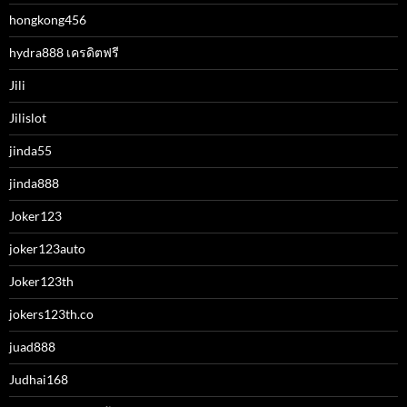
hongkong456
hydra888 เครดิตฟรี
Jili
Jilislot
jinda55
jinda888
Joker123
joker123auto
Joker123th
jokers123th.co
juad888
Judhai168