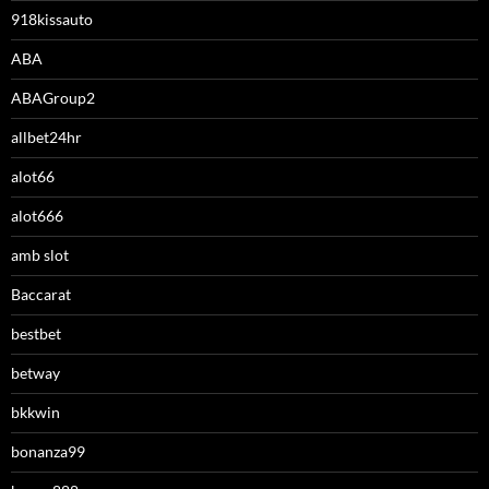
918kissauto
ABA
ABAGroup2
allbet24hr
alot66
alot666
amb slot
Baccarat
bestbet
betway
bkkwin
bonanza99