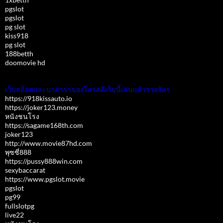
pgslot
pgslot
pg slot
kiss918
pg slot
188betth
doomovie hd
เว็บสล็อตและบาคาร่าของโครตดีเว็บนี้เล่นแล้วรวยจัดๆ
https://918kissauto.io
https://joker123.money
หนังชนโรง
https://sagame168th.com
joker123
http://www.movie87hd.com
พุซซี่888
https://pussy888win.com
sexybaccarat
https://www.pgslot.movie
pgslot
pg99
fullslotpg
live22