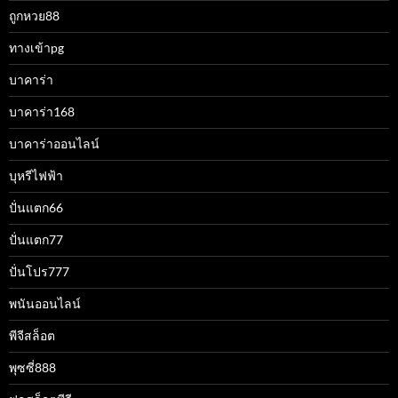
ถูกหวย88
ทางเข้าpg
บาคาร่า
บาคาร่า168
บาคาร่าออนไลน์
บุหรีไฟฟ้า
ปั่นแตก66
ปั่นแตก77
ปั่นโปร777
พนันออนไลน์
พีจีสล็อต
พุซซี่888