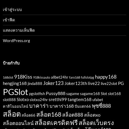
เข้าสู่ระบบ
เข้าฟีด
แสดงความเห็นฟีด
WordPress.org
ป้ายกำกับ
918Kiss
happy168
allbet24hr
168slot
918kissauto
faro168
fullslotpg
Joker123
hengjing168
Joker123th
live22
PG
jinda888
live22slot
PGSlot
Pussy888
pgslotfish
sagame
sagame168
Slot
slot168
Slotxo
sretthi99
tangtem168
slot888
slotxo24hr
ufabet
บาคาร่า
พุซซี่888
บาคาร่า168
คาสิโนออนไลน์
ปั่นแตก66
สล็อต
สล็อต168
สล็อต888
สล็อตxo
สล็อต66
สล็อตเครดิตฟรี
สล็อตเว็บตรง
สล็อตออนไลน์