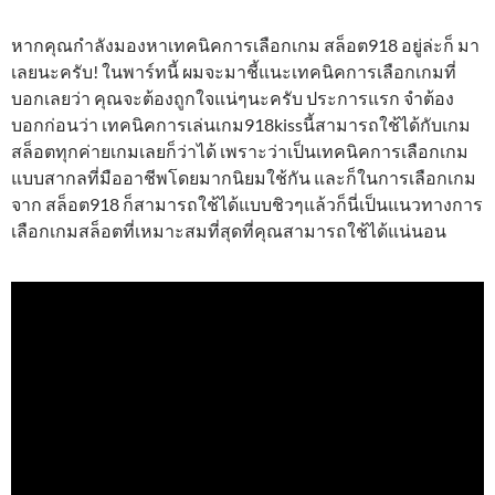
หากคุณกำลังมองหาเทคนิคการเลือกเกม สล็อต918 อยู่ล่ะก็ มา
เลยนะครับ! ในพาร์ทนี้ ผมจะมาชี้แนะเทคนิคการเลือกเกมที่
บอกเลยว่า คุณจะต้องถูกใจแน่ๆนะครับ ประการแรก จำต้อง
บอกก่อนว่า เทคนิคการเล่นเกม918kissนี้สามารถใช้ได้กับเกม
สล็อตทุกค่ายเกมเลยก็ว่าได้ เพราะว่าเป็นเทคนิคการเลือกเกม
แบบสากลที่มืออาชีพโดยมากนิยมใช้กัน และก็ในการเลือกเกม
จาก สล็อต918 ก็สามารถใช้ได้แบบชิวๆแล้วก็นี่เป็นแนวทางการ
เลือกเกมสล็อตที่เหมาะสมที่สุดที่คุณสามารถใช้ได้แน่นอน