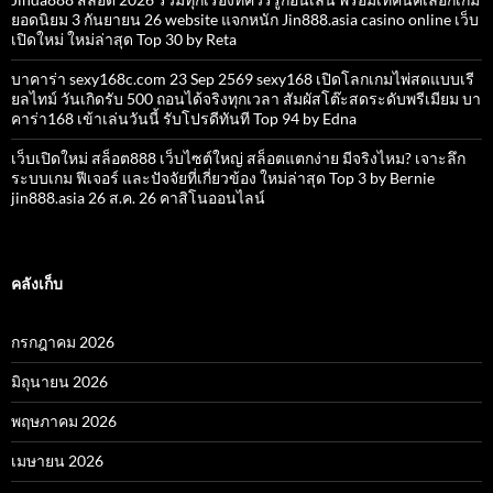
ยอดนิยม 3 กันยายน 26 website แจกหนัก Jin888.asia casino online เว็บ
เปิดใหม่ ใหม่ล่าสุด Top 30 by Reta
บาคาร่า sexy168c.com 23 Sep 2569 sexy168 เปิดโลกเกมไพ่สดแบบเรี
ยลไทม์ วันเกิดรับ 500 ถอนได้จริงทุกเวลา สัมผัสโต๊ะสดระดับพรีเมียม บา
คาร่า168 เข้าเล่นวันนี้ รับโปรดีทันที Top 94 by Edna
เว็บเปิดใหม่ สล็อต888 เว็บไซต์ใหญ่ สล็อตแตกง่าย มีจริงไหม? เจาะลึก
ระบบเกม ฟีเจอร์ และปัจจัยที่เกี่ยวข้อง ใหม่ล่าสุด Top 3 by Bernie
jin888.asia 26 ส.ค. 26 คาสิโนออนไลน์
คลังเก็บ
กรกฎาคม 2026
มิถุนายน 2026
พฤษภาคม 2026
เมษายน 2026