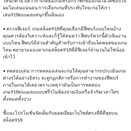
ไหนก็ตาม แต่ว่าถ้าเกิดธีมเกมหรือกราฟิกของเกมไม่ได้ชอบใจ
ผมไม่เล่นแน่นอน การเลือกเกมที่ประทับใจจะก่อให้เรา
เล่น918kissautoสนุกขึ้นนั่นเอง
• ตรวจฟีเจอร์: เกมสล็อต918ที่คุณเลือกมีฟีพบร์แบบไหนบ้าง
คุณควรต้องวิเคราะห์และก็รู้ให้หมดว่า ฟีพบร์พวกนี้ดำเนินงาน
แบบไหน ฟีพบร์มีส่วนสำคัญสำหรับการเข้าถึงแจ็คพอตของเกม
ไหม พยายามมองหาเกมสล็อต918ที่มีฟีเจอร์จำนวนไม่ใช่น้อย
เข้าไว้
• ทดสอบเล่น: การทดลองเล่นจะก่อให้คุณสามารถประเมินเกม
ต่างๆได้อย่างอิสระ จะดูกฎกติกาหรือการทำงานของฟีพบร์
ภายในเกมได้เลย เพราะเหตุว่ามันเป็นการทดสอบ
เกม918kissautoแบบฟรีๆไม่ต้องจ่ายเงินหรือจำกัดเวลาใดๆ
ทั้งหมดทั้งปวง
ชี้แนะโปรโมชั่นจัดเต็มกับยอดเยี่ยมเว็บไซต์ตรงที่ดีที่สุดบน
สล็อต918