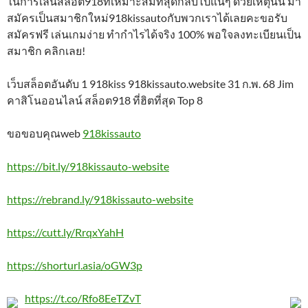
ในการเล่นสล็อต918ที่เหมาะสมที่สุดกลับไปแน่ๆ ด้วยเหตุนั้น มา
สมัครเป็นสมาชิกใหม่918kissautoกับพวกเราได้เลยคะขอรับ
สมัครฟรี เล่นเกมง่าย ทำกำไรได้จริง 100% พอใจลงทะเบียนเป็น
สมาชิก คลิกเลย!
เว็บสล็อตอันดับ 1 918kiss 918kissauto.website 31 ก.พ. 68 Jim
คาสิโนออนไลน์ สล็อต918 ที่ฮิตที่สุด Top 8
ขอขอบคุณweb
918kissauto
https://bit.ly/918kissauto-website
https://rebrand.ly/918kissauto-website
https://cutt.ly/RrqxYahH
https://shorturl.asia/oGW3p
https://t.co/Rfo8EeTZvT