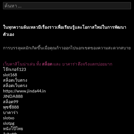
ค้นหา
สำหรับ:
ในทุกความล้มเหลวมีเรื่องราวเพื่อเรียนรู้และโอกาสใหม่ในการพัฒนา
ตัวเอง
การบรรลุผลมักเกิดขึ้นเมื่อคุณก้าวออกไปนอกเขตของความสะดวกสบาย
เว็บคาสิโนน่าเล่น ทั้ง
สล็อต
และ
บาคาร่า
ตึงจริงแตกบ่อยมาก
โจ๊กเกอร์123
slot168
สล็อตเว็บตรง
สล็อตเว็บตรง
https://www.jinda44.in
JINDA888
สล็อต99
พุซซี่888
บาคาร่า
slotxo
slotpg
หนังโป๊ไทย
1xbetth