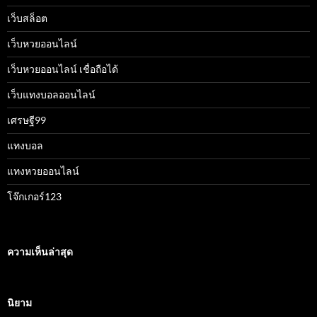
เว็บสล็อต
เว็บหวยออนไลน์
เว็บหวยออนไลน์ เชื่อถือได้
เว็บแทงบอลออนไลน์
เศรษฐี99
แทงบอล
แทงหวยออนไลน์
โจ๊กเกอร์123
ความเห็นล่าสุด
นิยาม