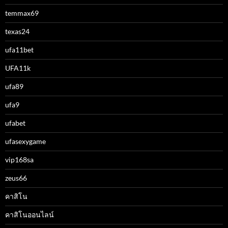
temmax69
texas24
ufa11bet
UFA11k
ufa89
ufa9
ufabet
ufasexygame
vip168sa
zeus66
คาสิโน
คาสิโนออนไลน์