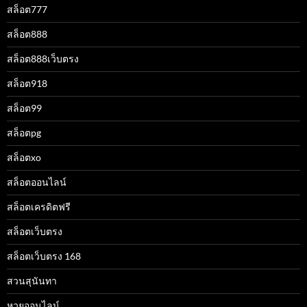
สล็อต777
สล็อต888
สล็อต888เว็บตรง
สล็อต918
สล็อต99
สล็อตpg
สล็อตxo
สล็อตออนไลน์
สล็อตเครดิตฟรี
สล็อตเว็บตรง
สล็อตเว็บตรง 168
สวนสุนันทา
หวยออนไลน์