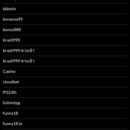
bkkwin
bonanza99
bonus888
brazil999
brazil999 ทางเข้า
brazil999 ทางเข้า
Casino
cloudbet
ff123th
fullslotpg
funny18
funny18.in