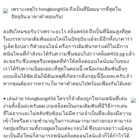
เพราะเหตุไร hongkong456 ถึงเป็นที่นิยมมากที่สุดใน
ปัจจุบัน มาหาคำตอบกัน!
สงสัยไหมขอรับว่าเพราะอะไร สล็อต456 ถึงเป็นที่นิยมสูงที่สุด
ในบรรดาเกมเดิมพันออนไลน์ในปัจจุบัน แม้จะมีอีกทั้งบาคาร่า
รูเล็ต ยิงปลา กีฬาออนไลน์ หรือการเดิมพันฯลฯ แต่ก็ไม่มีการ
พนันไหนที่กำลังจะได้รับความชื่นชอบไปกว่าสล็อต456 pg แล้ว
ล่ะขอรับ ซึ่งเหตุหรือเหตุผลที่ทำให้สล็อตออนไลน์บนเว็บของ
เราได้รับความนิยมเยอะที่สุดในตอนนี้ เหนือเกมเดิมพันอื่นๆ
แบบเห็นได้ชัด มันก็มีต้นเหตุที่เกิดจากสิ่งกลุ่มนี้นี่แหละครับ ถ้า
หากคุณต้องการทราบ ก็มาหาคำตอบไปพร้อมเพียงกันได้เลย!
• เล่นง่าย: Hongkong456 ใครๆก็จำต้องถูกใจเกมพนันที่เล่น
ง่ายทั้งนั้นล่ะครับผม เกมสล็อตเป็นเกมเดิมพันที่มีวิธีการเล่น
ที่ไม่ยากและไม่สลับซับซ้อน ไม่มีความจำเป็นที่จะต้องมีความ
เข้าใจหรือความชำนาญในการเล่นมากมายก่ายกอง สามารถ
กดปุ่มสปินรวมทั้งรอดูผลในแต่ละรอบได้ ซึ่งบอกเลยว่า แม้คุณ
จะเป็นมือใหม่ก็สามารถพนันสล็อตออนไลน์แล้วก็ได้กำไรได้