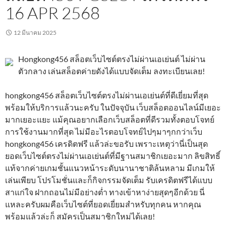
16 APR 2568
12 มีนาคม 2025
Hongkong456 สล็อตเว็บไซต์ตรงไม่ผ่านเอเย่นต์ ไม่ผ่าน
ตัวกลาง เล่นสล็อตค่ายดังได้แบบจัดเต็ม ลงทะเบียนเลย!
hongkong456 สล็อตเว็บไซต์ตรงไม่ผ่านเอเย่นต์ที่ดีเยี่ยมที่สุด
พร้อมให้บริการแล้วนะครับ ในปัจจุบัน เว็บสล็อตออนไลน์มีเยอะ
มากเยอะแยะ แม้คุณอยากเลือกเว็บสล็อตที่ดีรวมทั้งตอบโจทย์
การใช้งานมากที่สุด ไม่มีอะไรตอบโจทย์ไปๆมาๆกกว่าเว็บ
hongkong456 เครดิตฟรี แล้วล่ะขอรับ เพราะเหตุว่านี่เป็นสุด
ยอดเว็บไซต์ตรงไม่ผ่านเอเย่นต์ที่มีฐานสมาชิกเยอะมาก ลิขสิทธิ์
แท้จากค่ายเกมชั้นแนวหน้าระดับนานาชาติล้นหลาม มีเกมให้
เล่นเพียบ โปรโมชั่นและก็กิจกรรมจัดเต็ม รับเครดิตฟรีได้แบบ
สาแก่ใจ ฝากถอนไม่มีอย่างต่ำ ทางเข้าหาง่ายสุดๆอีกด้วย นี่
แหละครับผมคือเว็บไซต์ที่ยอดเยี่ยมสำหรับทุกคน หากคุณ
พร้อมแล้วล่ะก็ สมัครเป็นสมาชิกใหม่ได้เลย!