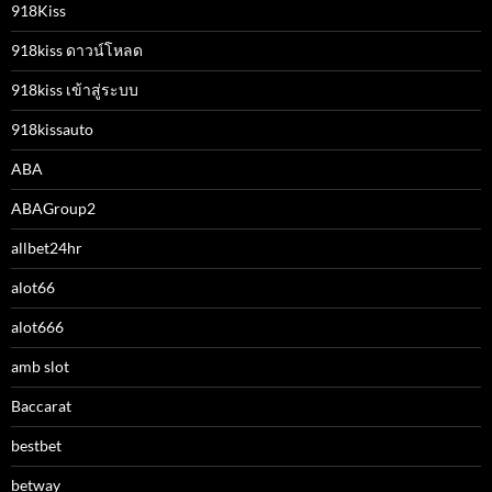
918Kiss
918kiss ดาวน์โหลด
918kiss เข้าสู่ระบบ
918kissauto
ABA
ABAGroup2
allbet24hr
alot66
alot666
amb slot
Baccarat
bestbet
betway