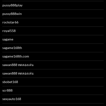
pussy888play
pussy888win
rockstar66
royal558
sagame
sagame168th
sagame168th.com
sawan888 ทดลองเล่น
sawan888 ทดลองเล่น
sbobet168
scr888
sexyauto168