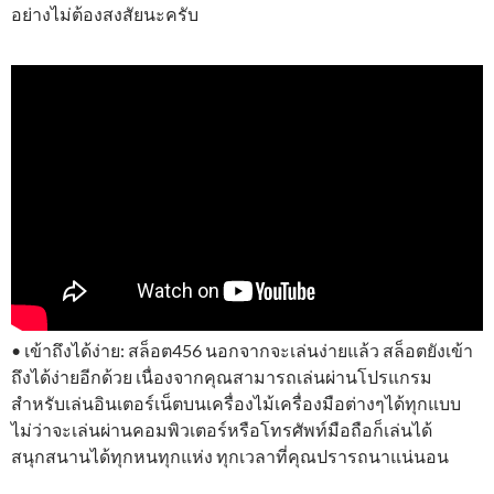
อย่างไม่ต้องสงสัยนะครับ
• เข้าถึงได้ง่าย: สล็อต456 นอกจากจะเล่นง่ายแล้ว สล็อตยังเข้า
ถึงได้ง่ายอีกด้วย เนื่องจากคุณสามารถเล่นผ่านโปรแกรม
สำหรับเล่นอินเตอร์เน็ตบนเครื่องไม้เครื่องมือต่างๆได้ทุกแบบ
ไม่ว่าจะเล่นผ่านคอมพิวเตอร์หรือโทรศัพท์มือถือก็เล่นได้
สนุกสนานได้ทุกหนทุกแห่ง ทุกเวลาที่คุณปรารถนาแน่นอน