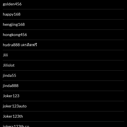
golden456
happy168
hengjing168
hongkong456
hydra888 เครดิตฟรี
Jili
Jilislot
jinda55
jinda888
Joker123
joker123auto
Joker123th
jokers123th.co