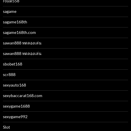
royal558
sagame
sagame168th
sagame168th.com
sawan888 ทดลองเล่น
sawan888 ทดลองเล่น
sbobet168
scr888
sexyauto168
sexybaccarat168.com
sexygame1688
sexygame992
Slot