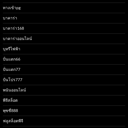
ทางเข้าpg
บาคาร่า
บาคาร่า168
บาคาร่าออนไลน์
บุหรีไฟฟ้า
ปั่นแตก66
ปั่นแตก77
ปั่นโปร777
พนันออนไลน์
พีจีสล็อต
พุซซี่888
ฟลูสล็อตพีจี