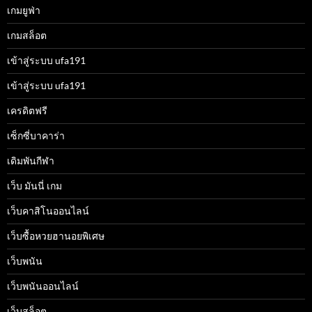
เกมยูฟ่า
เกมสล็อต
เข้าสู่ระบบ ufa191
เข้าสู่ระบบ ufa191
เครดิตฟรี
เซ็กซี่บาคาร่า
เดิมพันกีฬา
เว็บ มันนี่ เกม
เว็บคาสิโนออนไลน์
เว็บซื้อหวยฮานอยพิเศษ
เว็บพนัน
เว็บพนันออนไลน์
เว็บสล็อต