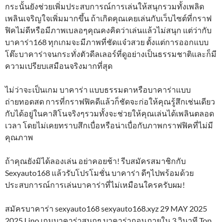
กระนั้นยังช่วยเพิ่มประสบการณ์การเล่นให้สนุกรวมทั้งเพลิด
เพลินเจริญใจเพิ่มมากขึ้น ถ้าเกิดคุณเคยเล่นกับเว็บไซต์ที่กราฟ
ฟิคไม่ดีหรือมีภาพเบลอๆคุณคงคิดว่าเล่นแล้วไม่สนุก แต่ว่ากับ
บาคาร่า168 ทุกเกมจะมีภาพที่ชัดแจ๋วสวย ตั้งแต่การออกแบบ
โต๊ะบาคาร่าจนกระทั่งตัวดีลเลอร์ที่ดูอย่างเป็นธรรมชาติและก็มี
ความเปรียบเสมือนจริงมากที่สุด
ไม่ว่าจะเป็นเกม บาคาร่า แบบธรรมดาหรือบาคาร่าแบบ
ถ่ายทอดสด การที่กราฟฟิคดีแล้วก็ชัดจะก่อให้คุณรู้สึกเช่นเดียว
กับได้อยู่ในคาสิโนจริงๆรวมทั้งจะช่วยให้คุณเล่นได้เพลินตลอด
เวลา โดยไม่เคยทราบสึกเบื่อหรือน่าเบื่อกับภาพกราฟฟิคที่ไม่มี
คุณภาพ
ถ้าคุณยังมิได้ลองเล่น อย่าคอยช้า! รีบสมัครสมาชิกกับ
Sexyauto168 แล้วรับโปรโมชั่น บาคาร่า ดีๆไปพร้อมด้วย
ประสบการณ์การเล่นบาคาร่าที่ไม่เหมือนใครครับผม!
สมัครบาคาร่า sexyauto168 sexyauto168.xyz 29 MAY 2025
2025 Lino เกมบาคาร่าสนุกๆ บาคาร่าถอนภายใน 3 วินาที Top