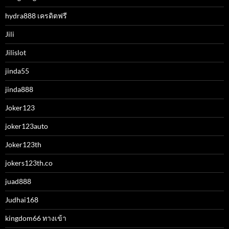
hydra888 เครดิตฟรี
Jili
Jilislot
jinda55
jinda888
Joker123
joker123auto
Joker123th
jokers123th.co
juad888
Judhai168
kingdom66 ทางเข้า