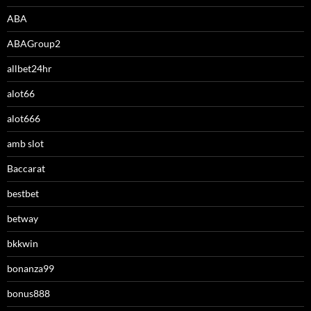
ABA
ABAGroup2
allbet24hr
alot66
alot666
amb slot
Baccarat
bestbet
betway
bkkwin
bonanza99
bonus888