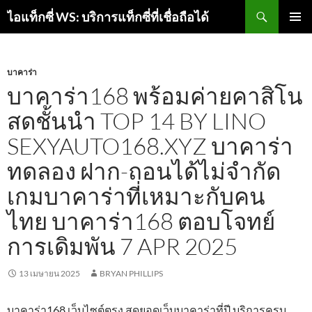
ค้นหา
ไอแท็กซี่ WS: บริการแท็กซี่ที่เชื่อถือได้
ข้าม
เมนูหลัก
ไป
ยัง
เนื้อหา
บาคาร่า
บาคาร่า168 พร้อมค่ายคาสิโน
สดชั้นนำ TOP 14 BY LINO
SEXYAUTO168.XYZ บาคาร่า
ทดลอง ฝาก-ถอนได้ไม่จำกัด
เกมบาคาร่าที่เหมาะกับคน
ไทย บาคาร่า168 ตอบโจทย์
การเดิมพัน 7 APR 2025
13 เมษายน 2025
BRYAN PHILLIPS
บาคาร่า168 เว็บไซต์ตรง สุดยอดเว็บบาคาร่าที่ปี บริการครบ