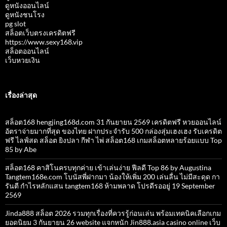
ดูหนังออนไลน์
ดูหนังชนโรง
pg slot
สล็อตเว็บตรงเครดิตฟรี
https://www.sexy168.vip
สล็อตออนไลน์
เว็บหวยเงิน
เรื่องล่าสุด
สล็อต168 hengjing168d.com 31 กันยายน 2569 เครดิตฟรี หวยออนไลน์
อัตราจ่ายมากที่สุด ของไทย ฝากประจำรับ 500 กล่องสุ่มเฮงเฮง รับเครดิต
ฟรี ไลฟ์สด สล็อต ยิงปลา กีฬา ไพ่ สล็อต168 เกมสล็อตหลายร้อยแบบ Top
85 by Abe
สล็อต168 คาสิโนครบทุกค่าย เข้าเล่นง่าย ฟีลดี Top 86 by Augustina
Tangtem168e.com โบนัสพี่ฝากมา น้องให้เพิ่ม 200 เล่นลื่น ไม่มีสะดุด กา
รันตี กำไรหลักแสน tangtem168 ห้ามพลาด โปรดีรออยู่ 19 September
2569
Jinda888 สล็อต 2026 รวมทุกเรื่องที่ควรรู้ก่อนเล่น พร้อมเทคนิคเลือกเกม
ยอดนิยม 3 กันยายน 26 website แจกหนัก Jin888.asia casino online เว็บ