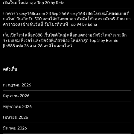
เปิดใหม่ ใหม่ล่าสุด Top 30 by Reta
บาคาร่า sexy168c.com 23 Sep 2569 sexy168 เปิดโลกเกมไพ่สดแบบเรี
ยลไทม์ วันเกิดรับ 500 ถอนได้จริงทุกเวลา สัมผัสโต๊ะสดระดับพรีเมียม บา
คาร่า168 เข้าเล่นวันนี้ รับโปรดีทันที Top 94 by Edna
เว็บเปิดใหม่ สล็อต888 เว็บไซต์ใหญ่ สล็อตแตกง่าย มีจริงไหม? เจาะลึก
ระบบเกม ฟีเจอร์ และปัจจัยที่เกี่ยวข้อง ใหม่ล่าสุด Top 3 by Bernie
jin888.asia 26 ส.ค. 26 คาสิโนออนไลน์
คลังเก็บ
กรกฎาคม 2026
มิถุนายน 2026
พฤษภาคม 2026
เมษายน 2026
มีนาคม 2026